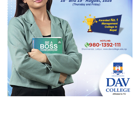
सार्वजनिक खरिद ऐनमा थप सुधारको खाँचो