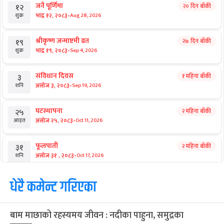
जनै पूर्णिमा
२० दिन बाँकी
१२
-
भाद्र १२, २०८३
Aug 28, 2026
शुक्र
श्रीकृष्ण जन्माष्टमी व्रत
२७ दिन बाँकी
१९
-
भाद्र १९, २०८३
Sep 4, 2026
शुक्र
संविधान दिवस
१ महिना बाँकी
३
-
असोज ३, २०८३
Sep 19, 2026
शनि
घटस्थापना
२ महिना बाँकी
२५
-
असोज २५, २०८३
Oct 11, 2026
आइत
फूलपाती
२ महिना बाँकी
३१
-
असोज ३१ , २०८३
Oct 17, 2026
शनि
कार्तिक सङ्क्रान्ति
धेरै कमेन्ट गरिएका
२ महिना बाँकी
१
-
कार्तिक १, २०८३
Oct 18, 2026
आइत
बाम माछाको रहस्यमय जीवन : नदीका पाहुना, समुद्रका
महानवमी
२ महिना बाँकी
३