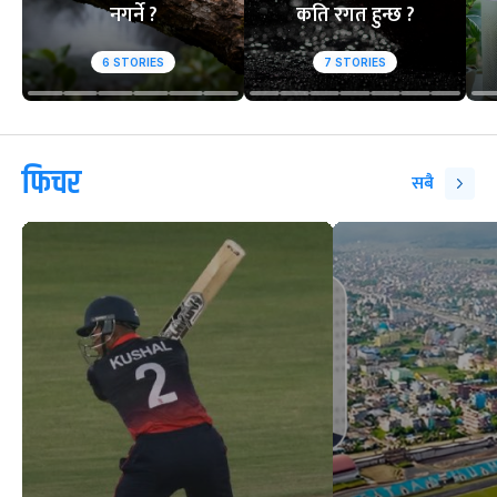
नगर्ने ?
कति रगत हुन्छ ?
6
STORIES
7
STORIES
फिचर
सबै