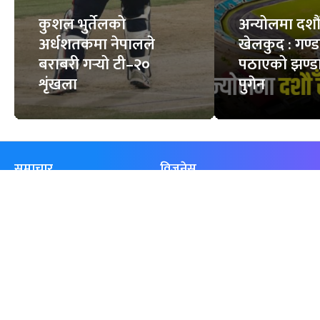
कुशल भुर्तेलको
अन्योलमा दशौँ र
अर्धशतकमा नेपालले
खेलकुद : गण्
बराबरी गर्‍यो टी–२०
पठाएको झण्डा
शृंखला
पुगेन
समाचार
विजनेस
समाज
बजार
विचार/ब्लग
पर्यटन
साहित्य
रोजगार
अन्तर्वार्ता
बैँक / वित्त
खेलकुद़़
अटो
जीवनशैली/स्वास्थ्य
सूचना-प्रविधि
प्रवास