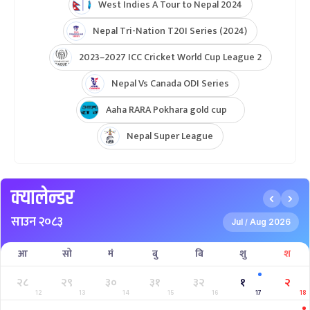
West Indies A Tour to Nepal 2024
Nepal Tri-Nation T20I Series (2024)
2023–2027 ICC Cricket World Cup League 2
Nepal Vs Canada ODI Series
Aaha RARA Pokhara gold cup
Nepal Super League
क्यालेन्डर
साउन २०८३
Jul
Aug 2026
/
आ
सो
मं
बु
बि
शु
श
२८
२९
३०
३१
३२
१
२
12
13
14
15
16
17
18