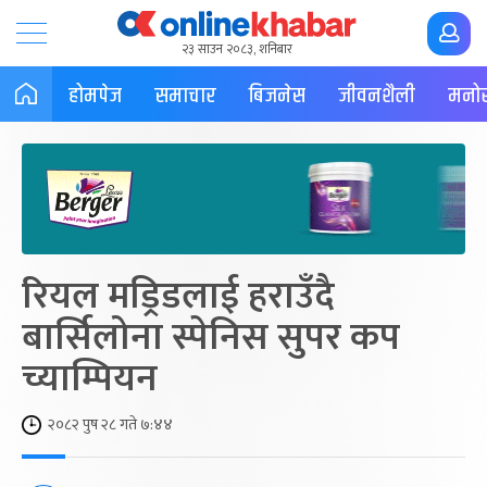
२३ साउन २०८३, शनिबार
होमपेज
समाचार
बिजनेस
जीवनशैली
मनोर
रियल मड्रिडलाई हराउँदै
बार्सिलोना स्पेनिस सुपर कप
च्याम्पियन
२०८२ पुष २८ गते ७:४४