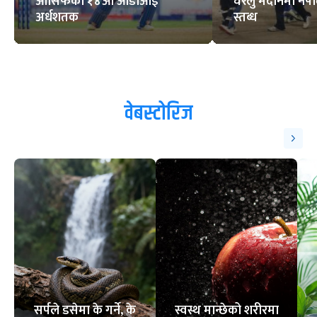
आसिफको १४औं ओडीआई
घरेलु मैदानमा नेप
अर्धशतक
स्तब्ध
वेबस्टोरिज
सर्पले डसेमा के गर्ने, के
स्वस्थ मान्छेको शरीरमा