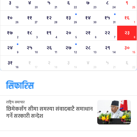
३
४
५
६
७
८
९
19
20
21
22
23
24
25
१०
११
१२
१३
१४
१५
१६
26
27
28
29
30
31
1
१७
१८
१९
२०
२१
२२
२३
2
3
4
5
6
7
8
२४
२५
२६
२७
२८
२९
३०
9
10
11
12
13
14
15
३१
१
२
३
४
५
६
16
17
18
19
20
21
22
सिफारिस
राष्ट्रिय समाचार
छिमेकसँग सीमा समस्या संवादबाटै समाधान
गर्ने सरकारी सन्देश