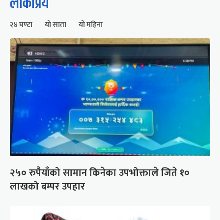
लोकप्रिय
२४ घण्टा
यो साता
यो महिना
२५० रुपैयाँको सामान किनेका उपभोक्ताले जिते १०
लाखको बम्पर उपहार