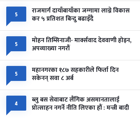
राजमार्ग दायाँबायाँका जग्गामा लाग्ने विकास
५
कर ५ प्रतिशत बिन्दु बढाइँदै
मोहन तिम्सिनाजी- मार्क्सवाद देववाणी होइन,
५
अपव्याख्या नगरौं
महानगरका १८७ सहकारीले फिर्ता दिन
५
सकेनन् सवा ८ अर्ब
ब्लु बस सेवाबाट लैंगिक असमानतालाई
४
प्रोत्साहन नगर्ने नीति लिएका हौं : मन्त्री बादी