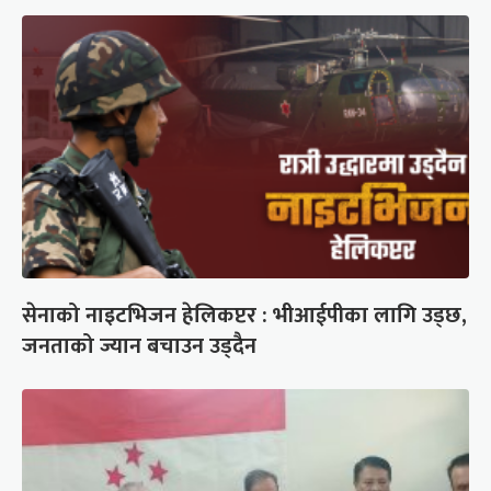
सेनाको नाइटभिजन हेलिकप्टर : भीआईपीका लागि उड्छ,
जनताको ज्यान बचाउन उड्दैन