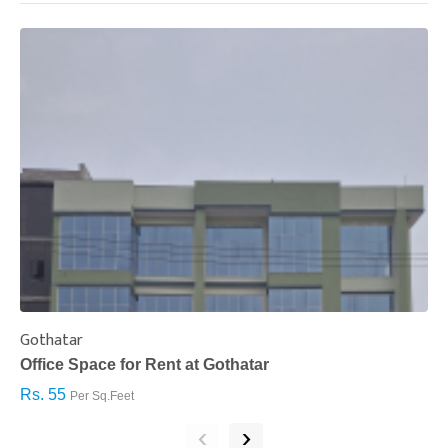
Gothatar
S
Office Space for Rent at Gothatar
H
Rs. 55
R
Per Sq.Feet
‹
›