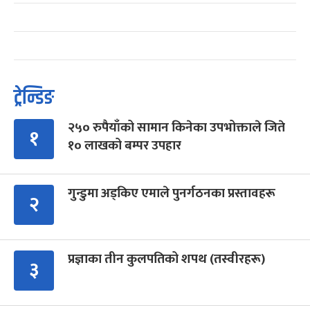
ट्रेन्डिङ
२५० रुपैयाँको सामान किनेका उपभोक्ताले जिते
१
१० लाखको बम्पर उपहार
गुन्डुमा अड्किए एमाले पुनर्गठनका प्रस्तावहरू
२
प्रज्ञाका तीन कुलपतिको शपथ (तस्वीरहरू)
३