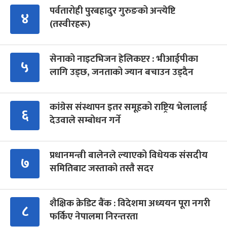
पर्वतारोही पुरबहादुर गुरुङको अन्त्येष्टि
४
(तस्वीरहरू)
सेनाको नाइटभिजन हेलिकप्टर : भीआईपीका
५
लागि उड्छ, जनताको ज्यान बचाउन उड्दैन
कांग्रेस संस्थापन इतर समूहको राष्ट्रिय भेलालाई
६
देउवाले सम्बोधन गर्ने
प्रधानमन्त्री बालेनले ल्याएको विधेयक संसदीय
७
समितिबाट जस्ताको तस्तै सदर
शैक्षिक क्रेडिट बैंक : विदेशमा अध्ययन पूरा नगरी
८
फर्किए नेपालमा निरन्तरता