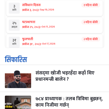
संविधान दिवस
१ महिना बाँकी
३
-
असोज ३, २०८३
Sep 19, 2026
शनि
घटस्थापना
२ महिना बाँकी
२५
-
असोज २५, २०८३
Oct 11, 2026
आइत
फूलपाती
२ महिना बाँकी
३१
-
असोज ३१ , २०८३
Oct 17, 2026
शनि
कार्तिक सङ्क्रान्ति
२ महिना बाँकी
१
सिफारिस
-
कार्तिक १, २०८३
Oct 18, 2026
आइत
संसद्‌मा खोजी भइरहँदा कहाँ थिए
महानवमी
२ महिना बाँकी
३
-
प्रधानमन्त्री बालेन ?
कार्तिक ३, २०८३
Oct 20, 2026
मंगल
विजयादशमी
२ महिना बाँकी
४
-
कार्तिक ४, २०८३
Oct 21, 2026
बुध
७८४ प्राध्यापक : तलब त्रिविमा बुझ्छन्,
काम निजीमा गर्छन्
पापा‌ङ्कुशा एकादशी व्रत
२ महिना बाँकी
५