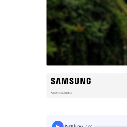
Listen News
0:00
▶