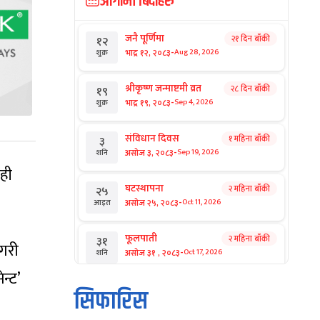
आगामी बिदाहरु
जनै पूर्णिमा
२१ दिन बाँकी
१२
-
भाद्र १२, २०८३
Aug 28, 2026
शुक्र
श्रीकृष्ण जन्माष्टमी व्रत
२८ दिन बाँकी
१९
-
भाद्र १९, २०८३
Sep 4, 2026
शुक्र
संविधान दिवस
१ महिना बाँकी
३
-
असोज ३, २०८३
Sep 19, 2026
शनि
ेही
घटस्थापना
२ महिना बाँकी
२५
-
असोज २५, २०८३
Oct 11, 2026
आइत
फूलपाती
२ महिना बाँकी
३१
गरी
-
असोज ३१ , २०८३
Oct 17, 2026
शनि
न्ट’
कार्तिक सङ्क्रान्ति
२ महिना बाँकी
१
सिफारिस
-
कार्तिक १, २०८३
Oct 18, 2026
आइत