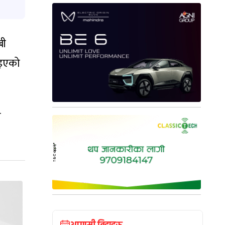
बी
ाइएको
ा