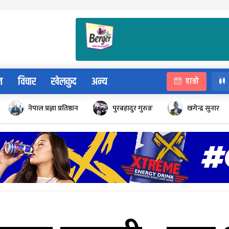
न
विचार
खेलकुद
अन्य
पात्रो
नेपाल प्रज्ञा प्रतिष्ठान
पुरबहादुर गुरुङ
खगेन्द्र सुनार