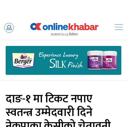
Skip
to
२१ साउन २०८३, बिहीबार
content
दाङ-१ मा टिकट नपाए
स्वतन्त्र उम्मेदवारी दिने
नेकपाका केसीको चेतावनी