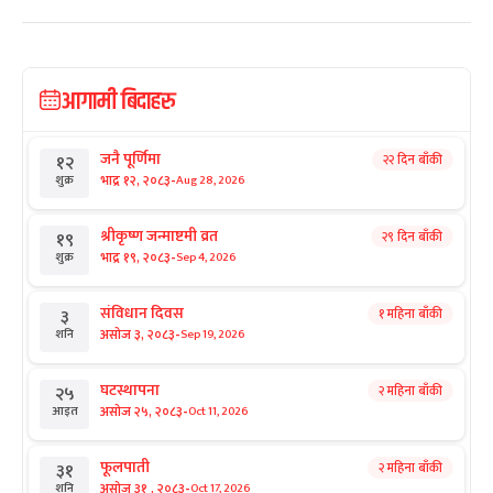
आगामी बिदाहरु
जनै पूर्णिमा
२२ दिन बाँकी
१२
-
भाद्र १२, २०८३
Aug 28, 2026
शुक्र
श्रीकृष्ण जन्माष्टमी व्रत
२९ दिन बाँकी
१९
-
भाद्र १९, २०८३
Sep 4, 2026
शुक्र
संविधान दिवस
१ महिना बाँकी
३
-
असोज ३, २०८३
Sep 19, 2026
शनि
घटस्थापना
२ महिना बाँकी
२५
-
असोज २५, २०८३
Oct 11, 2026
आइत
फूलपाती
२ महिना बाँकी
३१
-
असोज ३१ , २०८३
Oct 17, 2026
शनि