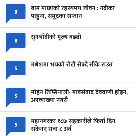
बाम माछाको रहस्यमय जीवन : नदीका
फागुपूर्णिमा
७ महिना बाँकी
८
९
पाहुना, समुद्रका सन्तान
-
चैत्र ८, २०८३
Mar 22, 2027
सोम
सुनचाँदीको मूल्य बढ्यो
८
मधेशमा भयको रोटी सेक्दै सीके राउत
५
मोहन तिम्सिनाजी- मार्क्सवाद देववाणी होइन,
५
अपव्याख्या नगरौं
महानगरका १८७ सहकारीले फिर्ता दिन
५
सकेनन् सवा ८ अर्ब