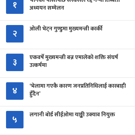
चीनको चासोपछि सरकारले रद्द गर्‍यो तिब्बती
१
अध्ययन सम्मेलन
ओली भेट्न गुण्डुमा मुख्यमन्त्री कार्की
२
एकवर्षे मुख्यमन्त्री बन्न एमालेको शक्ति संघर्ष
३
उत्कर्षमा
‘भेलामा गएकै कारण जनप्रतिनिधिलाई कारबाही
४
हुँदैन’
लगानी बोर्ड सीईओमा याङ्की उक्याव नियुक्त
५