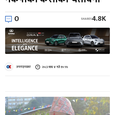
0
4.8K
SHARES
अनलाइनखबर
२०८२ माघ ४ गते १०:५५