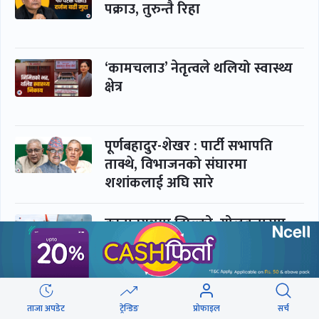
पक्राउ, तुरुन्तै रिहा
‘कामचलाउ’ नेतृत्वले थलियो स्वास्थ्य
क्षेत्र
पूर्णबहादुर-शेखर : पार्टी सभापति
ताक्थे, विभाजनको संघारमा
शशांकलाई अघि सारे
कप्तानगञ्जमा झिल्को, गोलबजारमा
डढेलो
आकस्मिक कक्ष चिकित्सकमाथि
ताजा अपडेट
ट्रेन्डिङ
प्रोफाइल
सर्च