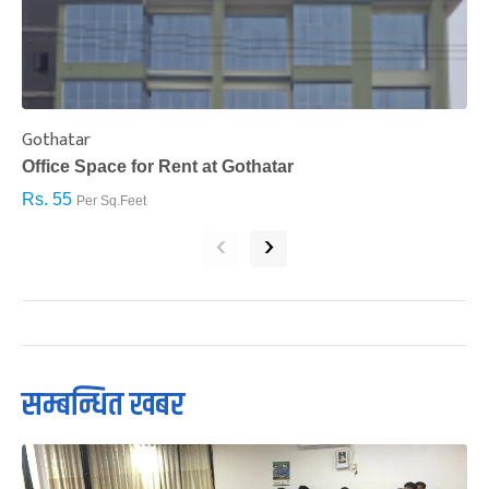
Gothatar
S
Office Space for Rent at Gothatar
H
Rs. 55
R
Per Sq.Feet
‹
›
सम्बन्धित खबर