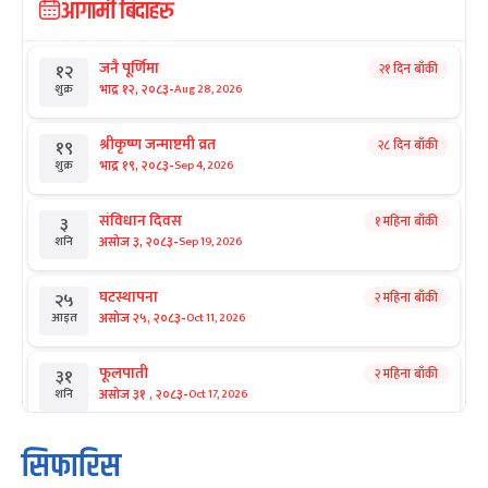
आगामी बिदाहरु
जनै पूर्णिमा
२१ दिन बाँकी
१२
-
भाद्र १२, २०८३
Aug 28, 2026
शुक्र
श्रीकृष्ण जन्माष्टमी व्रत
२८ दिन बाँकी
१९
-
भाद्र १९, २०८३
Sep 4, 2026
शुक्र
संविधान दिवस
१ महिना बाँकी
३
-
असोज ३, २०८३
Sep 19, 2026
शनि
घटस्थापना
२ महिना बाँकी
२५
-
असोज २५, २०८३
Oct 11, 2026
आइत
फूलपाती
२ महिना बाँकी
३१
-
असोज ३१ , २०८३
Oct 17, 2026
शनि
कार्तिक सङ्क्रान्ति
२ महिना बाँकी
१
सिफारिस
-
कार्तिक १, २०८३
Oct 18, 2026
आइत