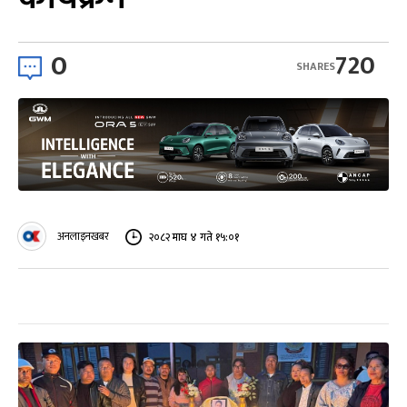
0
720
SHARES
अनलाइनखबर
२०८२ माघ ४ गते १५:०१