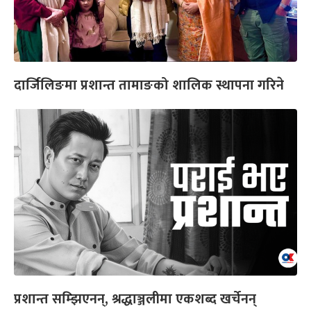
दार्जिलिङमा प्रशान्त तामाङको शालिक स्थापना गरिने
प्रशान्त सम्झिएनन्, श्रद्धाञ्जलीमा एकशब्द खर्चेनन्