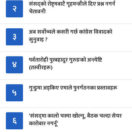
संसद्को रोष्ट्रमबाटै गृहमन्त्रीले दिए प्रश्न नगर्न
२
चेतावनी
अब सर्वोच्चले कसरी गर्छ कांग्रेस विवादको
३
सुनुवाइ ?
पर्वतारोही पुरबहादुर गुरुङको अन्त्येष्टि
४
(तस्वीरहरू)
गुन्डुमा अड्किए एमाले पुनर्गठनका प्रस्तावहरू
५
‘संसद्‍मा कालो चस्मा खोल्नू, बैठक चल्दा सेयर
६
कारोबार नगर्नू’