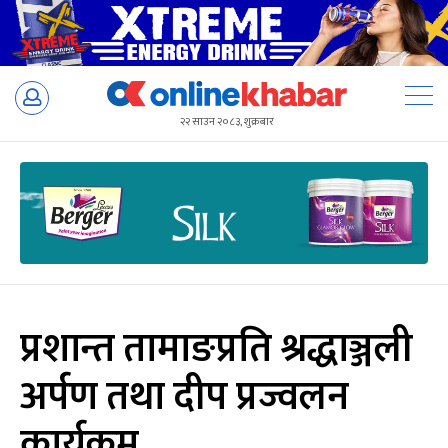
Skip
to
२२ साउन २०८३, शुक्रबार
content
प्रशान्त तामाङप्रति श्रद्धाञ्जली
अर्पण तथा दीप प्रज्वलन
कार्यक्रम