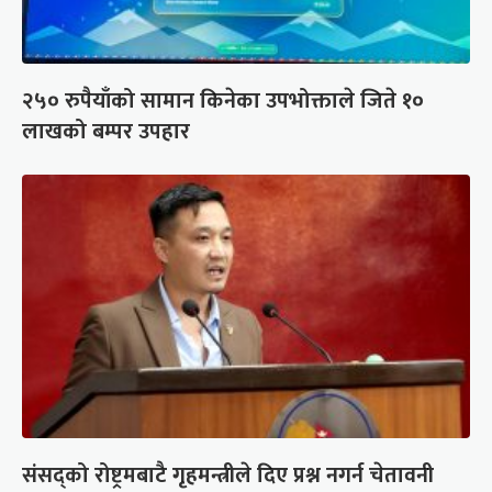
२५० रुपैयाँको सामान किनेका उपभोक्ताले जिते १०
लाखको बम्पर उपहार
संसद्को रोष्ट्रमबाटै गृहमन्त्रीले दिए प्रश्न नगर्न चेतावनी