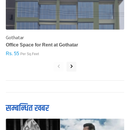
Gothatar
S
Office Space for Rent at Gothatar
H
Rs. 55
R
Per Sq.Feet
‹
›
सम्बन्धित खबर