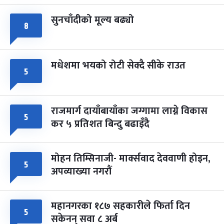
सुनचाँदीको मूल्य बढ्यो
८
मधेशमा भयको रोटी सेक्दै सीके राउत
५
राजमार्ग दायाँबायाँका जग्गामा लाग्ने विकास
५
कर ५ प्रतिशत बिन्दु बढाइँदै
मोहन तिम्सिनाजी- मार्क्सवाद देववाणी होइन,
५
अपव्याख्या नगरौं
महानगरका १८७ सहकारीले फिर्ता दिन
५
सकेनन् सवा ८ अर्ब