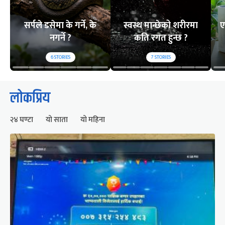
सर्पले डसेमा के गर्ने, के
स्वस्थ मान्छेको शरीरमा
ए
नगर्ने ?
कति रगत हुन्छ ?
6
STORIES
7
STORIES
लोकप्रिय
२४ घण्टा
यो साता
यो महिना