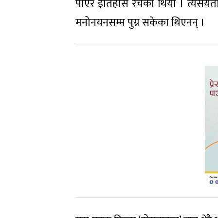
पाएर इतिहास रचेको थियो । त्यसयता
मनोनयनसम्म पुग्न सकेका थिएनन् ।