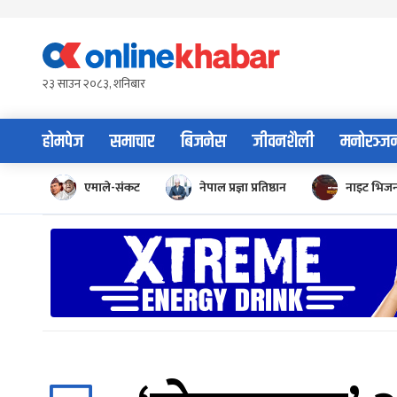
Skip
to
content
२३ साउन २०८३, शनिबार
होमपेज
समाचार
बिजनेस
जीवनशैली
मनोरञ्ज
एमाले-संकट
नेपाल प्रज्ञा प्रतिष्ठान
नाइट भिज