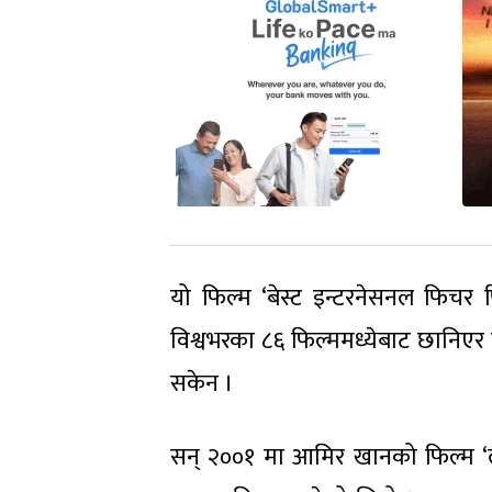
यो फिल्म ‘बेस्ट इन्टरनेसनल फिचर 
विश्वभरका ८६ फिल्ममध्येबाट छानिएर 
सकेन ।
सन् २००१ मा आमिर खानको फिल्म ‘ल