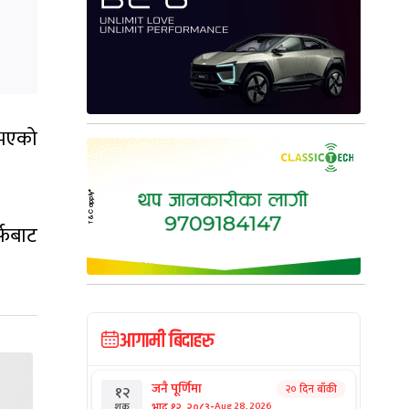
 भएको
्फबाट
आगामी बिदाहरु
जनै पूर्णिमा
२० दिन बाँकी
१२
-
भाद्र १२, २०८३
Aug 28, 2026
शुक्र