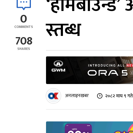
‘होमबाउन्ड’
0
स्तब्ध
COMMENTS
708
SHARES
अनलाइनखबर
२०८२ माघ ९ गते