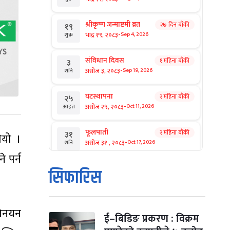
श्रीकृष्ण जन्माष्टमी व्रत
२७ दिन बाँकी
१९
-
भाद्र १९, २०८३
Sep 4, 2026
शुक्र
संविधान दिवस
१ महिना बाँकी
३
-
असोज ३, २०८३
Sep 19, 2026
शनि
घटस्थापना
२ महिना बाँकी
२५
-
असोज २५, २०८३
Oct 11, 2026
आइत
फूलपाती
२ महिना बाँकी
३१
ियो ।
-
असोज ३१ , २०८३
Oct 17, 2026
शनि
 पर्न
कार्तिक सङ्क्रान्ति
२ महिना बाँकी
१
सिफारिस
-
कार्तिक १, २०८३
Oct 18, 2026
आइत
महानवमी
२ महिना बाँकी
३
नोनयन
-
कार्तिक ३, २०८३
Oct 20, 2026
मंगल
ई–बिडिङ प्रकरण : विक्रम