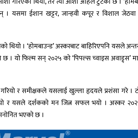
आशा गरिएको थियो, तर त्यो आशा अहिले टुटेको छ । ‘होमबा
हुन् । यसमा ईशान खट्टर, जान्हवी कपूर र विशाल जेठवा 
लेको थियो । ‘होमबाउन्ड’ अस्करबाट बाहिरिएपनि यसले अन्तर्राष
ो छ । यो फिल्म सन् २०२५ को ‘पिपल्स च्वाइस अवाड्र्स’ मा 
 गरियो र समीक्षकले यसलाई खुल्ला हृदयले प्रशंसा गरे । टो
 भयो र यसले दर्शकको मन जित्न सफल भयो । अस्कर २०
ा मनोनित भएको छ ।