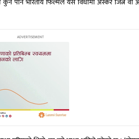
 कुनै पनि भारतीय फिल्मले यस विधामा अस्कर जित्न वा अ