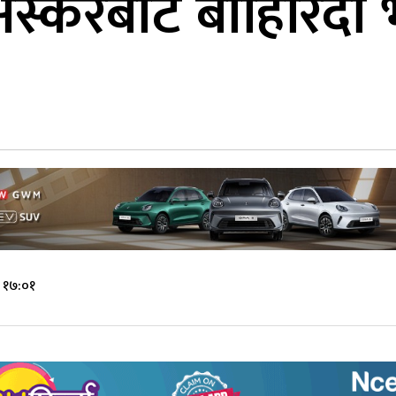
 अस्करबाट बाहिरिँदा
 १७:०१