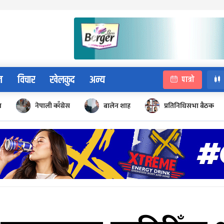
न
विचार
खेलकुद
अन्य
पात्रो
न
नेपाली काँग्रेस
बालेन शाह
प्रतिनिधिसभा बैठक