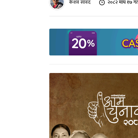
केशव सावद
२०८२ माघ १७ गत