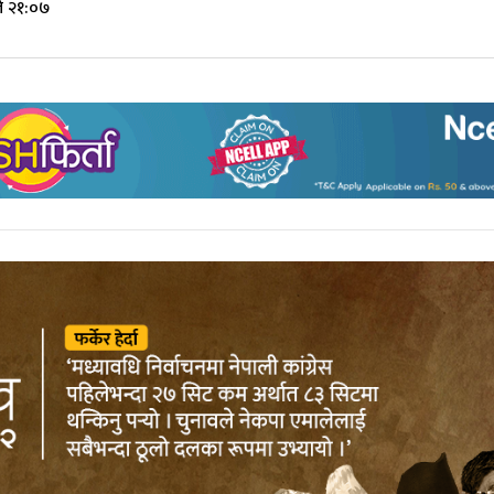
े २१:०७