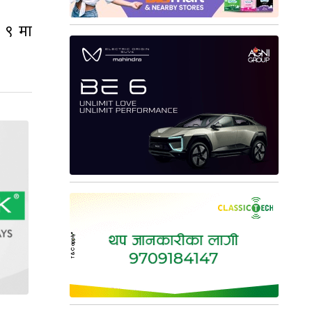
ठ ९ मा