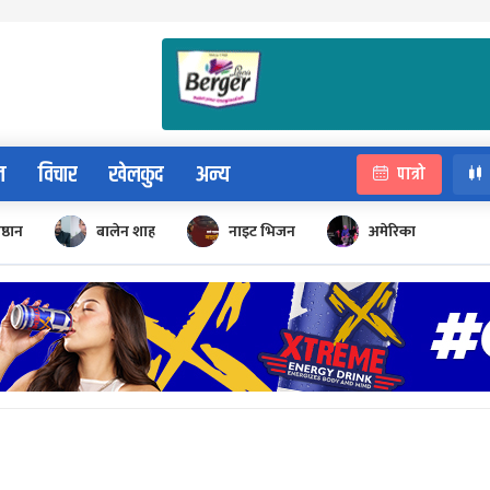
न
विचार
खेलकुद
अन्य
पात्रो
िष्ठान
बालेन शाह
नाइट भिजन
अमेरिका