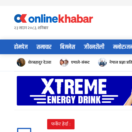
Skip
to
content
२३ साउन २०८३, शनिबार
होमपेज
समाचार
बिजनेस
जीवनशैली
मनोरञ्ज
शेरबहादुर देउवा
एमाले-संकट
नेपाल प्रज्ञा प्रत
फर्केर हेर्दा :