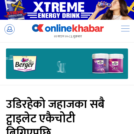
Skip
to
२२ साउन २०८३, शुक्रबार
content
उडिरहेको जहाजका सबै
ट्वाइलेट एकैचोटी
बिग्रिएपछि…