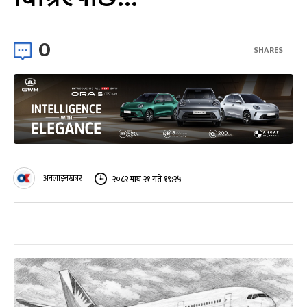
0
SHARES
अनलाइनखबर
२०८२ माघ २१ गते १९:२५