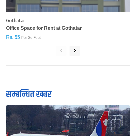
Gothatar
S
Office Space for Rent at Gothatar
H
Rs. 55
R
Per Sq.Feet
‹
›
सम्बन्धित खबर