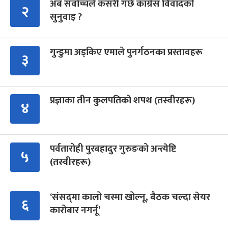
अब सर्वोच्चले कसरी गर्छ कांग्रेस विवादको
२
सुनुवाइ ?
गुन्डुमा अड्किए एमाले पुनर्गठनका प्रस्तावहरू
३
प्रज्ञाका तीन कुलपतिको शपथ (तस्वीरहरू)
४
पर्वतारोही पुरबहादुर गुरुङको अन्त्येष्टि
५
(तस्वीरहरू)
‘संसद्‍मा कालो चस्मा खोल्नू, बैठक चल्दा सेयर
६
कारोबार नगर्नू’