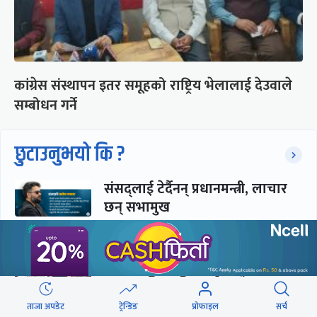
कांग्रेस संस्थापन इतर समूहको राष्ट्रिय भेलालाई देउवाले
सम्बोधन गर्ने
छुटाउनुभयो कि ?
संसद्लाई टेर्दैनन् प्रधानमन्त्री, लाचार
छन् सभामुख
‘अस्थायी प्रकृतिको अध्यादेशले ऐनको
व्यवस्था विस्थापित गर्न सक्दैन’
ताजा अपडेट
ट्रेन्डिङ
प्रोफाइल
सर्च