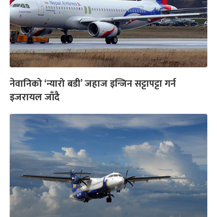
नेवानिको ‘न्यारो बडी’ जहाज इन्जिन सट्टापट्टा गर्न
इजरायल जाँदै