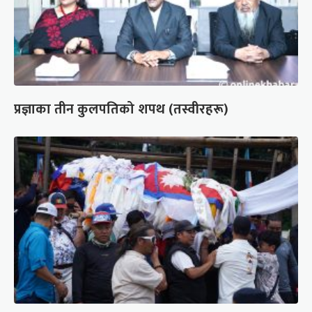
प्रज्ञाका तीन कुलपतिको शपथ (तस्वीरहरू)