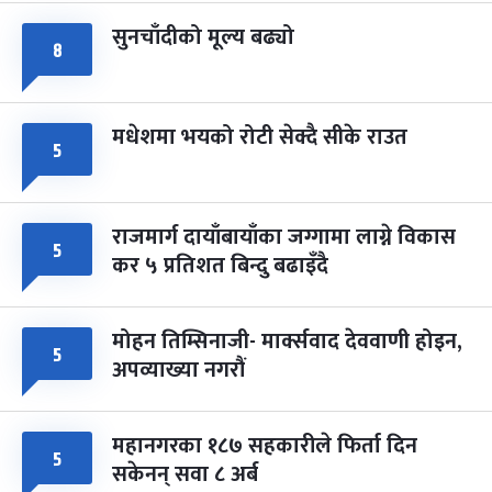
सुनचाँदीको मूल्य बढ्यो
८
मधेशमा भयको रोटी सेक्दै सीके राउत
५
राजमार्ग दायाँबायाँका जग्गामा लाग्ने विकास
५
कर ५ प्रतिशत बिन्दु बढाइँदै
मोहन तिम्सिनाजी- मार्क्सवाद देववाणी होइन,
५
अपव्याख्या नगरौं
महानगरका १८७ सहकारीले फिर्ता दिन
५
सकेनन् सवा ८ अर्ब