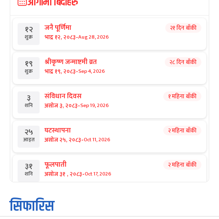
आगामी बिदाहरु
जनै पूर्णिमा
२१ दिन बाँकी
१२
-
भाद्र १२, २०८३
Aug 28, 2026
शुक्र
श्रीकृष्ण जन्माष्टमी व्रत
२८ दिन बाँकी
१९
-
भाद्र १९, २०८३
Sep 4, 2026
शुक्र
संविधान दिवस
१ महिना बाँकी
३
-
असोज ३, २०८३
Sep 19, 2026
शनि
घटस्थापना
२ महिना बाँकी
२५
-
असोज २५, २०८३
Oct 11, 2026
आइत
फूलपाती
२ महिना बाँकी
३१
-
असोज ३१ , २०८३
Oct 17, 2026
शनि
कार्तिक सङ्क्रान्ति
२ महिना बाँकी
१
सिफारिस
-
कार्तिक १, २०८३
Oct 18, 2026
आइत