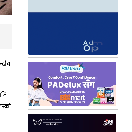
द्रीय
पति
्तरको