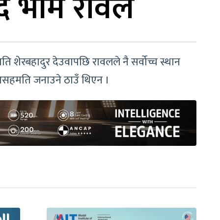
्दै भीम रावल
ति शेरबहादुर देउवापछि रावलले नै सर्वोच्च स्थान
मा असहमति जनाउने ठाउँ थिएन ।