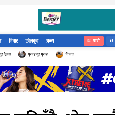
न
विचार
खेलकुद
अन्य
पात्रो
ुर देउवा
पुरबहादुर गुरुङ
तिब्बत