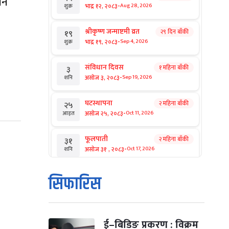
ीन
-
भाद्र १२, २०८३
Aug 28, 2026
शुक्र
श्रीकृष्ण जन्माष्टमी व्रत
२९ दिन बाँकी
१९
-
भाद्र १९, २०८३
Sep 4, 2026
शुक्र
संविधान दिवस
१ महिना बाँकी
३
-
असोज ३, २०८३
Sep 19, 2026
शनि
घटस्थापना
२ महिना बाँकी
२५
-
असोज २५, २०८३
Oct 11, 2026
आइत
फूलपाती
२ महिना बाँकी
३१
-
असोज ३१ , २०८३
Oct 17, 2026
शनि
कार्तिक सङ्क्रान्ति
२ महिना बाँकी
१
सिफारिस
-
कार्तिक १, २०८३
Oct 18, 2026
आइत
महानवमी
२ महिना बाँकी
३
-
कार्तिक ३, २०८३
Oct 20, 2026
मंगल
ई–बिडिङ प्रकरण : विक्रम