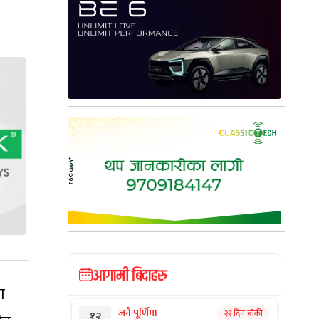
आगामी बिदाहरु
ण
जनै पूर्णिमा
२२ दिन बाँकी
१२