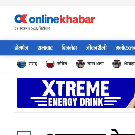
Skip
to
content
२१ साउन २०८३, बिहीबार
होमपेज
समाचार
बिजनेस
जीवनशैली
मनोरञ्ज
संसद्
काँग्रेस
गगन थापा
शेरबहाद