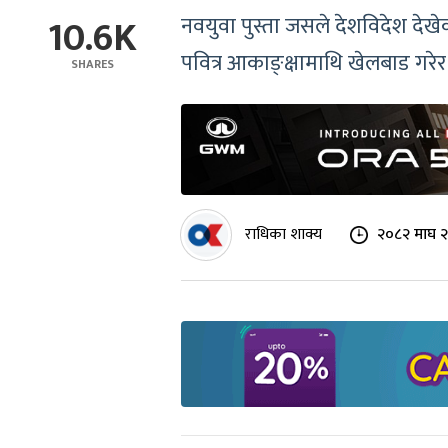
10.6K
नवयुवा पुस्ता जसले देशविदेश देखे
पवित्र आकाङ्क्षामाथि खेलबाड गरेर
SHARES
राधिका शाक्य
२०८२ माघ २