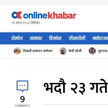
Skip
to
content
२१ साउन २०८३, बिहीबार
होमपेज
समाचार
बिजनेस
जीवनशैली
मनोरञ्ज
तिब्बती अध्ययन सम्मेलन
केपी ओली
गुरुराज 
भदौ २३ गते 
9
COMMENTS