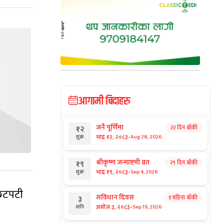
आगामी बिदाहरु
जनै पूर्णिमा
२२ दिन बाँकी
१२
-
भाद्र १२, २०८३
Aug 28, 2026
शुक्र
श्रीकृष्ण जन्माष्टमी व्रत
२९ दिन बाँकी
१९
-
भाद्र १९, २०८३
Sep 4, 2026
शुक्र
 छटपटी
संविधान दिवस
१ महिना बाँकी
३
-
असोज ३, २०८३
Sep 19, 2026
शनि