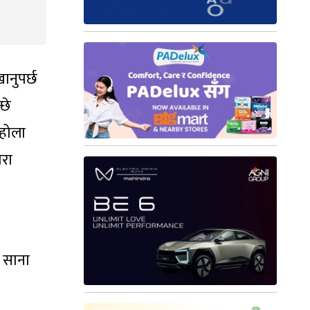
ानुपर्छ
्छे
 होला
ेरा
।
ा साना