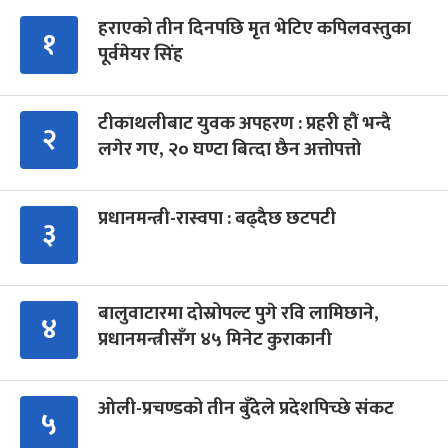
हराएको तीन दिनपछि मृत भेटिए कपिलवस्तुका
१
पूर्वमेयर सिंह
टीकाथलीबाट युवक अपहरण : प्रहरी हौं भन्दै
२
लगेर गए, २० घण्टा बित्दा छैन अत्तोपत्तो
प्रधानमन्त्री-रास्वपा : बढ्दैछ छटपटी
३
बालुवाटारमा दोस्रोपल्ट पुगे रवि लामिछाने,
४
प्रधानमन्त्रीसँग ४५ मिनेट कुराकानी
ओली-प्रचण्डको तीन बुँदेले प्रदेशपिच्छे संकट
५