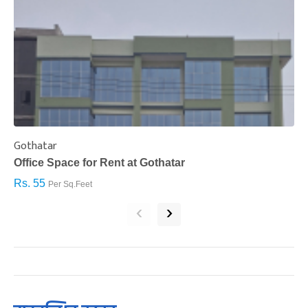
Gothatar
S
Office Space for Rent at Gothatar
H
Rs. 55
R
Per Sq.Feet
‹
›