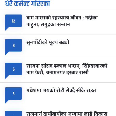
धेरै कमेन्ट गरिएका
पूर्णिमा व्रत
७ महिना बाँकी
७
-
चैत्र ७, २०८३
Mar 21, 2027
आइत
बाम माछाको रहस्यमय जीवन : नदीका
फागुपूर्णिमा
७ महिना बाँकी
८
१२
पाहुना, समुद्रका सन्तान
-
चैत्र ८, २०८३
Mar 22, 2027
सोम
सुनचाँदीको मूल्य बढ्यो
८
रास्वपा सांसद ढकाल भन्छन्- सिंहदरबारको
६
नाम फेरौं, अनामनगर दरबार राखौं
मधेशमा भयको रोटी सेक्दै सीके राउत
५
राजमार्ग दायाँबायाँका जग्गामा लाग्ने विकास