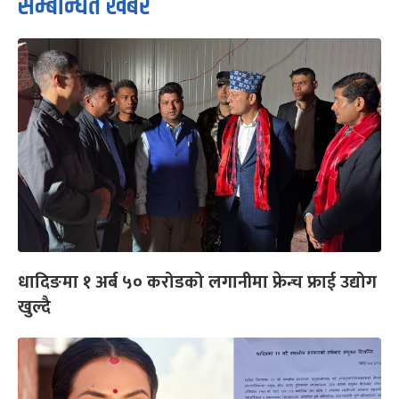
सम्बन्धित खबर
धादिङमा १ अर्ब ५० करोडको लगानीमा फ्रेन्च फ्राई उद्योग
खुल्दै