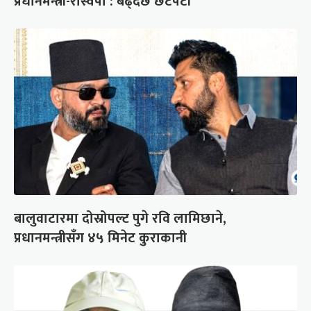
प्रधानमन्त्री-रास्वपा : बढ्दैछ छटपटी
बालुवाटारमा दोस्रोपल्ट पुगे रवि लामिछाने,
प्रधानमन्त्रीसँग ४५ मिनेट कुराकानी