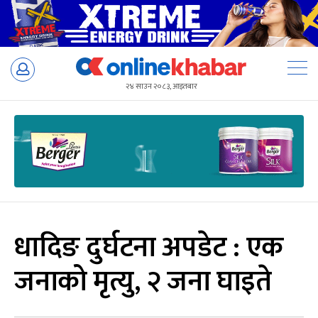
Skip
to
२४ साउन २०८३, आइतबार
content
धादिङ दुर्घटना अपडेट : एक
जनाको मृत्यु, २ जना घाइते