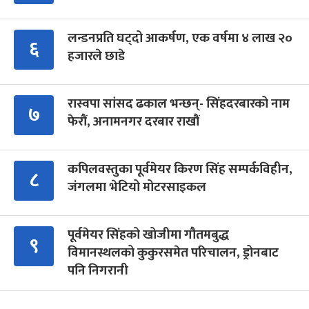
लन्डनप्रति घट्दो आकर्षण, एक वर्षमा ४ लाख २०
६
हजारले छाडे
रास्वपा सांसद ढकाल भन्छन्- सिंहदरबारको नाम
७
फेरौं, अनामनगर दरबार राखौं
कपिलवस्तुका पूर्वमेयर किरण सिंह सम्पर्कविहीन,
८
जंगलमा भेटियो मोटरसाइकल
पूर्वमेयर सिंहको खोजीमा गौतमबुद्ध
९
विमानस्थलको कुकुरसमेत परिचालन, ड्रोनबाट
पनि निगरानी