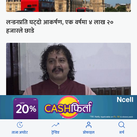
लन्डनप्रति घट्दो आकर्षण, एक वर्षमा ४ लाख २०
हजारले छाडे
रास्वपा सांसद ढकाल भन्छन्- सिंहदरबारको नाम फेरौं,
ताजा अपडेट
ट्रेन्डिङ
प्रोफाइल
सर्च
अनामनगर दरबार राखौं