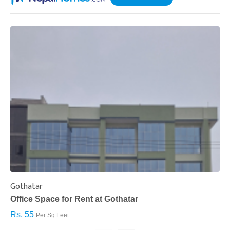
Gothatar
S
Office Space for Rent at Gothatar
H
Rs. 55
R
Per Sq.Feet