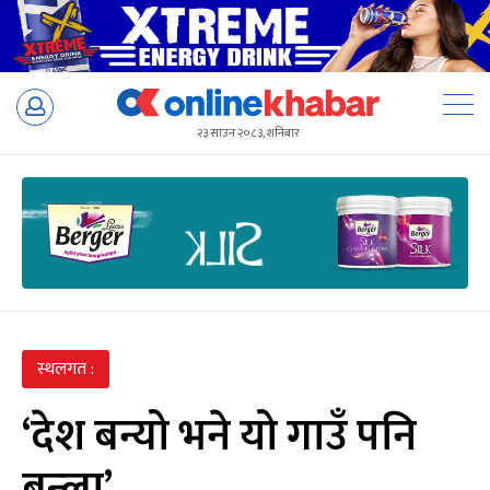
Skip
to
२३ साउन २०८३, शनिबार
content
स्थलगत :
‘देश बन्यो भने यो गाउँ पनि
बन्ला’