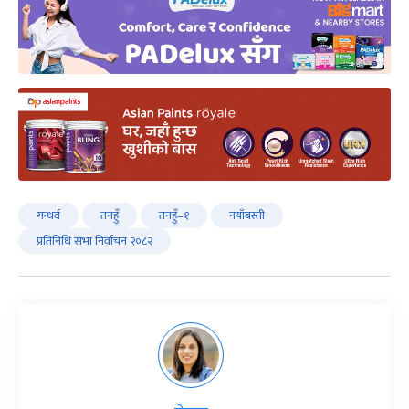
गन्धर्व
तनहुँ
तनहुँ–१
नयाँबस्ती
प्रतिनिधि सभा निर्वाचन २०८२