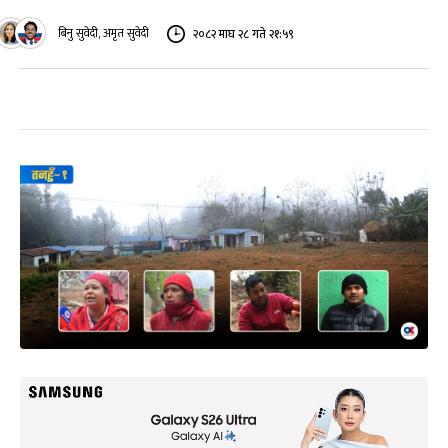
बिनु सुवेदी, अमृत सुवेदी
२०८२ माघ २८ गते २१:५९