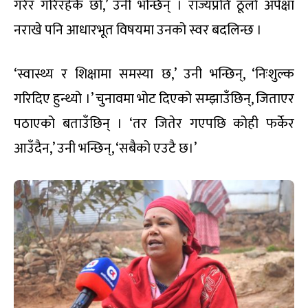
गरेर गरिरहेकै छौँ,’ उनी भन्छिन् । राज्यप्रति ठूलो अपेक्षा
नराखे पनि आधारभूत विषयमा उनको स्वर बदलिन्छ ।
‘स्वास्थ्य र शिक्षामा समस्या छ,’ उनी भन्छिन्, ‘निःशुल्क
गरिदिए हुन्थ्यो ।’ चुनावमा भोट दिएको सम्झाउँछिन्, जिताएर
पठाएको बताउँछिन् । ‘तर जितेर गएपछि कोही फर्केर
आउँदैन,’ उनी भन्छिन्, ‘सबैको एउटै छ।’