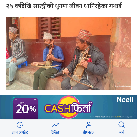
२५ वर्षदेखि सारङ्गीको धुनमा जीवन धानिरहेका गन्धर्व
संकटमा गन्धर्वको पेसा, गाउँघरमा सुनिदैनन् सारङ्गीका
धुन
यो पनि
ताजा अपडेट
ट्रेन्डिङ
प्रोफाइल
सर्च