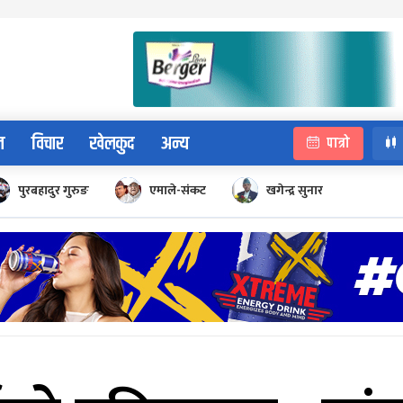
न
विचार
खेलकुद
अन्य
पात्रो
पुरबहादुर गुरुङ
एमाले-संकट
खगेन्द्र सुनार