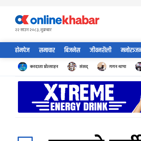
Skip
to
content
२२ साउन २०८३, शुक्रबार
होमपेज
समाचार
बिजनेस
जीवनशैली
मनोरञ्ज
करदाता प्रोत्साहन
संसद्
गगन थापा