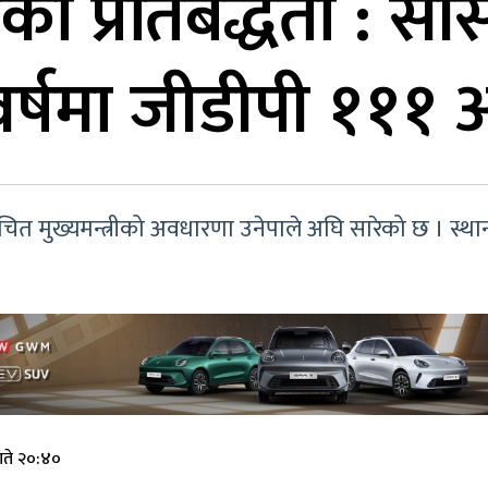
ीको प्रतिबद्धता : सांस
वर्षमा जीडीपी १११ 
िर्वाचित मुख्यमन्त्रीको अवधारणा उनेपाले अघि सारेको छ । स
गते २०:४०