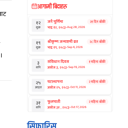
आगामी बिदाहरु
बाट
जनै पूर्णिमा
२१ दिन बाँकी
१२
-
भाद्र १२, २०८३
Aug 28, 2026
शुक्र
श्रीकृष्ण जन्माष्टमी व्रत
२८ दिन बाँकी
१९
य
-
भाद्र १९, २०८३
Sep 4, 2026
शुक्र
 ।
संविधान दिवस
१ महिना बाँकी
३
-
असोज ३, २०८३
Sep 19, 2026
शनि
घटस्थापना
२ महिना बाँकी
२५
-
असोज २५, २०८३
Oct 11, 2026
आइत
फूलपाती
२ महिना बाँकी
३१
-
असोज ३१ , २०८३
Oct 17, 2026
शनि
कार्तिक सङ्क्रान्ति
२ महिना बाँकी
१
सिफारिस
-
कार्तिक १, २०८३
Oct 18, 2026
आइत