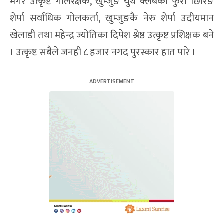
मगर उत्कृष्ट गोलरक्षक, खुम्जुङ युथ क्लबका फुरा छिरिङ
शेर्पा सर्वाधिक गोलकर्ता, खुम्जुङकै नेरु शेर्पा उदीयमान
खेलाडी तथा महेन्द्र ज्योतिका दिपेश श्रेष्ठ उत्कृष्ट प्रशिक्षक बने
। उत्कृष्ट सबैले जनही ८ हजार नगद पुरस्कार हात पारे ।