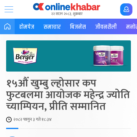
२२ साउन २०८३, शुक्रबार
होमपेज
समाचार
बिजनेस
जीवनशैली
मनोर
१५औं खुम्बु ल्होसार कप
फुटबलमा आयोजक महेन्द्र ज्योति
च्याम्पियन, प्रीति सम्मानित
२०८२ फागुन ३ गते १८:३४