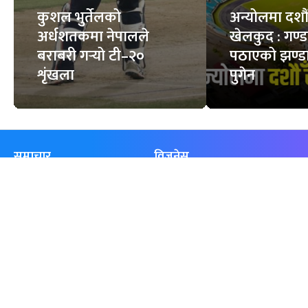
कुशल भुर्तेलको
अन्योलमा दशौँ र
अर्धशतकमा नेपालले
खेलकुद : गण्
बराबरी गर्‍यो टी–२०
पठाएको झण्डा
शृंखला
पुगेन
समाचार
विजनेस
समाज
बजार
विचार/ब्लग
पर्यटन
साहित्य
रोजगार
अन्तर्वार्ता
बैँक / वित्त
खेलकुद़़
अटो
जीवनशैली/स्वास्थ्य
सूचना-प्रविधि
प्रवास