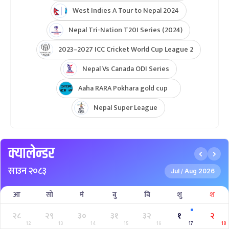
West Indies A Tour to Nepal 2024
Nepal Tri-Nation T20I Series (2024)
2023–2027 ICC Cricket World Cup League 2
Nepal Vs Canada ODI Series
Aaha RARA Pokhara gold cup
Nepal Super League
क्यालेन्डर
साउन २०८३
Jul
Aug 2026
/
आ
सो
मं
बु
बि
शु
श
२८
२९
३०
३१
३२
१
२
12
13
14
15
16
17
18