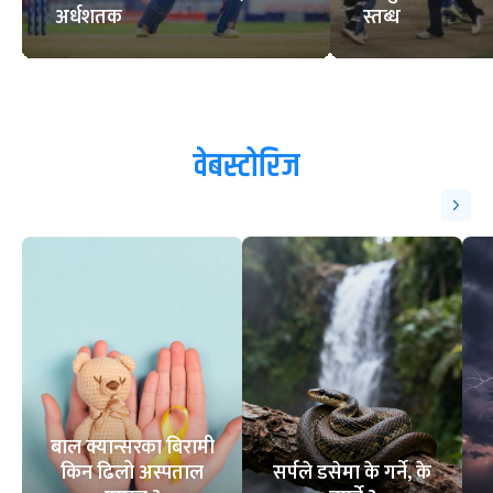
अर्धशतक
स्तब्ध
वेबस्टोरिज
बाल क्यान्सरका बिरामी
किन ढिलो अस्पताल
सर्पले डसेमा के गर्ने, के