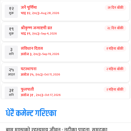
जनै पूर्णिमा
२१ दिन बाँकी
१२
-
भाद्र १२, २०८३
Aug 28, 2026
शुक्र
श्रीकृष्ण जन्माष्टमी व्रत
२८ दिन बाँकी
१९
-
भाद्र १९, २०८३
Sep 4, 2026
शुक्र
संविधान दिवस
१ महिना बाँकी
३
-
असोज ३, २०८३
Sep 19, 2026
शनि
घटस्थापना
२ महिना बाँकी
२५
-
असोज २५, २०८३
Oct 11, 2026
आइत
फूलपाती
२ महिना बाँकी
३१
-
असोज ३१ , २०८३
Oct 17, 2026
शनि
कार्तिक सङ्क्रान्ति
धेरै कमेन्ट गरिएका
२ महिना बाँकी
१
-
कार्तिक १, २०८३
Oct 18, 2026
आइत
बाम माछाको रहस्यमय जीवन : नदीका पाहुना, समुद्रका
महानवमी
२ महिना बाँकी