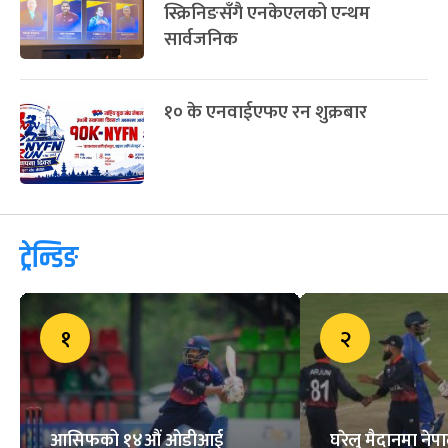
स्क्रिनिङसँगै एनकेएलको एन्थम
सार्वजनिक
१० के एनवाईएफए रन शुक्रबार
ट्रेन्डिङ
१
२
आसिफको १४औं ओडीआई
घरेलु मैदानमा नेप