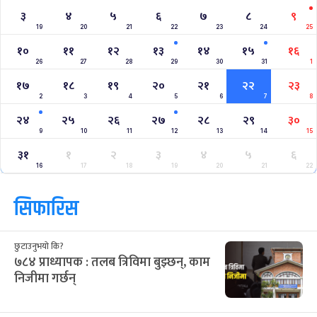
३
४
५
६
७
८
९
19
20
21
22
23
24
25
१०
११
१२
१३
१४
१५
१६
26
27
28
29
30
31
1
१७
१८
१९
२०
२१
२२
२३
2
3
4
5
6
7
8
२४
२५
२६
२७
२८
२९
३०
9
10
11
12
13
14
15
३१
१
२
३
४
५
६
16
17
18
19
20
21
22
सिफारिस
छुटाउनुभयो कि?
७८४ प्राध्यापक : तलब त्रिविमा बुझ्छन्, काम
निजीमा गर्छन्