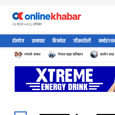
Skip
to
content
२३ साउन २०८३, शनिबार
होमपेज
समाचार
बिजनेस
जीवनशैली
मनोरञ्ज
एमाले-संकट
नेपाल प्रज्ञा प्रतिष्ठान
बालेन शाह