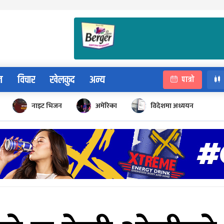
न
विचार
खेलकुद
अन्य
पात्रो
नाइट भिजन
अमेरिका
विदेशमा अध्ययन