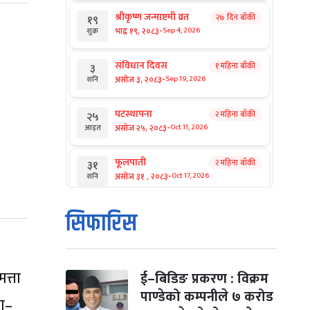
श्रीकृष्ण जन्माष्टमी व्रत
२७ दिन बाँकी
१९
-
भाद्र १९, २०८३
Sep 4, 2026
शुक्र
संविधान दिवस
१ महिना बाँकी
३
-
असोज ३, २०८३
Sep 19, 2026
शनि
घटस्थापना
२ महिना बाँकी
२५
-
असोज २५, २०८३
Oct 11, 2026
आइत
फूलपाती
२ महिना बाँकी
३१
-
असोज ३१ , २०८३
Oct 17, 2026
शनि
कार्तिक सङ्क्रान्ति
२ महिना बाँकी
१
सिफारिस
-
कार्तिक १, २०८३
Oct 18, 2026
आइत
महानवमी
२ महिना बाँकी
३
-
त्ता
कार्तिक ३, २०८३
Oct 20, 2026
मंगल
ई–बिडिङ प्रकरण : विक्रम
पाण्डेको कम्पनीले ७ करोड
ा–
विजयादशमी
२ महिना बाँकी