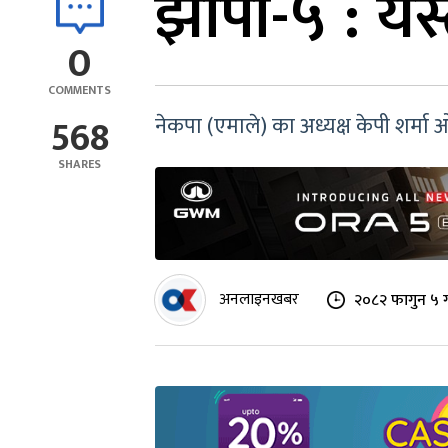
झापा-५ : यस्
0
COMMENTS
568
नेकपा (एमाले) का अध्यक्ष केपी शर्मा ओ
SHARES
अनलाइनखबर
२०८२ फागुन ५ ग