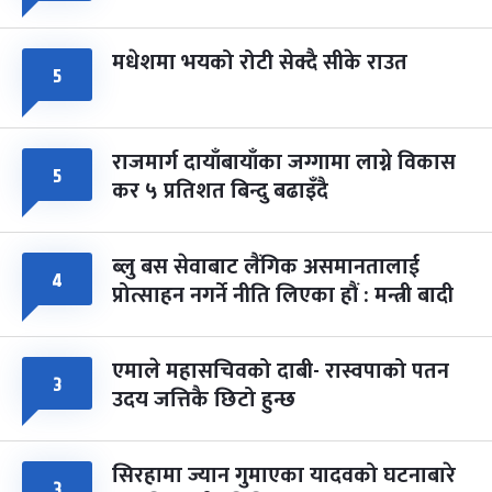
मधेशमा भयको रोटी सेक्दै सीके राउत
५
राजमार्ग दायाँबायाँका जग्गामा लाग्ने विकास
५
कर ५ प्रतिशत बिन्दु बढाइँदै
ब्लु बस सेवाबाट लैंगिक असमानतालाई
४
प्रोत्साहन नगर्ने नीति लिएका हौं : मन्त्री बादी
एमाले महासचिवको दाबी- रास्वपाको पतन
३
उदय जत्तिकै छिटो हुन्छ
सिरहामा ज्यान गुमाएका यादवको घटनाबारे
३