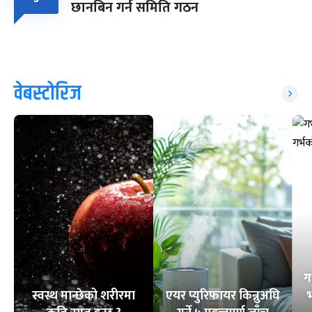
छानबिन गर्न समिति गठन
वेबस्टोरिज
ग
स्वस्थ मान्छेको शरीरमा
एयर प्युरिफायर किन्नुअघि
भ