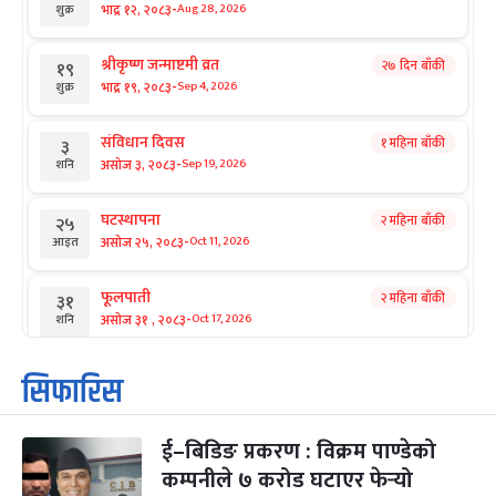
-
भाद्र १२, २०८३
Aug 28, 2026
शुक्र
श्रीकृष्ण जन्माष्टमी व्रत
२७ दिन बाँकी
१९
-
भाद्र १९, २०८३
Sep 4, 2026
शुक्र
संविधान दिवस
१ महिना बाँकी
३
-
असोज ३, २०८३
Sep 19, 2026
शनि
घटस्थापना
२ महिना बाँकी
२५
-
असोज २५, २०८३
Oct 11, 2026
आइत
फूलपाती
२ महिना बाँकी
३१
-
असोज ३१ , २०८३
Oct 17, 2026
शनि
कार्तिक सङ्क्रान्ति
२ महिना बाँकी
१
सिफारिस
-
कार्तिक १, २०८३
Oct 18, 2026
आइत
ई–बिडिङ प्रकरण : विक्रम पाण्डेको
महानवमी
२ महिना बाँकी
३
-
कम्पनीले ७ करोड घटाएर फेर्‍यो
कार्तिक ३, २०८३
Oct 20, 2026
मंगल