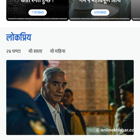
कति रगत हुन्छ ?
गर्ने ५ महत्त्वपूर्ण जाँच
7
STORIES
6
STORIES
लोकप्रिय
२४ घण्टा
यो साता
यो महिना