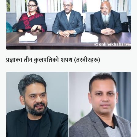
प्रज्ञाका तीन कुलपतिको शपथ (तस्वीरहरू)