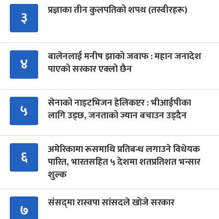
प्रज्ञाका तीन कुलपतिको शपथ (तस्वीरहरू)
३
बालेनलाई मनीष झाको जवाफ : महान जनादेश
४
पाएको सरकार एक्लो छैन
सेनाको नाइटभिजन हेलिकप्टर : भीआईपीका
५
लागि उड्छ, जनताको ज्यान बचाउन उड्दैन
अमेरिकामा रूसमाथि प्रतिबन्ध लगाउने विधेयक
६
पारित, भारतसहित ५ देशमा शतप्रतिशत भन्सार
शुल्क
संसद्‍मा रास्वपा सांसदले खोजे सरकार
७