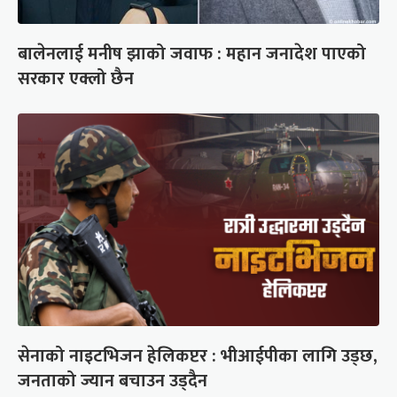
बालेनलाई मनीष झाको जवाफ : महान जनादेश पाएको
सरकार एक्लो छैन
सेनाको नाइटभिजन हेलिकप्टर : भीआईपीका लागि उड्छ,
जनताको ज्यान बचाउन उड्दैन