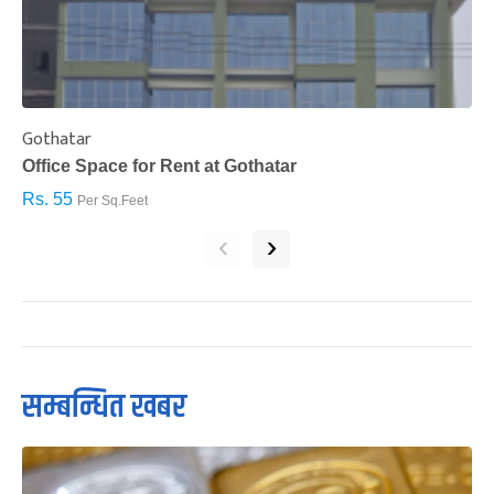
Gothatar
S
Office Space for Rent at Gothatar
H
Rs. 55
R
Per Sq.Feet
‹
›
सम्बन्धित खबर