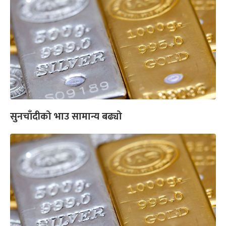
सुनचाँदीको भाउ सामान्य बढ्यो