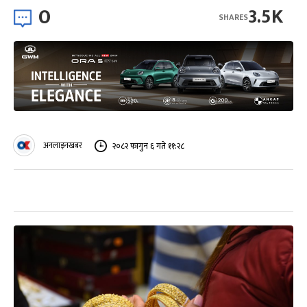
0
3.5K
SHARES
अनलाइनखबर
२०८२ फागुन ६ गते ११:२८