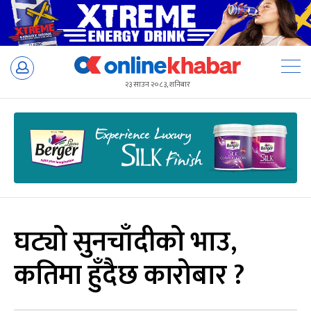
Skip
to
२३ साउन २०८३, शनिबार
content
घट्यो सुनचाँदीको भाउ,
कतिमा हुँदैछ कारोबार ?