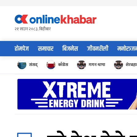
Skip
to
content
२१ साउन २०८३, बिहीबार
होमपेज
समाचार
बिजनेस
जीवनशैली
मनोरञ्ज
संसद्
काँग्रेस
गगन थापा
शेरबहाद