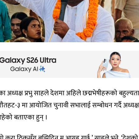
ा अध्यक्ष प्रभु साहले देशमा अहिले छद्मभेषीहरूको बहुल्यत
 रौतहट-३ मा आयोजित चुनावी सभालाई सम्बोधन गर्दै अध्यक्ष
हेको बताएका हुन् ।
ो कुरा ठिकसँग बुझिदिन म आग्रह गर्छु,’ साहले भने, ‘देशको