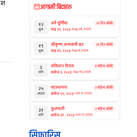
ेश
आगामी बिदाहरु
जनै पूर्णिमा
२२ दिन बाँकी
१२
-
भाद्र १२, २०८३
Aug 28, 2026
शुक्र
श्रीकृष्ण जन्माष्टमी व्रत
२९ दिन बाँकी
१९
-
भाद्र १९, २०८३
Sep 4, 2026
शुक्र
संविधान दिवस
१ महिना बाँकी
३
-
असोज ३, २०८३
Sep 19, 2026
शनि
घटस्थापना
२ महिना बाँकी
२५
-
असोज २५, २०८३
Oct 11, 2026
आइत
फूलपाती
२ महिना बाँकी
३१
-
असोज ३१ , २०८३
Oct 17, 2026
शनि
कार्तिक सङ्क्रान्ति
२ महिना बाँकी
१
सिफारिस
-
कार्तिक १, २०८३
Oct 18, 2026
आइत