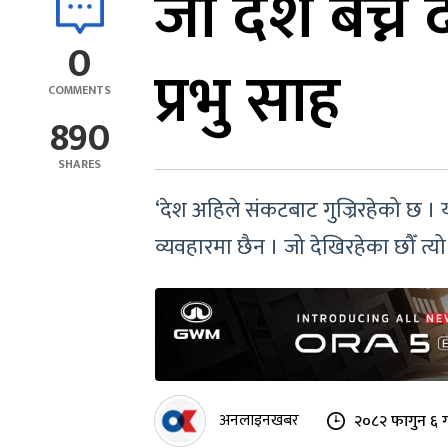
जो देश बेच्ने
0
प्रभु साह
COMMENTS
890
SHARES
‘देश अहिले संकटबाट गुज्रिरहेको छ । य
व्यवहारमा छैन । जो देखिरहेका छौँ त्यो 
अनलाइनखबर
२०८२ फागुन ६ ग