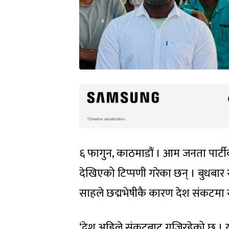
६ फागुन, काठमाडौं । आम जनता पार्टीक
देखिएको टिप्पणी गरेका छन् । बुधबार
साहले छद्मभेषीकै कारण देश संकटमा र
‘देश अहिले संकटबाट गुज्रिरहेको छ । य