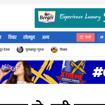
न
विचार
खेलकुद
अन्य
पात्रो
ुर देउवा
पुरबहादुर गुरुङ
तिब्बत