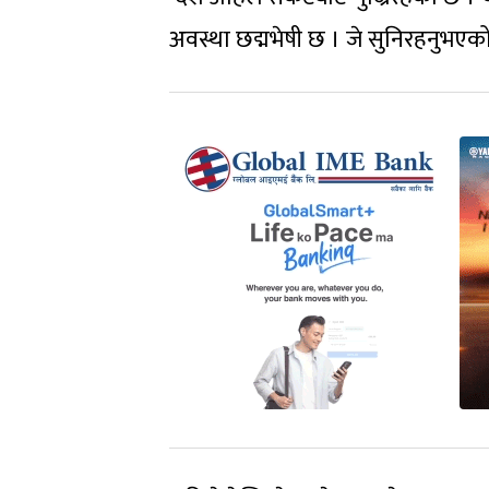
अवस्था छद्मभेषी छ । जे सुनिरहनुभएको छ