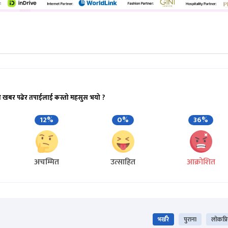
ो खबर पढेर तपाईलाई कस्तो महसुस भयो ?
12%
0%
36%
अचम्मित
उत्साहित
आक्रोशित
भर्खरै
पुराना
लोकप्र