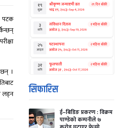
श्रीकृष्ण जन्माष्टमी व्रत
२९ दिन बाँकी
१९
-
भाद्र १९, २०८३
Sep 4, 2026
शुक्र
यो पटक
संविधान दिवस
१ महिना बाँकी
३
िन्छन्
-
असोज ३, २०८३
Sep 19, 2026
शनि
परीक्षा
घटस्थापना
२ महिना बाँकी
२५
-
असोज २५, २०८३
Oct 11, 2026
आइत
फूलपाती
२ महिना बाँकी
३१
-
छन् ।
असोज ३१ , २०८३
Oct 17, 2026
शनि
तिबाट
कार्तिक सङ्क्रान्ति
२ महिना बाँकी
१
सिफारिस
-
कार्तिक १, २०८३
Oct 18, 2026
आइत
व लड्न
महानवमी
२ महिना बाँकी
३
-
कार्तिक ३, २०८३
Oct 20, 2026
मंगल
ई–बिडिङ प्रकरण : विक्रम
पाण्डेको कम्पनीले ७
विजयादशमी
२ महिना बाँकी
४
करोड घटाएर फेर्‍यो