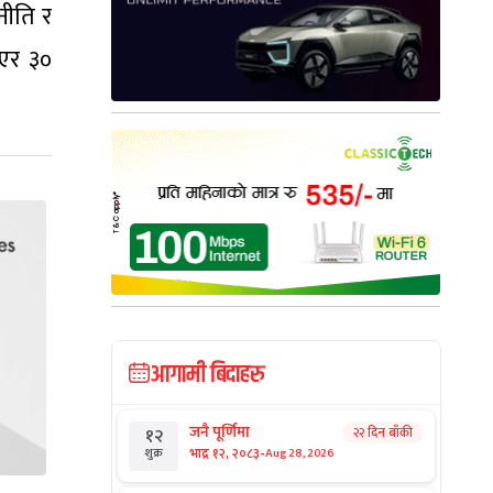
नीति र
भएर ३०
आगामी बिदाहरु
जनै पूर्णिमा
२२ दिन बाँकी
१२
-
भाद्र १२, २०८३
Aug 28, 2026
शुक्र