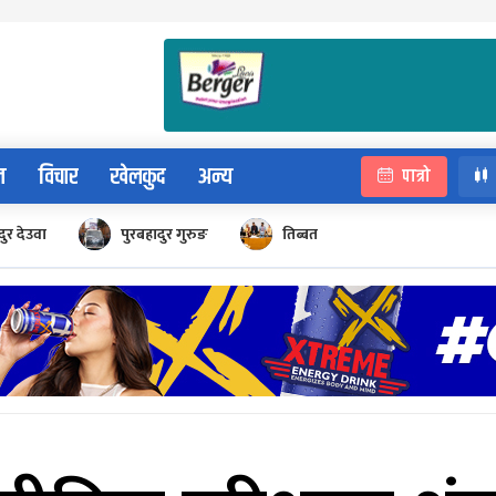
न
विचार
खेलकुद
अन्य
पात्रो
ुर देउवा
पुरबहादुर गुरुङ
तिब्बत