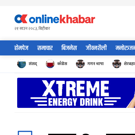
Skip
to
content
२१ साउन २०८३, बिहीबार
होमपेज
समाचार
बिजनेस
जीवनशैली
मनोरञ्ज
संसद्
काँग्रेस
गगन थापा
शेरबहाद