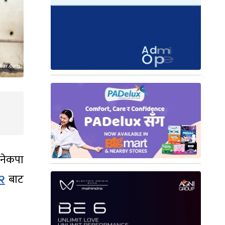
 नेकपा
 २
बाट