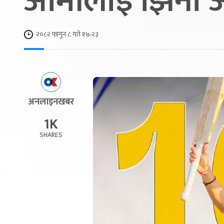
आर्मीलाई झिनो अ
२०८२ फागुन ८ गते १७:२३
अनलाइनखबर
1K
SHARES