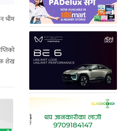
दिन भीम
प्तिको
िफ शेख