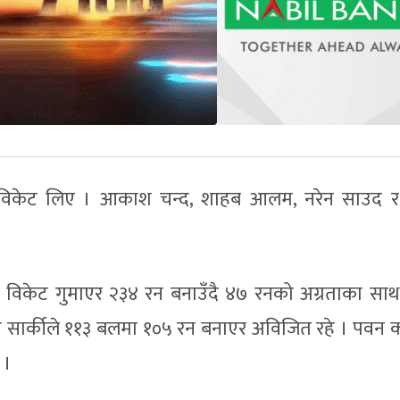
४ विकेट लिए । आकाश चन्द, शाहब आलम, नरेन साउद 
 ९ विकेट गुमाएर २३४ रन बनाउँदै ४७ रनको अग्रताका सा
म सार्कीले ११३ बलमा १०५ रन बनाएर अविजित रहे । पवन का
 ।