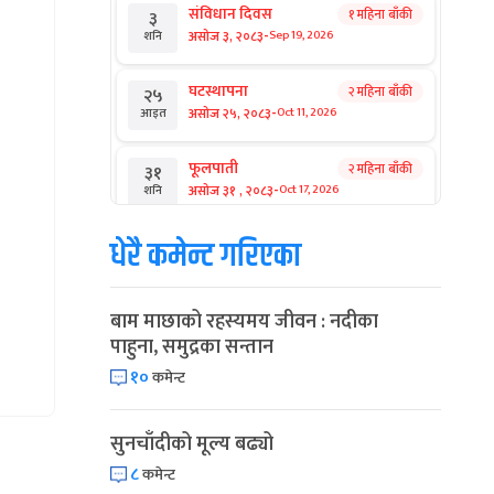
संविधान दिवस
१ महिना बाँकी
३
-
असोज ३, २०८३
Sep 19, 2026
शनि
घटस्थापना
२ महिना बाँकी
२५
-
असोज २५, २०८३
Oct 11, 2026
आइत
फूलपाती
२ महिना बाँकी
३१
-
असोज ३१ , २०८३
Oct 17, 2026
शनि
धेरै कमेन्ट गरिएका
कार्तिक सङ्क्रान्ति
२ महिना बाँकी
१
-
कार्तिक १, २०८३
Oct 18, 2026
आइत
बाम माछाको रहस्यमय जीवन : नदीका
महानवमी
२ महिना बाँकी
३
पाहुना, समुद्रका सन्तान
-
कार्तिक ३, २०८३
Oct 20, 2026
मंगल
१०
कमेन्ट
विजयादशमी
२ महिना बाँकी
४
-
कार्तिक ४, २०८३
Oct 21, 2026
बुध
सुनचाँदीको मूल्य बढ्यो
८
कमेन्ट
पापा‌ङ्कुशा एकादशी व्रत
२ महिना बाँकी
५