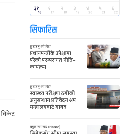
३१
१
२
३
४
५
६
16
17
18
19
20
21
22
सिफारिस
छुटाउनुभयो कि?
प्रधानमन्त्रीकै उपेक्षामा
परेको परम्परागत नीति–
कार्यक्रम
छुटाउनुभयो कि?
स्वास्थ्य परीक्षण ठगीको
अनुसन्धान प्रतिवेदन श्रम
मन्त्रालयबाटै गायब
 विकेट
प्रमुख समाचार (Home)
छिमेकसँग सीमा समस्या