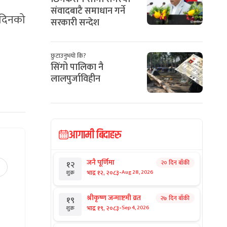
संवादबाटै समाधान गर्ने
 दिनको
सरकारी सन्देश
छुटाउनुभयो कि?
सिंगो पालिका नै
लालपुर्जाविहीन
आगामी बिदाहरु
जनै पूर्णिमा
२० दिन बाँकी
१२
-
भाद्र १२, २०८३
Aug 28, 2026
शुक्र
श्रीकृष्ण जन्माष्टमी व्रत
२७ दिन बाँकी
१९
-
भाद्र १९, २०८३
Sep 4, 2026
शुक्र