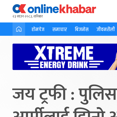
२३ साउन २०८३, शनिबार
होमपेज
समाचार
बिजनेस
जीवनशैली
जय ट्रफी : पुलि