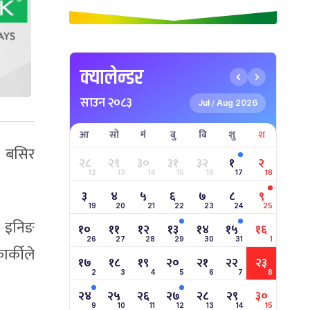
क्यालेन्डर
साउन २०८३
Jul
Aug 2026
/
आ
सो
मं
बु
बि
शु
श
र बसिर
२८
२९
३०
३१
३२
१
२
12
13
14
15
16
17
18
३
४
५
६
७
८
९
19
20
21
22
23
24
25
थ इनिङ
१०
११
१२
१३
१४
१५
१६
26
27
28
29
30
31
1
र्कीले
१७
१८
१९
२०
२१
२२
२३
2
3
4
5
6
7
8
२४
२५
२६
२७
२८
२९
३०
9
10
11
12
13
14
15