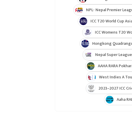
NPL- Nepal Premier Leag
ICC T20 World Cup Asia
ICC Womens T20 Worl
Hongkong Quadrangul
Nepal Super League
AAHA RARA Pokhar
West Indies A Tou
2023–2027 ICC Cri
Aaha RA