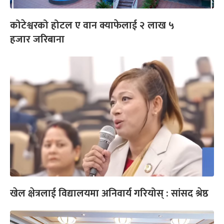
कोटेश्वरको होटल ए वान क्याफेलाई २ लाख ५
हजार जरिबाना
खेल क्षेत्रलाई विद्यालयमा अनिवार्य गरियोस् : सांसद श्रेष्ठ