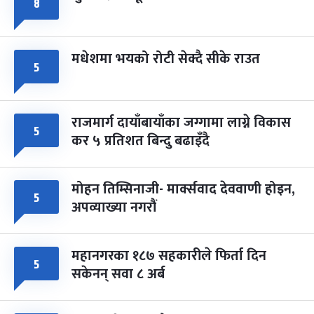
८
मधेशमा भयको रोटी सेक्दै सीके राउत
५
राजमार्ग दायाँबायाँका जग्गामा लाग्ने विकास
५
कर ५ प्रतिशत बिन्दु बढाइँदै
मोहन तिम्सिनाजी- मार्क्सवाद देववाणी होइन,
५
अपव्याख्या नगरौं
महानगरका १८७ सहकारीले फिर्ता दिन
५
सकेनन् सवा ८ अर्ब