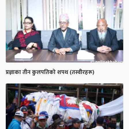
प्रज्ञाका तीन कुलपतिको शपथ (तस्वीरहरू)