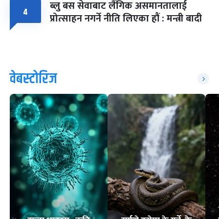
ब्लु बस सेवाबाट लैंगिक असमानतालाई
४
प्रोत्साहन नगर्ने नीति लिएका हौं : मन्त्री बादी
वेबस्टोरिज