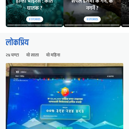
हान्ता भाइरस : कति
सर्पले डसेमा के गर्ने, के
घातक ?
नगर्ने ?
8
STORIES
6
STORIES
लोकप्रिय
२४ घण्टा
यो साता
यो महिना