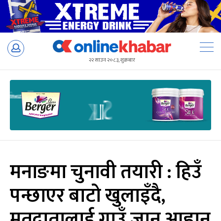
Skip
to
२२ साउन २०८३, शुक्रबार
content
मनाङमा चुनावी तयारी : हिउँ
पन्छाएर बाटो खुलाइँदै,
मतदातालाई गाउँ जान आह्वान