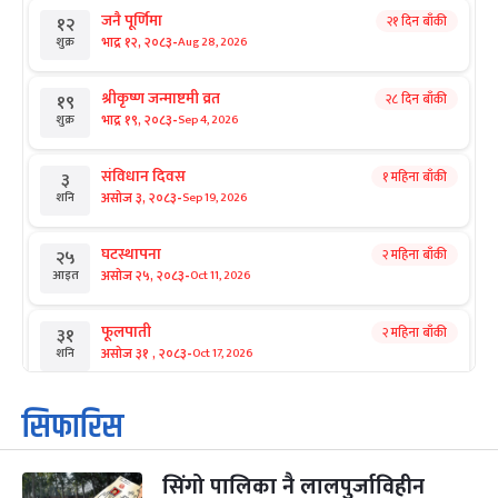
जनै पूर्णिमा
२१ दिन बाँकी
१२
-
भाद्र १२, २०८३
Aug 28, 2026
शुक्र
श्रीकृष्ण जन्माष्टमी व्रत
२८ दिन बाँकी
१९
-
भाद्र १९, २०८३
Sep 4, 2026
शुक्र
संविधान दिवस
१ महिना बाँकी
३
-
असोज ३, २०८३
Sep 19, 2026
शनि
घटस्थापना
२ महिना बाँकी
२५
-
असोज २५, २०८३
Oct 11, 2026
आइत
फूलपाती
२ महिना बाँकी
३१
-
असोज ३१ , २०८३
Oct 17, 2026
शनि
कार्तिक सङ्क्रान्ति
२ महिना बाँकी
१
सिफारिस
-
कार्तिक १, २०८३
Oct 18, 2026
आइत
सिंगो पालिका नै लालपुर्जाविहीन
महानवमी
२ महिना बाँकी
३