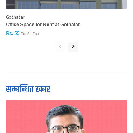
Gothatar
S
Office Space for Rent at Gothatar
H
Rs. 55
R
Per Sq.Feet
‹
›
सम्बन्धित खबर