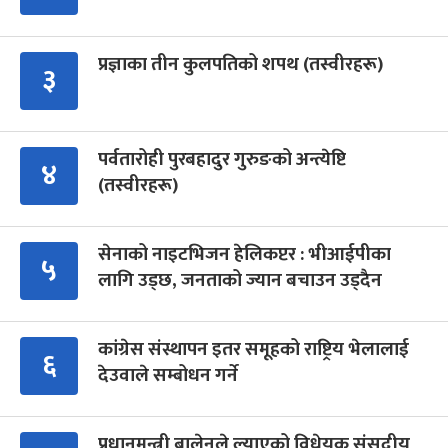
प्रज्ञाका तीन कुलपतिको शपथ (तस्वीरहरू)
३
पर्वतारोही पुरबहादुर गुरुङको अन्त्येष्टि
४
(तस्वीरहरू)
सेनाको नाइटभिजन हेलिकप्टर : भीआईपीका
५
लागि उड्छ, जनताको ज्यान बचाउन उड्दैन
कांग्रेस संस्थापन इतर समूहको राष्ट्रिय भेलालाई
६
देउवाले सम्बोधन गर्ने
प्रधानमन्त्री बालेनले ल्याएको विधेयक संसदीय