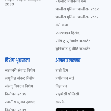
- छनोट मनोनयन फर्म
2080
चालीस मुनिका चालीस- २०८२
चालीस मुनिका चालीस- २०८१
मेरो कथा
फ्रन्टलाइन हिरोज्
प्रीति टु युनिकोड कन्भर्टर
युनिकोड टु प्रीति कन्भर्टर
विशेष शृङ्खला
अनलाइनखबर
सहकारी संकट विशेष
हाम्रो टिम
लघुवित्त संकट विशेष
प्रयोगका सर्त
संसद् विघटन विशेष
विज्ञापन
निर्वाचन २०७४
प्राइभेसी पोलिसी
स्थानीय चुनाव २०७९
सम्पर्क
निर्वाचन २०७९