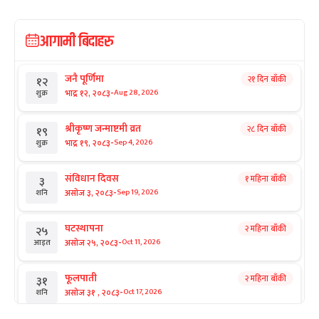
आगामी बिदाहरु
जनै पूर्णिमा
२१ दिन बाँकी
१२
-
भाद्र १२, २०८३
Aug 28, 2026
शुक्र
श्रीकृष्ण जन्माष्टमी व्रत
२८ दिन बाँकी
१९
-
भाद्र १९, २०८३
Sep 4, 2026
शुक्र
संविधान दिवस
१ महिना बाँकी
३
-
असोज ३, २०८३
Sep 19, 2026
शनि
घटस्थापना
२ महिना बाँकी
२५
-
असोज २५, २०८३
Oct 11, 2026
आइत
फूलपाती
२ महिना बाँकी
३१
-
असोज ३१ , २०८३
Oct 17, 2026
शनि