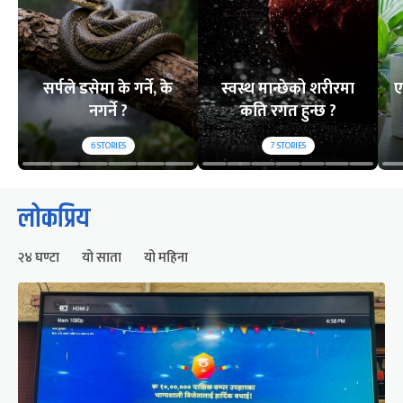
सर्पले डसेमा के गर्ने, के
स्वस्थ मान्छेको शरीरमा
ए
नगर्ने ?
कति रगत हुन्छ ?
6
STORIES
7
STORIES
लोकप्रिय
२४ घण्टा
यो साता
यो महिना