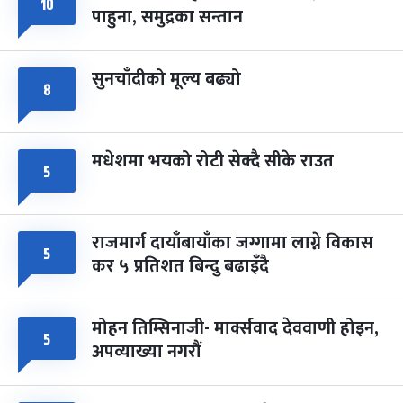
८
१०
पाहुना, समुद्रका सन्तान
-
चैत्र ८, २०८३
Mar 22, 2027
सोम
सुनचाँदीको मूल्य बढ्यो
८
मधेशमा भयको रोटी सेक्दै सीके राउत
५
राजमार्ग दायाँबायाँका जग्गामा लाग्ने विकास
५
कर ५ प्रतिशत बिन्दु बढाइँदै
मोहन तिम्सिनाजी- मार्क्सवाद देववाणी होइन,
५
अपव्याख्या नगरौं