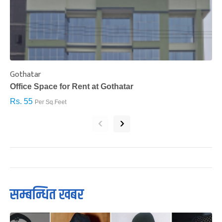
Gothatar
S
Office Space for Rent at Gothatar
H
Rs. 55
R
Per Sq.Feet
‹
›
सम्बन्धित खबर