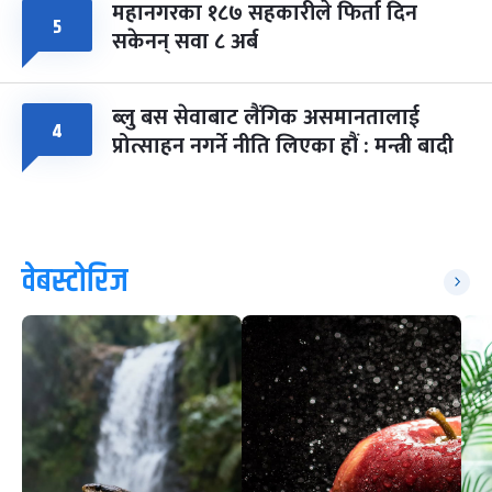
महानगरका १८७ सहकारीले फिर्ता दिन
५
सकेनन् सवा ८ अर्ब
ब्लु बस सेवाबाट लैंगिक असमानतालाई
४
प्रोत्साहन नगर्ने नीति लिएका हौं : मन्त्री बादी
वेबस्टोरिज