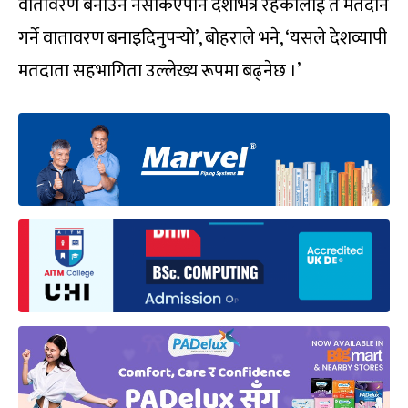
वातावरण बनाउन नसकिएपनि देशभित्रै रहेकालाई त मतदान
गर्ने वातावरण बनाइदिनुपर्‍यो’, बोहराले भने, ‘यसले देशव्यापी
मतदाता सहभागिता उल्लेख्य रूपमा बढ्नेछ ।’