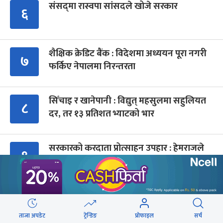
संसद्‍मा रास्वपा सांसदले खोजे सरकार
६
शैक्षिक क्रेडिट बैंक : विदेशमा अध्ययन पूरा नगरी
७
फर्किए नेपालमा निरन्तरता
सिँचाइ र खानेपानी : विद्युत् महसुलमा सहुलियत
८
दर, तर १३ प्रतिशत भ्याटको भार
सरकारको करदाता प्रोत्साहन उपहार : हेमराजले
९
जिते १० लाख
Advertisment
ताजा अपडेट
ट्रेन्डिङ
प्रोफाइल
सर्च