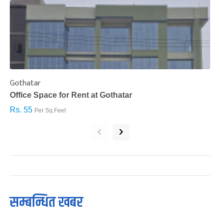
Gothatar
S
Office Space for Rent at Gothatar
H
Rs. 55
R
Per Sq.Feet
‹
›
सम्बन्धित खबर