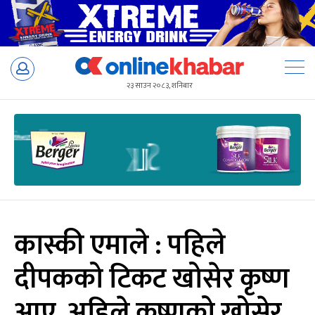
Skip
to
२३ साउन २०८३, शनिबार
content
कास्की एमाले : पहिले
दीपकको टिकट खोसेर कृष्ण
आए, अहिले कृष्णको खोसेर