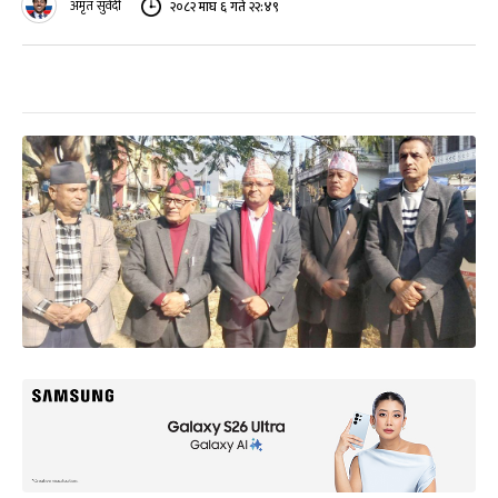
अमृत सुवेदी
२०८२ माघ ६ गते २२:४९