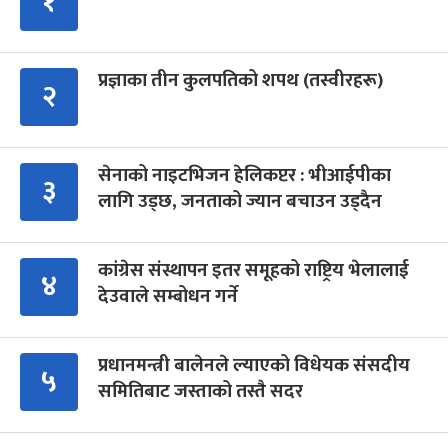
१
प्रज्ञाका तीन कुलपतिको शपथ (तस्वीरहरू)
२
सेनाको नाइटभिजन हेलिकप्टर : भीआईपीका
३
लागि उड्छ, जनताको ज्यान बचाउन उड्दैन
कांग्रेस संस्थापन इतर समूहको राष्ट्रिय भेलालाई
४
देउवाले सम्बोधन गर्ने
प्रधानमन्त्री बालेनले ल्याएको विधेयक संसदीय
५
समितिबाट जस्ताको तस्तै सदर