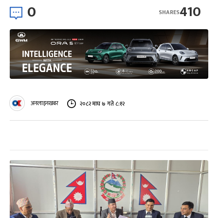
0
410
SHARES
अनलाइनखबर
२०८२ माघ ७ गते ८:१२