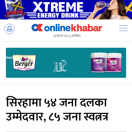
Skip
to
२३ साउन २०८३, शनिबार
content
सिरहामा ५४ जना दलका
उम्मेदवार, ८५ जना स्वत्नत्र