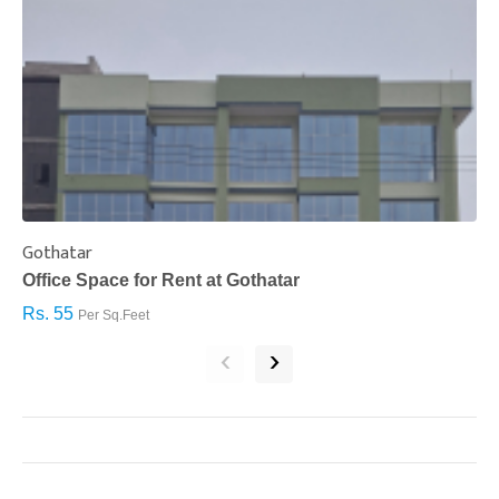
Gothatar
S
Office Space for Rent at Gothatar
H
Rs. 55
R
Per Sq.Feet
‹
›