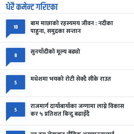
धेरै कमेन्ट गरिएका
पूर्णिमा व्रत
७ महिना बाँकी
७
-
चैत्र ७, २०८३
Mar 21, 2027
आइत
बाम माछाको रहस्यमय जीवन : नदीका
१०
फागुपूर्णिमा
७ महिना बाँकी
८
पाहुना, समुद्रका सन्तान
-
चैत्र ८, २०८३
Mar 22, 2027
सोम
सुनचाँदीको मूल्य बढ्यो
८
मधेशमा भयको रोटी सेक्दै सीके राउत
५
राजमार्ग दायाँबायाँका जग्गामा लाग्ने विकास
५
कर ५ प्रतिशत बिन्दु बढाइँदै