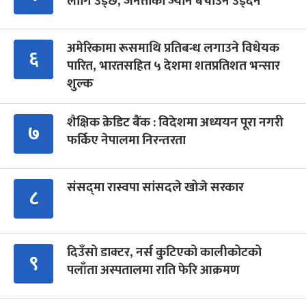
लागि उड्छ, जनताको ज्यान बचाउन उड्दैन
अमेरिकामा रूसमाथि प्रतिबन्ध लगाउने विधेयक
६
पारित, भारतसहित ५ देशमा शतप्रतिशत भन्सार
शुल्क
शैक्षिक क्रेडिट बैंक : विदेशमा अध्ययन पूरा नगरी
७
फर्किए नेपालमा निरन्तरता
संसद्‍मा रास्वपा सांसदले खोजे सरकार
८
दिउँसो डाक्टर, नर्स कुटिएको कालीकोटको
९
पलाँता अस्पतालमा राति फेरि आक्रमण