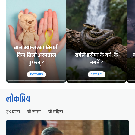
बाल क्यान्सरका बिरामी
किन ढिलो अस्पताल
सर्पले डसेमा के गर्ने, के
च
पुग्छन् ?
नगर्ने ?
10
STORIES
6
STORIES
लोकप्रिय
२४ घण्टा
यो साता
यो महिना