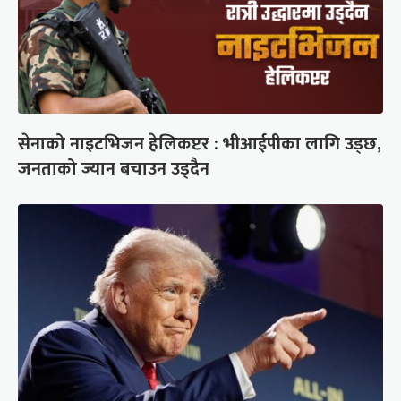
सेनाको नाइटभिजन हेलिकप्टर : भीआईपीका लागि उड्छ,
जनताको ज्यान बचाउन उड्दैन