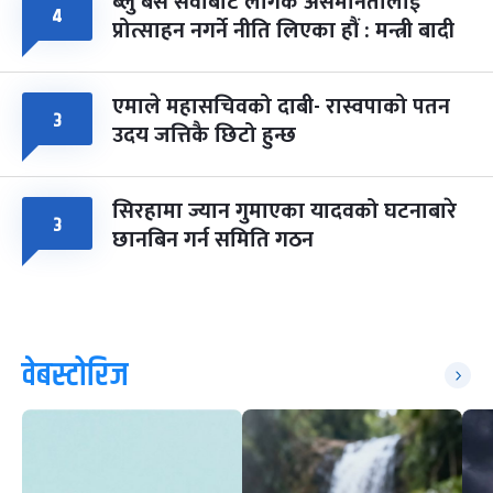
ब्लु बस सेवाबाट लैंगिक असमानतालाई
४
प्रोत्साहन नगर्ने नीति लिएका हौं : मन्त्री बादी
एमाले महासचिवको दाबी- रास्वपाको पतन
३
उदय जत्तिकै छिटो हुन्छ
सिरहामा ज्यान गुमाएका यादवको घटनाबारे
३
छानबिन गर्न समिति गठन
वेबस्टोरिज