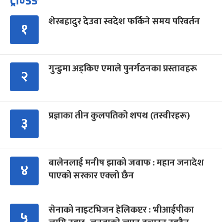
ट्रेन्डिङ
शेरबहादुर देउवा स्वदेश फर्किने समय परिवर्तन
१
गुन्डुमा अड्किए एमाले पुनर्गठनका प्रस्तावहरू
२
प्रज्ञाका तीन कुलपतिको शपथ (तस्वीरहरू)
३
बालेनलाई मनीष झाको जवाफ : महान जनादेश
४
पाएको सरकार एक्लो छैन
सेनाको नाइटभिजन हेलिकप्टर : भीआईपीका
५