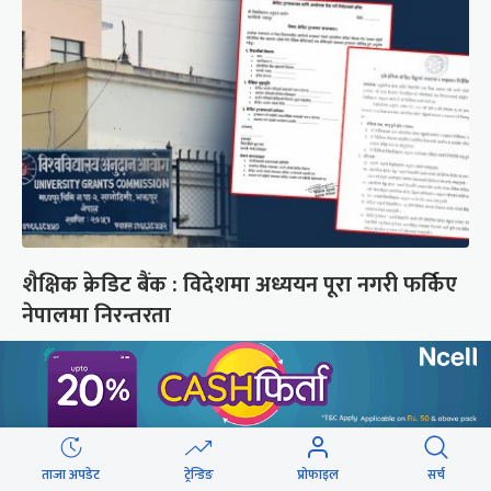
शैक्षिक क्रेडिट बैंक : विदेशमा अध्ययन पूरा नगरी फर्किए
नेपालमा निरन्तरता
छुटाउनुभयो कि ?
संसद्लाई टेर्दैनन् प्रधानमन्त्री, लाचार
छन् सभामुख
ताजा अपडेट
ट्रेन्डिङ
प्रोफाइल
सर्च