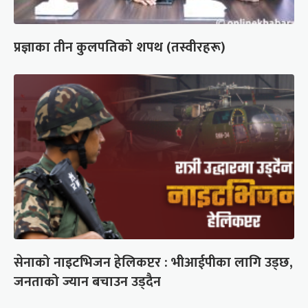
प्रज्ञाका तीन कुलपतिको शपथ (तस्वीरहरू)
सेनाको नाइटभिजन हेलिकप्टर : भीआईपीका लागि उड्छ,
जनताको ज्यान बचाउन उड्दैन