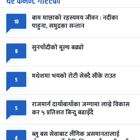
धेरै कमेन्ट गरिएका
-
चैत्र ७, २०८३
Mar 21, 2027
आइत
बाम माछाको रहस्यमय जीवन : नदीका
फागुपूर्णिमा
७ महिना बाँकी
८
१०
पाहुना, समुद्रका सन्तान
-
चैत्र ८, २०८३
Mar 22, 2027
सोम
सुनचाँदीको मूल्य बढ्यो
८
मधेशमा भयको रोटी सेक्दै सीके राउत
५
राजमार्ग दायाँबायाँका जग्गामा लाग्ने विकास
५
कर ५ प्रतिशत बिन्दु बढाइँदै
ब्लु बस सेवाबाट लैंगिक असमानतालाई
४