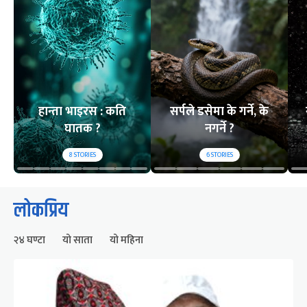
हान्ता भाइरस : कति
सर्पले डसेमा के गर्ने, के
घातक ?
नगर्ने ?
8
STORIES
6
STORIES
लोकप्रिय
२४ घण्टा
यो साता
यो महिना