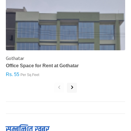
Gothatar
S
Office Space for Rent at Gothatar
H
Rs. 55
R
Per Sq.Feet
‹
›
सम्बन्धित खबर