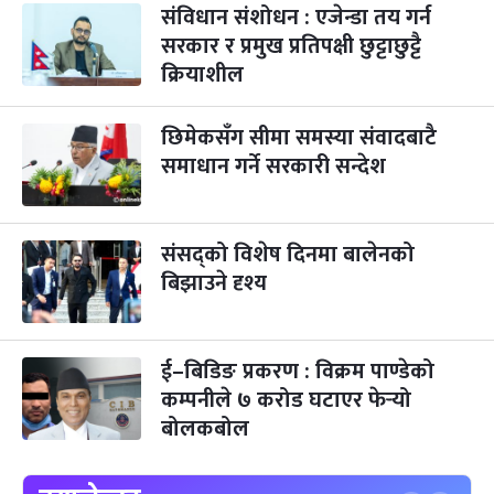
संविधान संशोधन : एजेन्डा तय गर्न
सरकार र प्रमुख प्रतिपक्षी छुट्टाछुट्टै
गोरुपुजा
३ महिना बाँकी
२४
क्रियाशील
-
कार्तिक २४, २०८३
Nov 10, 2026
मंगल
भाइटीका
छिमेकसँग सीमा समस्या संवादबाटै
३ महिना बाँकी
२५
-
कार्तिक २५, २०८३
Nov 11, 2026
बुध
समाधान गर्ने सरकारी सन्देश
छठपर्व
३ महिना बाँकी
२९
-
कार्तिक २९, २०८३
Nov 15, 2026
आइत
संसद्को विशेष दिनमा बालेनको
बिझाउने दृश्य
क्रिसमस डे
४ महिना बाँकी
१०
-
पौष १०, २०८३
Dec 25, 2026
शुक्र
तमुल्होछार
४ महिना बाँकी
१५
ई–बिडिङ प्रकरण : विक्रम पाण्डेको
-
पौष १५, २०८३
Dec 30, 2026
बुध
कम्पनीले ७ करोड घटाएर फेर्‍यो
बोलकबोल
पृथ्वी जयन्ती
५ महिना बाँकी
२७
-
पौष २७, २०८३
Jan 11, 2027
सोम