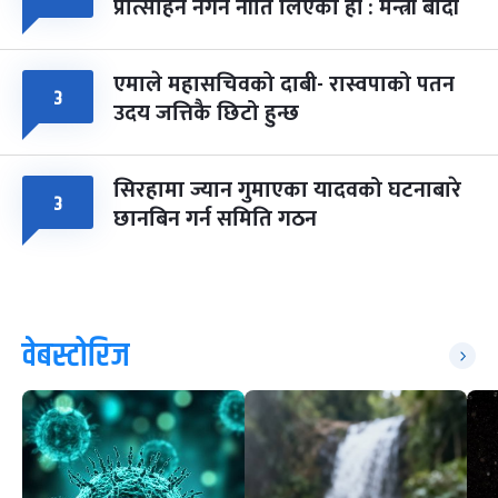
प्रोत्साहन नगर्ने नीति लिएका हौं : मन्त्री बादी
एमाले महासचिवको दाबी- रास्वपाको पतन
३
उदय जत्तिकै छिटो हुन्छ
सिरहामा ज्यान गुमाएका यादवको घटनाबारे
३
छानबिन गर्न समिति गठन
वेबस्टोरिज