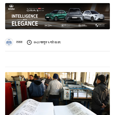
रासस
२०८२ फागुन ५ गते १२:१९