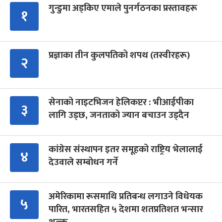
गुन्डुमा अड्किए एमाले पुनर्गठनका प्रस्तावहरू
१
प्रज्ञाका तीन कुलपतिको शपथ (तस्वीरहरू)
२
सेनाको नाइटभिजन हेलिकप्टर : भीआईपीका
३
लागि उड्छ, जनताको ज्यान बचाउन उड्दैन
कांग्रेस संस्थापन इतर समूहको राष्ट्रिय भेलालाई
४
देउवाले सम्बोधन गर्ने
अमेरिकामा रूसमाथि प्रतिबन्ध लगाउने विधेयक
५
पारित, भारतसहित ५ देशमा शतप्रतिशत भन्सार