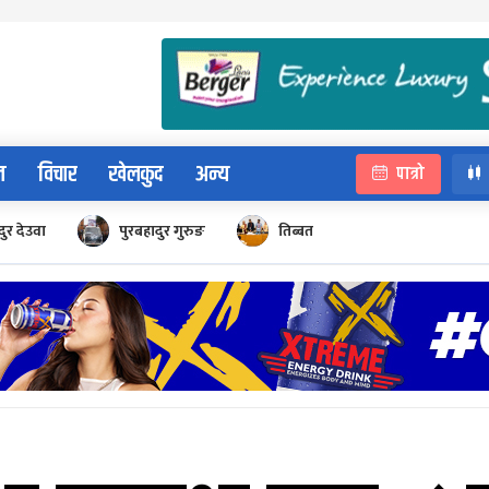
न
विचार
खेलकुद
अन्य
पात्रो
ुर देउवा
पुरबहादुर गुरुङ
तिब्बत