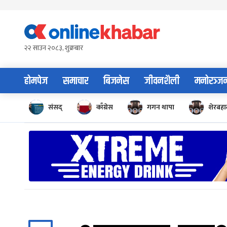
Skip
to
content
२२ साउन २०८३, शुक्रबार
होमपेज
समाचार
बिजनेस
जीवनशैली
मनोरञ्ज
संसद्
काँग्रेस
गगन थापा
शेरबहाद