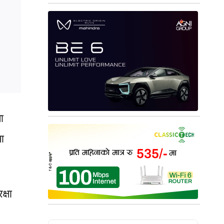
ा
ा
क्षा