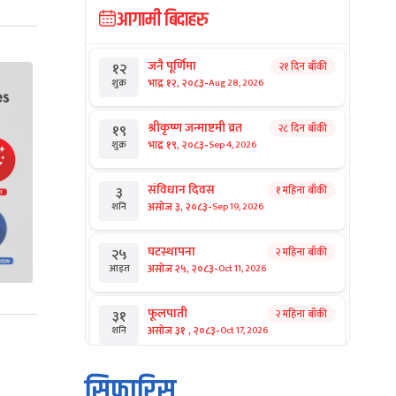
आगामी बिदाहरु
जनै पूर्णिमा
२१ दिन बाँकी
१२
-
भाद्र १२, २०८३
Aug 28, 2026
शुक्र
श्रीकृष्ण जन्माष्टमी व्रत
२८ दिन बाँकी
१९
-
भाद्र १९, २०८३
Sep 4, 2026
शुक्र
संविधान दिवस
१ महिना बाँकी
३
-
असोज ३, २०८३
Sep 19, 2026
शनि
घटस्थापना
२ महिना बाँकी
२५
-
असोज २५, २०८३
Oct 11, 2026
आइत
फूलपाती
२ महिना बाँकी
३१
-
असोज ३१ , २०८३
Oct 17, 2026
शनि
कार्तिक सङ्क्रान्ति
२ महिना बाँकी
१
सिफारिस
-
कार्तिक १, २०८३
Oct 18, 2026
आइत