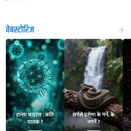
वेबस्टोरिज
हान्ता भाइरस : कति
सर्पले डसेमा के गर्ने, के
घातक ?
नगर्ने ?