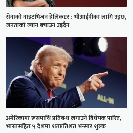
सेनाको नाइटभिजन हेलिकप्टर : भीआईपीका लागि उड्छ,
जनताको ज्यान बचाउन उड्दैन
अमेरिकामा रूसमाथि प्रतिबन्ध लगाउने विधेयक पारित,
भारतसहित ५ देशमा शतप्रतिशत भन्सार शुल्क