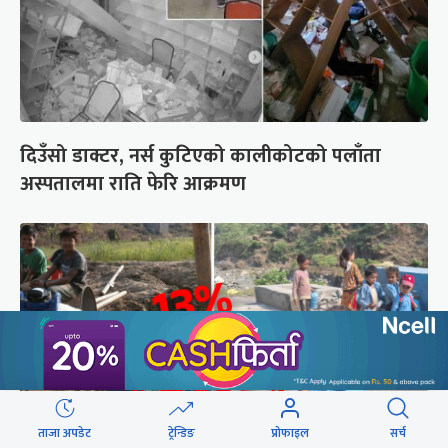
दिउँसो डाक्टर, नर्स कुटिएको कालीकोटको पलाँता
अस्पतालमा राति फेरि आक्रमण
ताजा अपडेट
ट्रेन्डिङ
प्रोफाइल
सर्च