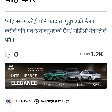
‘अहिलेसम्म कोही पनि मतदाता पुग्नुभएको छैन ।
कसैले पनि मत खसाल्नुभएको छैन,’ सीडीओ मंग्रान्तीले
भने ।
0
3.2K
SHARES
अनलाइनखबर
२०८२ फागुन २१ गते १०:३४