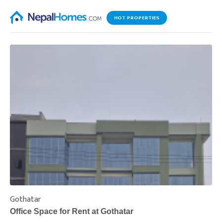
HOT PROPERTIES
Gothatar
S
Office Space for Rent at Gothatar
H