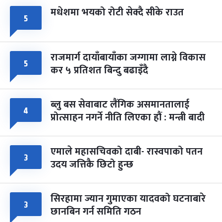
मधेशमा भयको रोटी सेक्दै सीके राउत
५
राजमार्ग दायाँबायाँका जग्गामा लाग्ने विकास
५
कर ५ प्रतिशत बिन्दु बढाइँदै
ब्लु बस सेवाबाट लैंगिक असमानतालाई
४
प्रोत्साहन नगर्ने नीति लिएका हौं : मन्त्री बादी
एमाले महासचिवको दाबी- रास्वपाको पतन
३
उदय जत्तिकै छिटो हुन्छ
सिरहामा ज्यान गुमाएका यादवको घटनाबारे
३
छानबिन गर्न समिति गठन