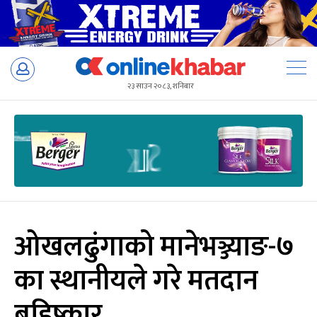
Skip
to
२३ साउन २०८३, शनिबार
content
ओखलढुंगाको मानेभञ्ज्याङ-७
का स्थानीयले गरे मतदान
बहिष्कार