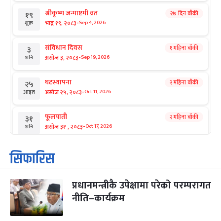
श्रीकृष्ण जन्माष्टमी व्रत
२७ दिन बाँकी
१९
-
भाद्र १९, २०८३
Sep 4, 2026
शुक्र
संविधान दिवस
१ महिना बाँकी
३
-
असोज ३, २०८३
Sep 19, 2026
शनि
घटस्थापना
२ महिना बाँकी
२५
-
असोज २५, २०८३
Oct 11, 2026
आइत
फूलपाती
२ महिना बाँकी
३१
-
असोज ३१ , २०८३
Oct 17, 2026
शनि
कार्तिक सङ्क्रान्ति
२ महिना बाँकी
१
सिफारिस
-
कार्तिक १, २०८३
Oct 18, 2026
आइत
प्रधानमन्त्रीकै उपेक्षामा परेको परम्परागत
महानवमी
२ महिना बाँकी
३
-
नीति–कार्यक्रम
कार्तिक ३, २०८३
Oct 20, 2026
मंगल
विजयादशमी
२ महिना बाँकी