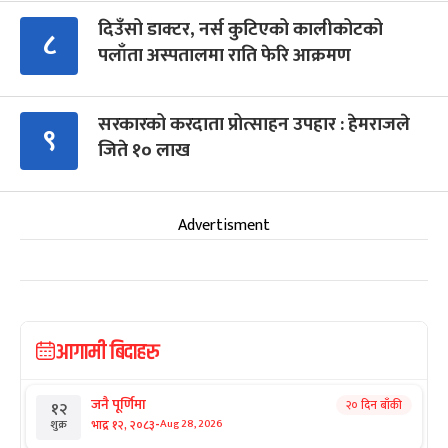
दिउँसो डाक्टर, नर्स कुटिएको कालीकोटको
८
पलाँता अस्पतालमा राति फेरि आक्रमण
सरकारको करदाता प्रोत्साहन उपहार : हेमराजले
९
जिते १० लाख
Advertisment
आगामी बिदाहरु
जनै पूर्णिमा
२० दिन बाँकी
१२
-
भाद्र १२, २०८३
Aug 28, 2026
शुक्र