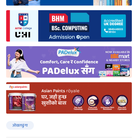
ओखलढुंगा