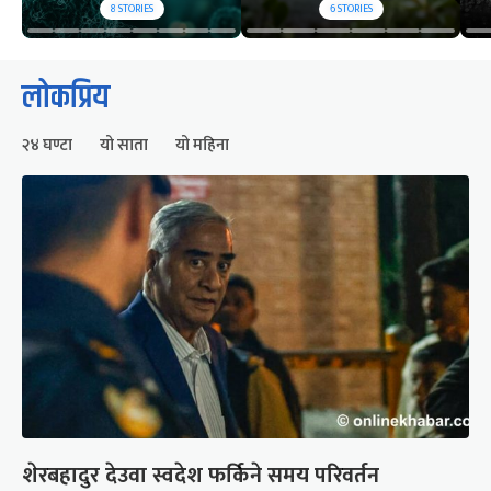
8
STORIES
6
STORIES
लोकप्रिय
२४ घण्टा
यो साता
यो महिना
शेरबहादुर देउवा स्वदेश फर्किने समय परिवर्तन