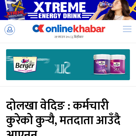
Skip
to
२१ साउन २०८३, बिहीबार
content
दोलखा वेदिङ : कर्मचारी
कुरेको कुर्‍यै, मतदाता आउँदै
आएनन्