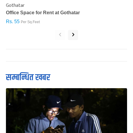
Gothatar
S
Office Space for Rent at Gothatar
H
Rs. 55
R
Per Sq.Feet
‹
›
सम्बन्धित खबर