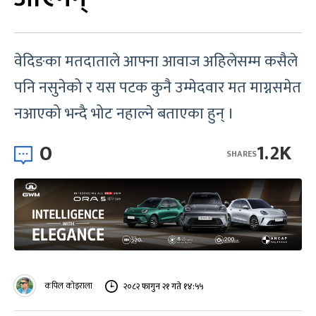
वेदिङका मतदाताले आफ्ना आवाज अहिलेसम्म कसैले
पनि नसुनेको र यस पटक कुनै उम्मेदवार मत माग्नसमेत
नआएको भन्दै भोट नहाल्ने बताएका हुन् ।
0
1.2K
SHARES
कपिल कोइराला
२०८२ फागुन २१ गते १४:५५