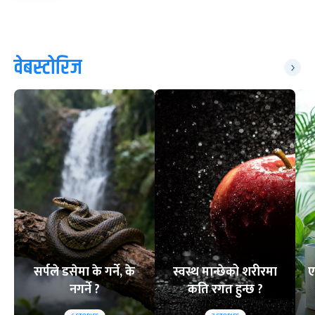
वेबस्टोरिज
सर्पले डसेमा के गर्ने, के
स्वस्थ मान्छेको शरीरमा
ए
नगर्ने ?
कति रगत हुन्छ ?