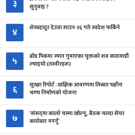
३
सुनुवाइ ?
शेरबहादुर देउवा साउन २६ गते स्वदेश फर्किने
४
ब्रोड पिकमा ज्यान गुमाएका युक्तको शव काठमाडौं
५
ल्याइयो (तस्वीरहरू)
सुरक्षा रिपोर्ट : प्राज्ञिक आवरणमा तिब्बत पक्षीय
६
भाष्य निर्माणको योजना
‘संसद्‍मा कालो चस्मा खोल्नू, बैठक चल्दा सेयर
७
कारोबार नगर्नू’