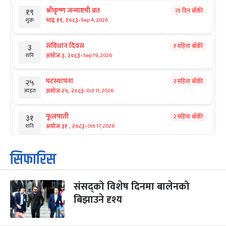
श्रीकृष्ण जन्माष्टमी व्रत
२९ दिन बाँकी
१९
-
भाद्र १९, २०८३
Sep 4, 2026
शुक्र
संविधान दिवस
१ महिना बाँकी
३
-
असोज ३, २०८३
Sep 19, 2026
शनि
घटस्थापना
२ महिना बाँकी
२५
-
असोज २५, २०८३
Oct 11, 2026
आइत
फूलपाती
२ महिना बाँकी
३१
-
असोज ३१ , २०८३
Oct 17, 2026
शनि
कार्तिक सङ्क्रान्ति
२ महिना बाँकी
१
सिफारिस
-
कार्तिक १, २०८३
Oct 18, 2026
आइत
संसद्को विशेष दिनमा बालेनको
महानवमी
२ महिना बाँकी
३
-
बिझाउने दृश्य
कार्तिक ३, २०८३
Oct 20, 2026
मंगल
विजयादशमी
२ महिना बाँकी
४