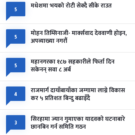
मधेशमा भयको रोटी सेक्दै सीके राउत
५
मोहन तिम्सिनाजी- मार्क्सवाद देववाणी होइन,
५
अपव्याख्या नगरौं
महानगरका १८७ सहकारीले फिर्ता दिन
५
सकेनन् सवा ८ अर्ब
राजमार्ग दायाँबायाँका जग्गामा लाग्ने विकास
४
कर ५ प्रतिशत बिन्दु बढाइँदै
सिरहामा ज्यान गुमाएका यादवको घटनाबारे
३
छानबिन गर्न समिति गठन