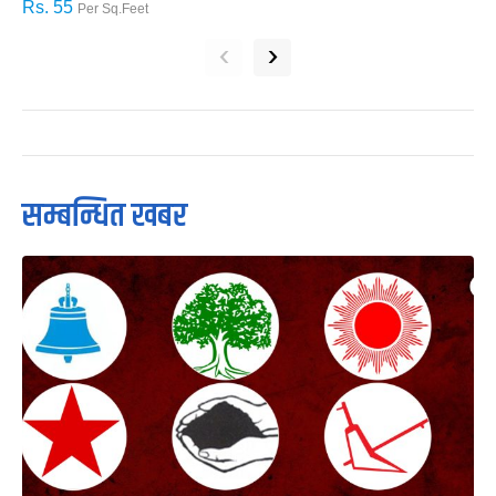
Rs. 55
R
Per Sq.Feet
‹
›
सम्बन्धित खबर