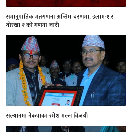
समानुपातिक मतगणना अन्तिम चरणमा, इलाम-१ र
गोरखा-१ को गणना जारी
सल्यानमा नेकपाका रमेश मल्ल विजयी