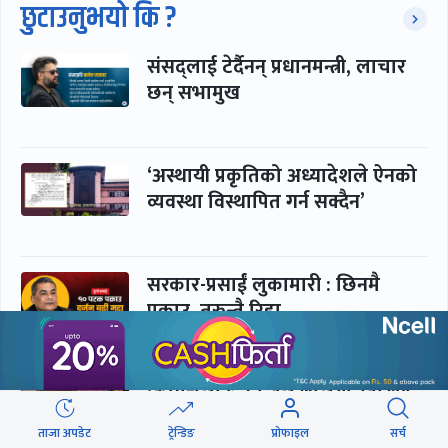
छुटाउनुभयो कि ?
संसद्लाई टेर्दैनन् प्रधानमन्त्री, लाचार
छन् सभामुख
‘अस्थायी प्रकृतिको अध्यादेशले ऐनको
व्यवस्था विस्थापित गर्न सक्दैन’
सरकार-प्रसाईं लुकामारी : छिनमै
पक्राउ, तुरुन्तै रिहा
‘कामचलाउ’ नेतृत्वले थलियो स्वास्थ्य
क्षेत्र
ताजा अपडेट
ट्रेन्डिङ
प्रोफाइल
सर्च