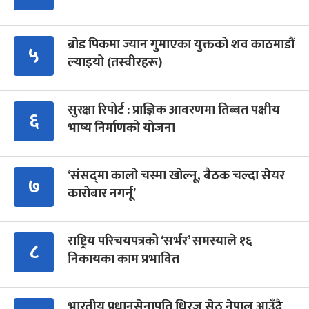
ब्रोड पिकमा ज्यान गुमाएका युक्तको शव काठमाडौं
५
ल्याइयो (तस्वीरहरू)
सुरक्षा रिपोर्ट : प्राज्ञिक आवरणमा तिब्बत पक्षीय
६
भाष्य निर्माणको योजना
‘संसद्‍मा कालो चस्मा खोल्नू, बैठक चल्दा सेयर
७
कारोबार नगर्नू’
राष्ट्रिय परिचयपत्रको ‘सर्भर’ समस्याले १६
८
निकायका काम प्रभावित
भारतीय प्रधानसेनापति धिरज सेठ नेपाल आउँदै