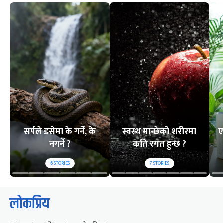
सर्पले डसेमा के गर्ने, के
स्वस्थ मान्छेको शरीरमा
ए
नगर्ने ?
कति रगत हुन्छ ?
6
STORIES
7
STORIES
लोकप्रिय