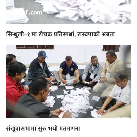
सिन्धुली–१ मा रोचक प्रतिस्पर्धा, रास्वपाको अग्रता
संखुवासभामा सुरु भयो मतगणना