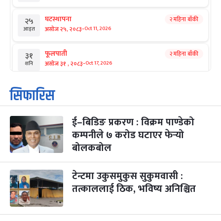
घटस्थापना
२ महिना बाँकी
२५
-
असोज २५, २०८३
Oct 11, 2026
आइत
फूलपाती
२ महिना बाँकी
३१
-
असोज ३१ , २०८३
Oct 17, 2026
शनि
कार्तिक सङ्क्रान्ति
२ महिना बाँकी
१
सिफारिस
-
कार्तिक १, २०८३
Oct 18, 2026
आइत
ई–बिडिङ प्रकरण : विक्रम पाण्डेको
महानवमी
२ महिना बाँकी
३
-
कम्पनीले ७ करोड घटाएर फेर्‍यो
कार्तिक ३, २०८३
Oct 20, 2026
मंगल
बोलकबोल
विजयादशमी
२ महिना बाँकी
४
-
कार्तिक ४, २०८३
Oct 21, 2026
बुध
टेन्टमा उकुसमुकुस सुकुमवासी :
तत्काललाई ठिक, भविष्य अनिश्चित
पापा‌ङ्कुशा एकादशी व्रत
२ महिना बाँकी
५
-
कार्तिक ५, २०८३
Oct 22, 2026
बिहि