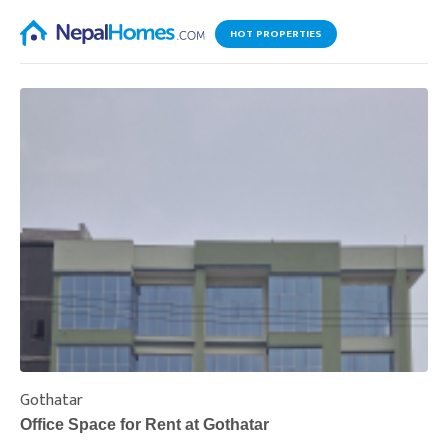
HOT PROPERTIES
Gothatar
S
Office Space for Rent at Gothatar
H