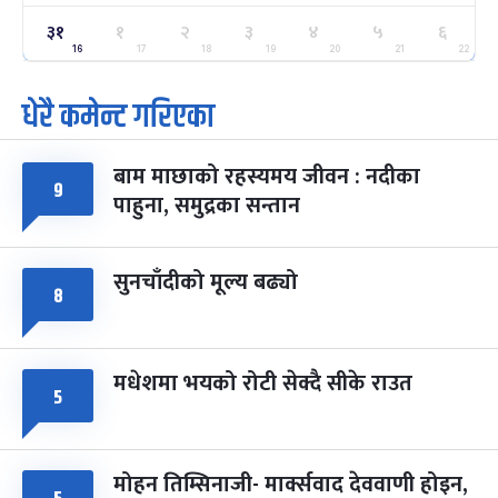
ग्याल्पो ल्होसार
७ महिना बाँकी
२५
३१
१
२
३
४
५
६
-
फाल्गुन २५, २०८३
Mar 9, 2027
मंगल
16
17
18
19
20
21
22
धेरै कमेन्ट गरिएका
पूर्णिमा व्रत
७ महिना बाँकी
७
-
चैत्र ७, २०८३
Mar 21, 2027
आइत
बाम माछाको रहस्यमय जीवन : नदीका
फागुपूर्णिमा
७ महिना बाँकी
८
९
पाहुना, समुद्रका सन्तान
-
चैत्र ८, २०८३
Mar 22, 2027
सोम
सुनचाँदीको मूल्य बढ्यो
८
मधेशमा भयको रोटी सेक्दै सीके राउत
५
मोहन तिम्सिनाजी- मार्क्सवाद देववाणी होइन,