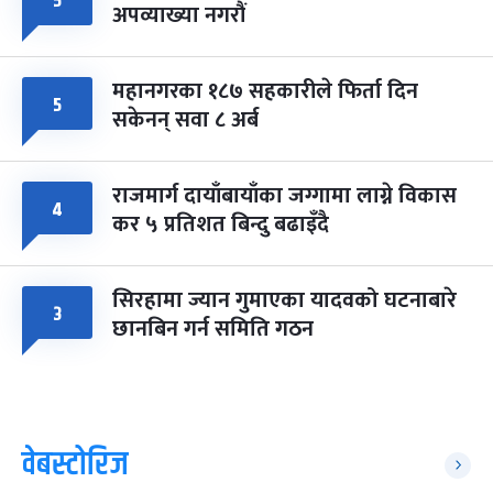
५
अपव्याख्या नगरौं
महानगरका १८७ सहकारीले फिर्ता दिन
५
सकेनन् सवा ८ अर्ब
राजमार्ग दायाँबायाँका जग्गामा लाग्ने विकास
४
कर ५ प्रतिशत बिन्दु बढाइँदै
सिरहामा ज्यान गुमाएका यादवको घटनाबारे
३
छानबिन गर्न समिति गठन
वेबस्टोरिज