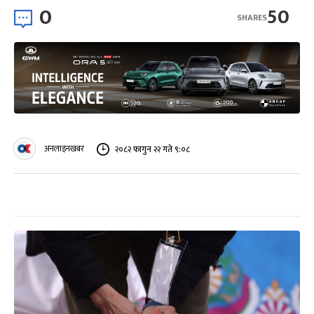
0
50
SHARES
अनलाइनखबर
२०८२ फागुन २२ गते ९:०८