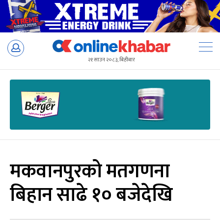
Skip
to
२१ साउन २०८३, बिहीबार
content
मकवानपुरको मतगणना
बिहान साढे १० बजेदेखि