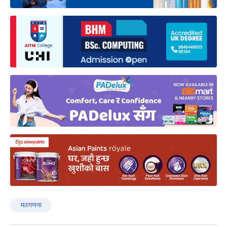
मतगणना