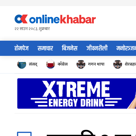
Skip
to
content
२२ साउन २०८३, शुक्रबार
होमपेज
समाचार
बिजनेस
जीवनशैली
मनोरञ्ज
संसद्
काँग्रेस
गगन थापा
शेरबहाद