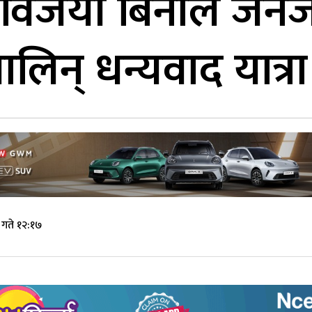
ा विजयी बिनाले जे
ालिन् धन्यवाद यात्रा
गते १२:१७