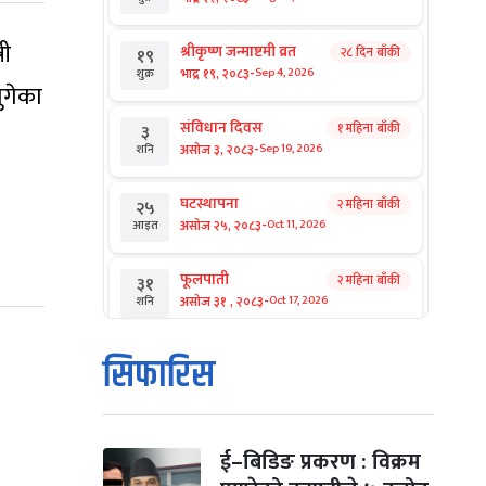
री
श्रीकृष्ण जन्माष्टमी व्रत
२८ दिन बाँकी
१९
-
भाद्र १९, २०८३
Sep 4, 2026
शुक्र
ुगेका
संविधान दिवस
१ महिना बाँकी
३
-
असोज ३, २०८३
Sep 19, 2026
शनि
घटस्थापना
२ महिना बाँकी
२५
-
असोज २५, २०८३
Oct 11, 2026
आइत
फूलपाती
२ महिना बाँकी
३१
-
असोज ३१ , २०८३
Oct 17, 2026
शनि
कार्तिक सङ्क्रान्ति
२ महिना बाँकी
१
सिफारिस
-
कार्तिक १, २०८३
Oct 18, 2026
आइत
महानवमी
२ महिना बाँकी
३
-
कार्तिक ३, २०८३
Oct 20, 2026
मंगल
ई–बिडिङ प्रकरण : विक्रम