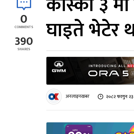
कास्की ३ म
0
घाइते भेटेर थ
COMMENTS
390
SHARES
अनलाइनखबर
२०८२ फागुन २३ 