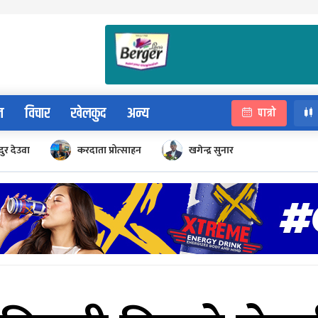
न
विचार
खेलकुद
अन्य
पात्रो
ुर देउवा
करदाता प्रोत्साहन
खगेन्द्र सुनार