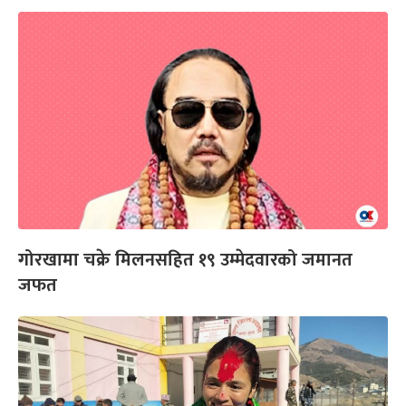
गोरखामा चक्रे मिलनसहित १९ उम्मेदवारको जमानत
जफत