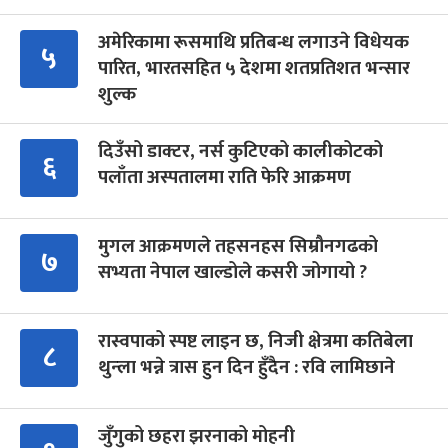
अमेरिकामा रूसमाथि प्रतिबन्ध लगाउने विधेयक
५
पारित, भारतसहित ५ देशमा शतप्रतिशत भन्सार
शुल्क
दिउँसो डाक्टर, नर्स कुटिएको कालीकोटको
६
पलाँता अस्पतालमा राति फेरि आक्रमण
मुगल आक्रमणले तहसनहस सिम्रौनगढको
७
सभ्यता नेपाल खाल्डोले कसरी जोगायो ?
रास्वपाको स्पष्ट लाइन छ, निजी क्षेत्रमा कतिबेला
८
थुन्ला भन्ने त्रास हुन दिन हुँदैन : रवि लामिछाने
जुँगुको छहरा झरनाको मोहनी