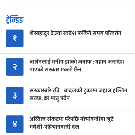
ट्रेन्डिङ
शेरबहादुर देउवा स्वदेश फर्किने समय परिवर्तन
१
बालेनलाई मनीष झाको जवाफ : महान जनादेश
२
पाएको सरकार एक्लो छैन
सरकारबारे रवि– बादलको टुक्रामा जहाज हल्लिन
३
सक्छ, डर मान्नु पर्दैन
अस्तित्व संकटमा परेपछि मोर्चाबन्दीमा जुटे
४
मधेशी-पहिचानवादी दल