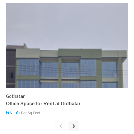
Gothatar
S
Office Space for Rent at Gothatar
H
Rs. 55
R
Per Sq.Feet
‹
›