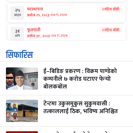
घटस्थापना
२ महिना बाँकी
२५
-
असोज २५, २०८३
Oct 11, 2026
आइत
फूलपाती
२ महिना बाँकी
३१
-
असोज ३१ , २०८३
Oct 17, 2026
शनि
कार्तिक सङ्क्रान्ति
२ महिना बाँकी
१
सिफारिस
-
कार्तिक १, २०८३
Oct 18, 2026
आइत
ई–बिडिङ प्रकरण : विक्रम पाण्डेको
महानवमी
२ महिना बाँकी
३
-
कम्पनीले ७ करोड घटाएर फेर्‍यो
कार्तिक ३, २०८३
Oct 20, 2026
मंगल
बोलकबोल
विजयादशमी
२ महिना बाँकी
४
-
कार्तिक ४, २०८३
Oct 21, 2026
बुध
टेन्टमा उकुसमुकुस सुकुमवासी :
तत्काललाई ठिक, भविष्य अनिश्चित
पापा‌ङ्कुशा एकादशी व्रत
२ महिना बाँकी
५
-
कार्तिक ५, २०८३
Oct 22, 2026
बिहि