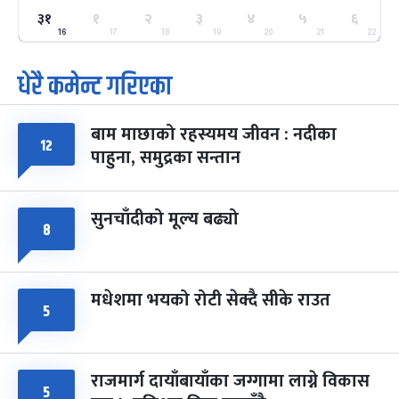
ग्याल्पो ल्होसार
७ महिना बाँकी
२५
३१
१
२
३
४
५
६
-
फाल्गुन २५, २०८३
Mar 9, 2027
मंगल
16
17
18
19
20
21
22
धेरै कमेन्ट गरिएका
पूर्णिमा व्रत
७ महिना बाँकी
७
-
चैत्र ७, २०८३
Mar 21, 2027
आइत
बाम माछाको रहस्यमय जीवन : नदीका
फागुपूर्णिमा
७ महिना बाँकी
८
१२
पाहुना, समुद्रका सन्तान
-
चैत्र ८, २०८३
Mar 22, 2027
सोम
सुनचाँदीको मूल्य बढ्यो
८
मधेशमा भयको रोटी सेक्दै सीके राउत
५
राजमार्ग दायाँबायाँका जग्गामा लाग्ने विकास
५