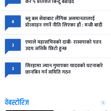
कर ५ प्रतिशत बिन्दु बढाइँदै
ब्लु बस सेवाबाट लैंगिक असमानतालाई
४
प्रोत्साहन नगर्ने नीति लिएका हौं : मन्त्री बादी
एमाले महासचिवको दाबी- रास्वपाको पतन
३
उदय जत्तिकै छिटो हुन्छ
सिरहामा ज्यान गुमाएका यादवको घटनाबारे
३
छानबिन गर्न समिति गठन
वेबस्टोरिज