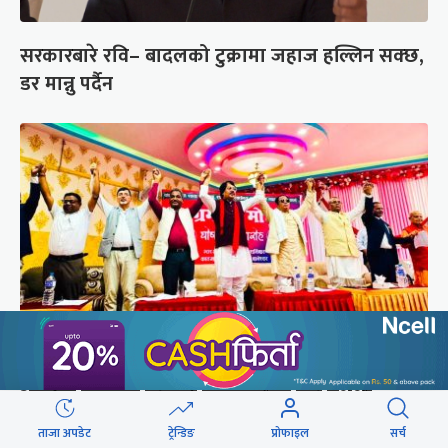
सरकारबारे रवि– बादलको टुक्रामा जहाज हल्लिन सक्छ,
डर मान्नु पर्दैन
अस्तित्व संकटमा परेपछि मोर्चाबन्दीमा जुटे मधेशी-
पहिचानवादी दल
ताजा अपडेट
ट्रेन्डिङ
प्रोफाइल
सर्च