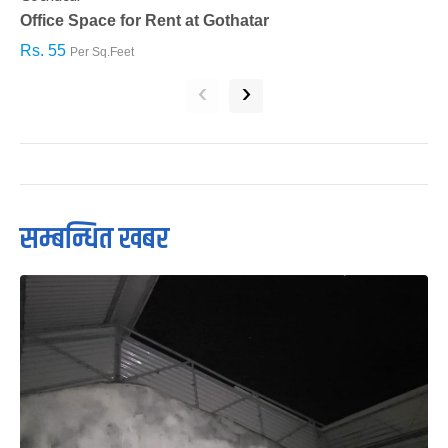
Office Space for Rent at Gothatar
H
Rs. 55
R
Per Sq.Feet
‹
›
सम्बन्धित खबर