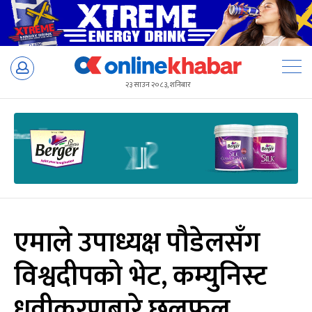
Skip
to
२३ साउन २०८३, शनिबार
content
एमाले उपाध्यक्ष पौडेलसँग
विश्वदीपको भेट, कम्युनिस्ट
ध्रुवीकरणबारे छलफल