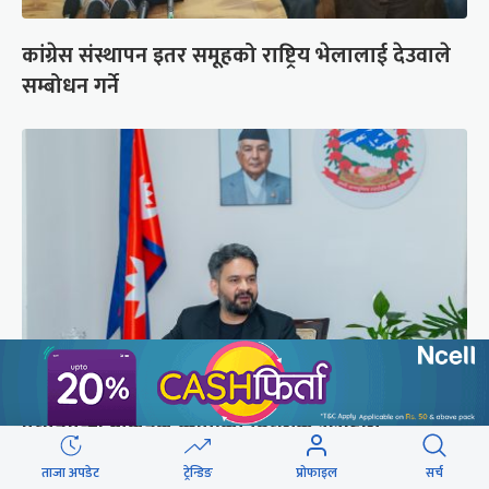
कांग्रेस संस्थापन इतर समूहको राष्ट्रिय भेलालाई देउवाले
सम्बोधन गर्ने
प्रधानमन्त्री बालेनले ल्याएको विधेयक संसदीय
समितिबाट जस्ताको तस्तै सदर
ताजा अपडेट
ट्रेन्डिङ
प्रोफाइल
सर्च