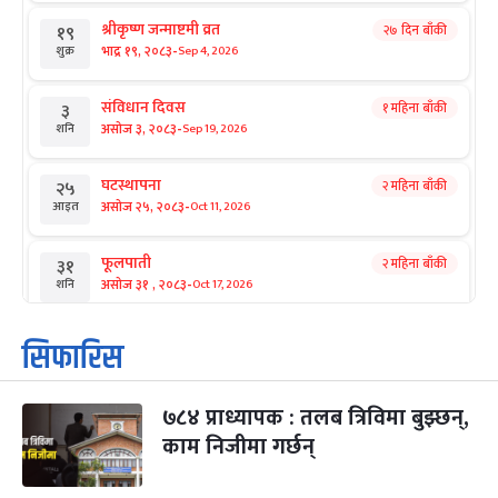
श्रीकृष्ण जन्माष्टमी व्रत
२७ दिन बाँकी
१९
-
भाद्र १९, २०८३
Sep 4, 2026
शुक्र
संविधान दिवस
१ महिना बाँकी
३
-
असोज ३, २०८३
Sep 19, 2026
शनि
घटस्थापना
२ महिना बाँकी
२५
-
असोज २५, २०८३
Oct 11, 2026
आइत
फूलपाती
२ महिना बाँकी
३१
-
असोज ३१ , २०८३
Oct 17, 2026
शनि
कार्तिक सङ्क्रान्ति
२ महिना बाँकी
१
सिफारिस
-
कार्तिक १, २०८३
Oct 18, 2026
आइत
७८४ प्राध्यापक : तलब त्रिविमा बुझ्छन्,
महानवमी
२ महिना बाँकी
३
-
काम निजीमा गर्छन्
कार्तिक ३, २०८३
Oct 20, 2026
मंगल
विजयादशमी
२ महिना बाँकी