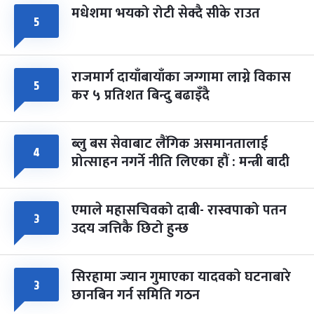
मधेशमा भयको रोटी सेक्दै सीके राउत
५
राजमार्ग दायाँबायाँका जग्गामा लाग्ने विकास
५
कर ५ प्रतिशत बिन्दु बढाइँदै
ब्लु बस सेवाबाट लैंगिक असमानतालाई
४
प्रोत्साहन नगर्ने नीति लिएका हौं : मन्त्री बादी
एमाले महासचिवको दाबी- रास्वपाको पतन
३
उदय जत्तिकै छिटो हुन्छ
सिरहामा ज्यान गुमाएका यादवको घटनाबारे
३
छानबिन गर्न समिति गठन