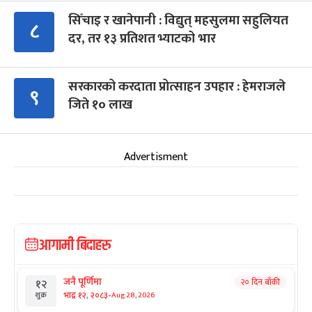
सिँचाइ र खानेपानी : विद्युत् महसुलमा सहुलियत
८
दर, तर १३ प्रतिशत भ्याटको भार
सरकारको करदाता प्रोत्साहन उपहार : हेमराजले
९
जिते १० लाख
Advertisment
आगामी बिदाहरु
जनै पूर्णिमा
२० दिन बाँकी
१२
-
भाद्र १२, २०८३
Aug 28, 2026
शुक्र