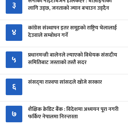
सेनाको नाइटभिजन हेलिकप्टर : भीआईपीका
३
लागि उड्छ, जनताको ज्यान बचाउन उड्दैन
कांग्रेस संस्थापन इतर समूहको राष्ट्रिय भेलालाई
४
देउवाले सम्बोधन गर्ने
प्रधानमन्त्री बालेनले ल्याएको विधेयक संसदीय
५
समितिबाट जस्ताको तस्तै सदर
संसद्‍मा रास्वपा सांसदले खोजे सरकार
६
शैक्षिक क्रेडिट बैंक : विदेशमा अध्ययन पूरा नगरी
७
फर्किए नेपालमा निरन्तरता