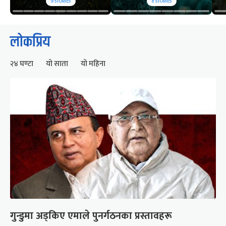
9
STORIES
8
STORIES
लोकप्रिय
२४ घण्टा
यो साता
यो महिना
गुन्डुमा अड्किए एमाले पुनर्गठनका प्रस्तावहरू