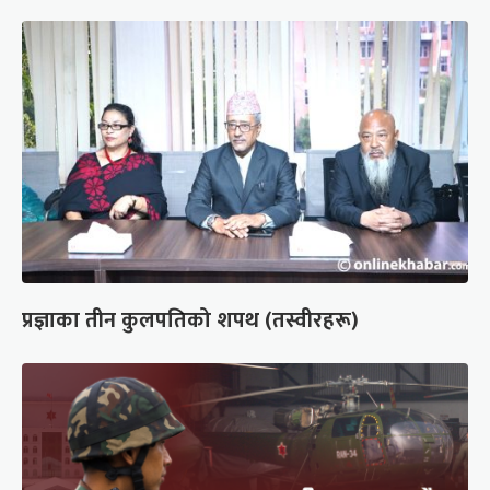
प्रज्ञाका तीन कुलपतिको शपथ (तस्वीरहरू)