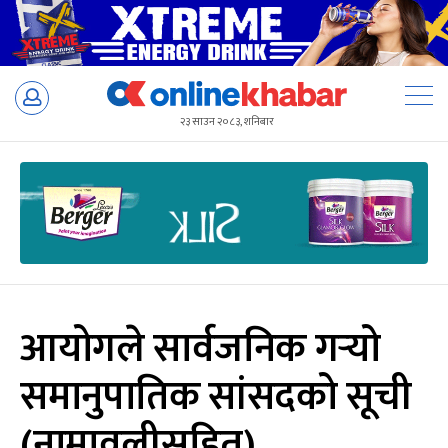
Skip
to
२३ साउन २०८३, शनिबार
content
आयोगले सार्वजनिक गर्‍यो
समानुपातिक सांसदको सूची
(नामावलीसहित)