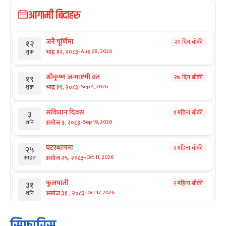
आगामी बिदाहरु
जनै पूर्णिमा
२० दिन बाँकी
१२
-
भाद्र १२, २०८३
Aug 28, 2026
शुक्र
श्रीकृष्ण जन्माष्टमी व्रत
२७ दिन बाँकी
१९
-
भाद्र १९, २०८३
Sep 4, 2026
शुक्र
संविधान दिवस
१ महिना बाँकी
३
-
असोज ३, २०८३
Sep 19, 2026
शनि
घटस्थापना
२ महिना बाँकी
२५
-
असोज २५, २०८३
Oct 11, 2026
आइत
फूलपाती
२ महिना बाँकी
३१
-
असोज ३१ , २०८३
Oct 17, 2026
शनि
कार्तिक सङ्क्रान्ति
२ महिना बाँकी
१