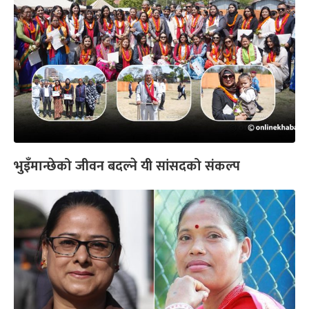
भुइँमान्छेको जीवन बदल्ने यी सांसदको संकल्प