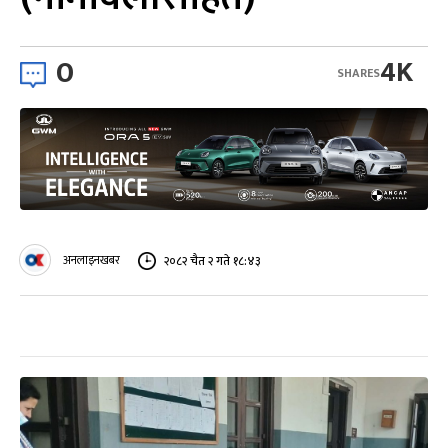
0
4K
SHARES
अनलाइनखबर
२०८२ चैत २ गते १८:४३