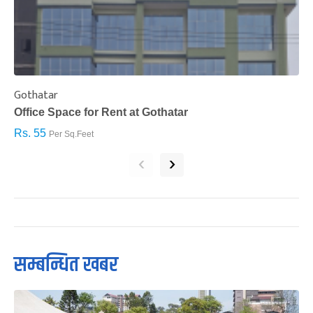
Gothatar
S
Office Space for Rent at Gothatar
H
Rs. 55
R
Per Sq.Feet
‹
›
सम्बन्धित खबर