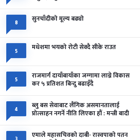
सुनचाँदीको मूल्य बढ्यो
८
मधेशमा भयको रोटी सेक्दै सीके राउत
५
राजमार्ग दायाँबायाँका जग्गामा लाग्ने विकास
५
कर ५ प्रतिशत बिन्दु बढाइँदै
ब्लु बस सेवाबाट लैंगिक असमानतालाई
४
प्रोत्साहन नगर्ने नीति लिएका हौं : मन्त्री बादी
एमाले महासचिवको दाबी- रास्वपाको पतन
३