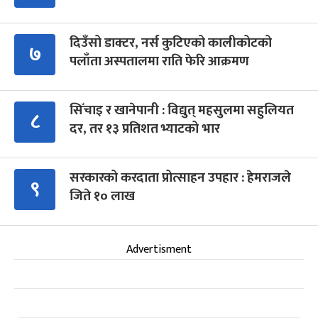
दिउँसो डाक्टर, नर्स कुटिएको कालीकोटको
७
पलाँता अस्पतालमा राति फेरि आक्रमण
सिँचाइ र खानेपानी : विद्युत् महसुलमा सहुलियत
८
दर, तर १३ प्रतिशत भ्याटको भार
सरकारको करदाता प्रोत्साहन उपहार : हेमराजले
९
जिते १० लाख
Advertisment