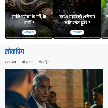
सर्पले डसेमा के गर्ने, के
स्वस्थ मान्छेको शरीरमा
ए
नगर्ने ?
कति रगत हुन्छ ?
6
STORIES
7
STORIES
लोकप्रिय
२४ घण्टा
यो साता
यो महिना