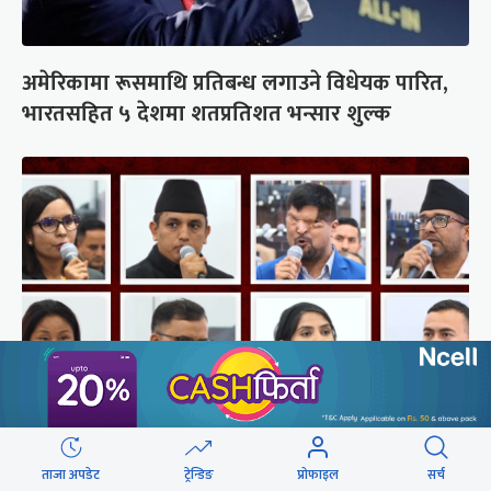
अमेरिकामा रूसमाथि प्रतिबन्ध लगाउने विधेयक पारित,
भारतसहित ५ देशमा शतप्रतिशत भन्सार शुल्क
संसद्‍मा रास्वपा सांसदले खोजे सरकार
ताजा अपडेट
ट्रेन्डिङ
प्रोफाइल
सर्च