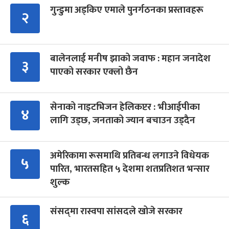
गुन्डुमा अड्किए एमाले पुनर्गठनका प्रस्तावहरू
२
बालेनलाई मनीष झाको जवाफ : महान जनादेश
३
पाएको सरकार एक्लो छैन
सेनाको नाइटभिजन हेलिकप्टर : भीआईपीका
४
लागि उड्छ, जनताको ज्यान बचाउन उड्दैन
अमेरिकामा रूसमाथि प्रतिबन्ध लगाउने विधेयक
५
पारित, भारतसहित ५ देशमा शतप्रतिशत भन्सार
शुल्क
संसद्‍मा रास्वपा सांसदले खोजे सरकार
६