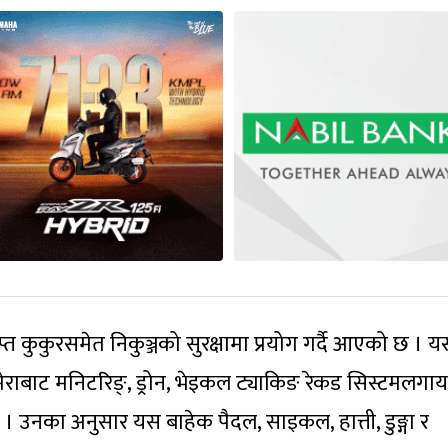
्त कुकुरसमेत निकुञ्जको सुरक्षामा प्रयोग गर्दै आएको छ । यस्
ेराबाट मनिटरिङ्, ड्रोन, भेइकल ट्याकिङ रेकड सिस्टमलग
छ । उनका अनुसार यस बाहेक पैदल, साइकल, हात्ती, डुङ्गा र