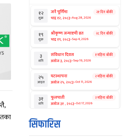
जनै पूर्णिमा
२१ दिन बाँकी
१२
-
भाद्र १२, २०८३
Aug 28, 2026
शुक्र
श्रीकृष्ण जन्माष्टमी व्रत
२८ दिन बाँकी
१९
-
भाद्र १९, २०८३
Sep 4, 2026
शुक्र
संविधान दिवस
१ महिना बाँकी
३
-
असोज ३, २०८३
Sep 19, 2026
शनि
घटस्थापना
२ महिना बाँकी
२५
-
असोज २५, २०८३
Oct 11, 2026
आइत
फूलपाती
२ महिना बाँकी
३१
तै,
-
असोज ३१ , २०८३
Oct 17, 2026
शनि
ायतका
कार्तिक सङ्क्रान्ति
२ महिना बाँकी
१
सिफारिस
-
कार्तिक १, २०८३
Oct 18, 2026
आइत