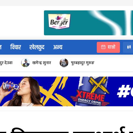
न
विचार
खेलकुद
अन्य
पात्रो
ुर देउवा
खगेन्द्र सुनार
पुरबहादुर गुरुङ