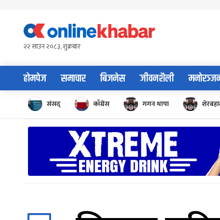
Skip
to
content
२२ साउन २०८३, शुक्रबार
होमपेज
समाचार
बिजनेस
जीवनशैली
मनोरञ्ज
संसद्
काँग्रेस
गगन थापा
शेरबहाद