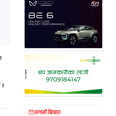
त
 र
आगामी बिदाहरु