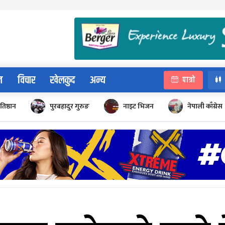
न
विचार
खेलकुद
अन्य
पात्रो
रतिष्ठान
पुरबहादुर गुरुङ
नाइट भिजन
नेपाली काँग्रेस