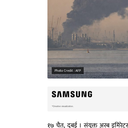
Photo Credit : AFP
१७ चैत, दुबई । संयुक्त अरब इमिरे