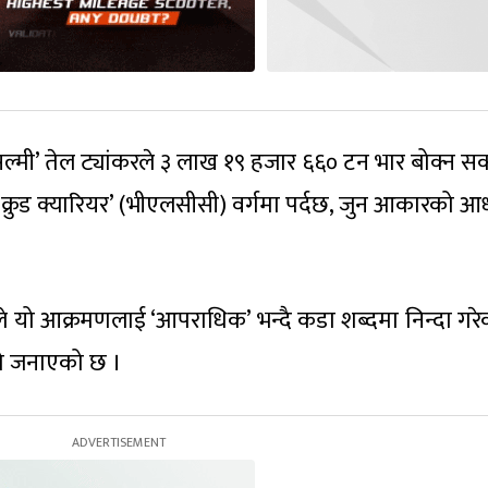
ल्मी’ तेल ट्यांकरले ३ लाख १९ हजार ६६० टन भार बोक्न सक्
ज क्रुड क्यारियर’ (भीएलसीसी) वर्गमा पर्दछ, जुन आकारको आ
ी)ले यो आक्रमणलाई ‘आपराधिक’ भन्दै कडा शब्दमा निन्दा गर
को जनाएको छ ।