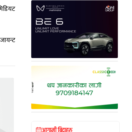
मिडियट
 जायन्ट
आगामी बिदाहरु