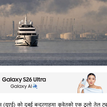
ट्स (यूएई) को दुबई बन्दरगाहमा कुवेतको एक ठूलो तेल ट्