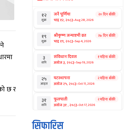
जनै पूर्णिमा
२० दिन बाँकी
१२
-
भाद्र १२, २०८३
Aug 28, 2026
शुक्र
श्रीकृष्ण जन्माष्टमी व्रत
२७ दिन बाँकी
१९
-
भाद्र १९, २०८३
Sep 4, 2026
शुक्र
ने
धारमा
संविधान दिवस
१ महिना बाँकी
३
-
असोज ३, २०८३
Sep 19, 2026
शनि
घटस्थापना
२ महिना बाँकी
२५
-
असोज २५, २०८३
Oct 11, 2026
आइत
ेको छ र
फूलपाती
२ महिना बाँकी
३१
-
असोज ३१ , २०८३
Oct 17, 2026
शनि
कार्तिक सङ्क्रान्ति
२ महिना बाँकी
१
सिफारिस
-
कार्तिक १, २०८३
Oct 18, 2026
आइत