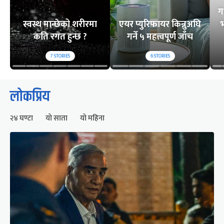
ग
स्वस्थ मान्छेको शरीरमा
एयर प्युरिफायर किन्नुअघि
भ
कति रगत हुन्छ ?
गर्ने ५ महत्त्वपूर्ण जाँच
7
STORIES
6
STORIES
लोकप्रिय
२४ घण्टा
यो साता
यो महिना