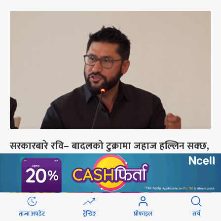
सरकारबारे रवि– बादलको टुक्रामा जहाज हल्लिन सक्छ,
डर मान्नु पर्दैन
ताजा अपडेट
ट्रेन्डिङ
प्रोफाइल
सर्च