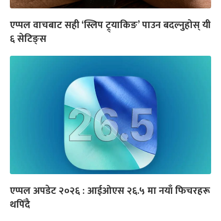
एप्पल वाचबाट सही ‘स्लिप ट्र्याकिङ’ पाउन बदल्नुहोस् यी
६ सेटिङ्स
एप्पल अपडेट २०२६ : आईओएस २६.५ मा नयाँ फिचरहरू
थपिँदै