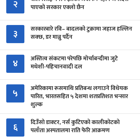
२
पाएको सरकार एक्लो छैन
सरकारबारे रवि– बादलको टुक्रामा जहाज हल्लिन
३
सक्छ, डर मान्नु पर्दैन
अस्तित्व संकटमा परेपछि मोर्चाबन्दीमा जुटे
४
मधेशी-पहिचानवादी दल
अमेरिकामा रूसमाथि प्रतिबन्ध लगाउने विधेयक
५
पारित, भारतसहित ५ देशमा शतप्रतिशत भन्सार
शुल्क
दिउँसो डाक्टर, नर्स कुटिएको कालीकोटको
६
पलाँता अस्पतालमा राति फेरि आक्रमण