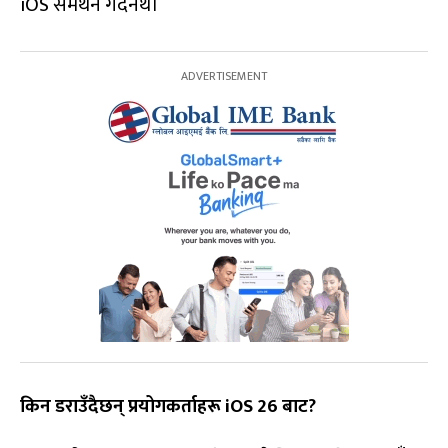
iOS समर्थन गर्दैनथे।
किन डराउँदैछन् प्रयोगकर्ताहरू iOS 26 बाट?