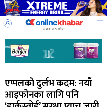
Skip
to
२३ साउन २०८३, शनिबार
content
एप्पलको दुर्लभ कदम: नयाँ
आइफोनका लागि पनि
‘डार्कस्वोर्ड’ सुरक्षा प्याच जारी