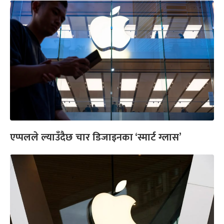
एप्पलले ल्याउँदैछ चार डिजाइनका ‘स्मार्ट ग्लास’