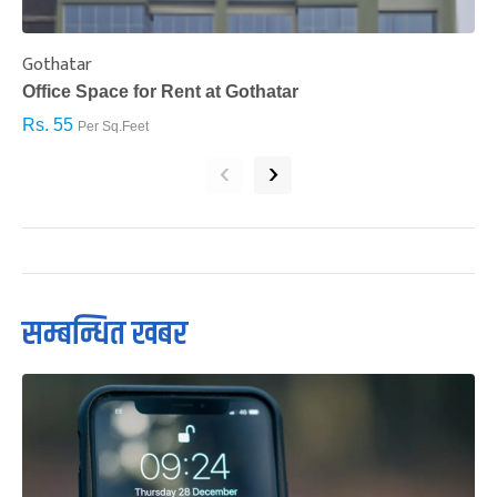
Gothatar
S
Office Space for Rent at Gothatar
H
Rs. 55
R
Per Sq.Feet
‹
›
सम्बन्धित खबर