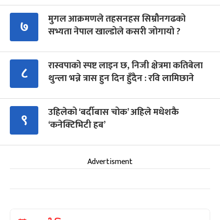
मुगल आक्रमणले तहसनहस सिम्रौनगढको
७
सभ्यता नेपाल खाल्डोले कसरी जोगायो ?
रास्वपाको स्पष्ट लाइन छ, निजी क्षेत्रमा कतिबेला
८
थुन्ला भन्ने त्रास हुन दिन हुँदैन : रवि लामिछाने
उहिलेको ‘बर्दीबास चोक’ अहिले मधेशकै
९
‘कनेक्टिभिटी हब’
Advertisment