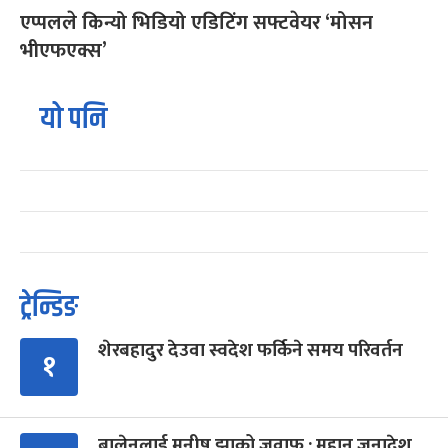
एप्पलले किन्यो भिडियो एडिटिंग सफ्टवेयर ‘मोसन
भीएफएक्स’
यो पनि
ट्रेन्डिङ
शेरबहादुर देउवा स्वदेश फर्किने समय परिवर्तन
१
बालेनलाई मनीष झाको जवाफ : महान जनादेश