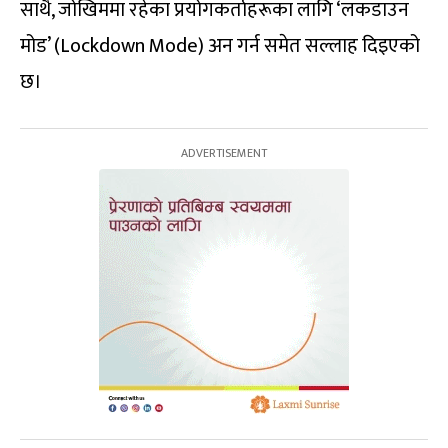
साथै, जोखिममा रहेका प्रयोगकर्ताहरूका लागि ‘लकडाउन
मोड’ (Lockdown Mode) अन गर्न समेत सल्लाह दिइएको
छ।