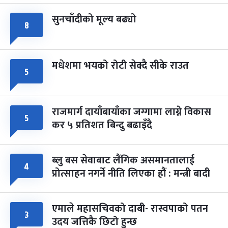
सुनचाँदीको मूल्य बढ्यो
८
मधेशमा भयको रोटी सेक्दै सीके राउत
५
राजमार्ग दायाँबायाँका जग्गामा लाग्ने विकास
५
कर ५ प्रतिशत बिन्दु बढाइँदै
ब्लु बस सेवाबाट लैंगिक असमानतालाई
४
प्रोत्साहन नगर्ने नीति लिएका हौं : मन्त्री बादी
एमाले महासचिवको दाबी- रास्वपाको पतन
३
उदय जत्तिकै छिटो हुन्छ