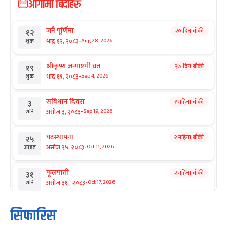
आगामी बिदाहरु
जनै पूर्णिमा
२० दिन बाँकी
१२
-
भाद्र १२, २०८३
Aug 28, 2026
शुक्र
श्रीकृष्ण जन्माष्टमी व्रत
२७ दिन बाँकी
१९
-
भाद्र १९, २०८३
Sep 4, 2026
शुक्र
संविधान दिवस
१ महिना बाँकी
३
-
असोज ३, २०८३
Sep 19, 2026
शनि
घटस्थापना
२ महिना बाँकी
२५
-
असोज २५, २०८३
Oct 11, 2026
आइत
फूलपाती
२ महिना बाँकी
३१
-
असोज ३१ , २०८३
Oct 17, 2026
शनि
कार्तिक सङ्क्रान्ति
२ महिना बाँकी
१
सिफारिस
-
कार्तिक १, २०८३
Oct 18, 2026
आइत