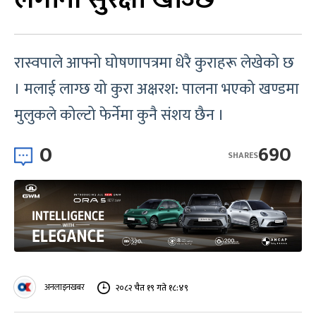
रास्वपाले आफ्नो घोषणापत्रमा धेरै कुराहरू लेखेको छ
। मलाई लाग्छ यो कुरा अक्षरश: पालना भएको खण्डमा
मुलुकले कोल्टो फेर्नेमा कुनै संशय छैन ।
0
690
SHARES
अनलाइनखबर
२०८२ चैत १९ गते १८:४९