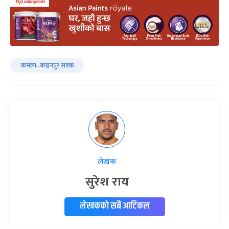
कमला–कञ्चनपुर सडक
लेखक
सुरेश राय
लेखकको सबै आर्टिकल