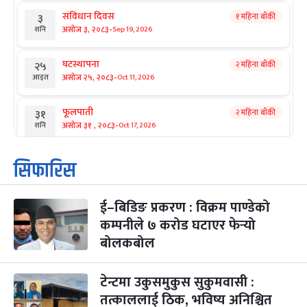
संविधान दिवस
१ महिना बाँकी
३
-
असोज ३, २०८३
Sep 19, 2026
शनि
घटस्थापना
२ महिना बाँकी
२५
-
असोज २५, २०८३
Oct 11, 2026
आइत
फूलपाती
२ महिना बाँकी
३१
-
असोज ३१ , २०८३
Oct 17, 2026
शनि
कार्तिक सङ्क्रान्ति
२ महिना बाँकी
१
सिफारिस
-
कार्तिक १, २०८३
Oct 18, 2026
आइत
ई–बिडिङ प्रकरण : विक्रम पाण्डेको
महानवमी
२ महिना बाँकी
३
-
कम्पनीले ७ करोड घटाएर फेर्‍यो
कार्तिक ३, २०८३
Oct 20, 2026
मंगल
बोलकबोल
विजयादशमी
२ महिना बाँकी
४
-
कार्तिक ४, २०८३
Oct 21, 2026
बुध
टेन्टमा उकुसमुकुस सुकुमवासी :
तत्काललाई ठिक, भविष्य अनिश्चित
पापा‌ङ्कुशा एकादशी व्रत
२ महिना बाँकी
५