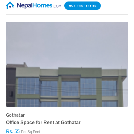
HOT PROPERTIES
Gothatar
S
Office Space for Rent at Gothatar
H
Rs. 55
R
Per Sq.Feet