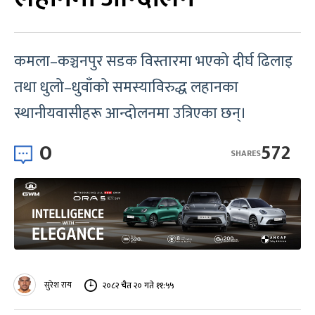
कमला–कञ्चनपुर सडक विस्तारमा भएको दीर्घ ढिलाइ
तथा धुलो–धुवाँको समस्याविरुद्ध लहानका
स्थानीयवासीहरू आन्दोलनमा उत्रिएका छन्।
0
572
SHARES
सुरेश राय
२०८२ चैत २० गते ११:५५