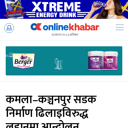
Skip
to
२३ साउन २०८३, शनिबार
content
कमला–कञ्चनपुर सडक
निर्माण ढिलाइविरुद्ध
लहानमा आन्दोलन