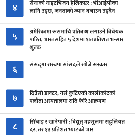
सेनाको नाइटभिजन हेलिकप्टर : भीआईपीका
४
लागि उड्छ, जनताको ज्यान बचाउन उड्दैन
अमेरिकामा रूसमाथि प्रतिबन्ध लगाउने विधेयक
५
पारित, भारतसहित ५ देशमा शतप्रतिशत भन्सार
शुल्क
संसद्‍मा रास्वपा सांसदले खोजे सरकार
६
दिउँसो डाक्टर, नर्स कुटिएको कालीकोटको
७
पलाँता अस्पतालमा राति फेरि आक्रमण
सिँचाइ र खानेपानी : विद्युत् महसुलमा सहुलियत
८
दर, तर १३ प्रतिशत भ्याटको भार