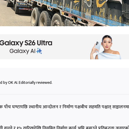
 by OK AI. Editorially reviewed.
डक पाँच घण्टापछि स्थानीय आन्दोलन र निर्माण पक्षबीच सहमति पश्चात् सञ्चालनम
नी हाल्ने र १५ तारिखदेखि नियमित निर्माण कार्य अघि बढाउने प्रतिबद्धता जनाएक