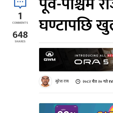
पूर्व-पश्चिम
1
घण्टापछि खुल
COMMENTS
648
SHARES
सुरेश राय
२०८२ चैत २० गते १४