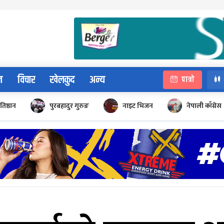
न
विचार
खेलकुद
अन्य
पात्रो
रतिष्ठान
पुरबहादुर गुरुङ
नाइट भिजन
नेपाली काँग्रेस