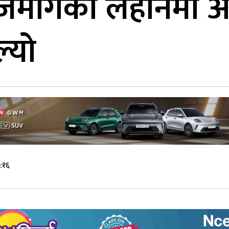
 राजमार्गको लहानमा
्यो
:१६