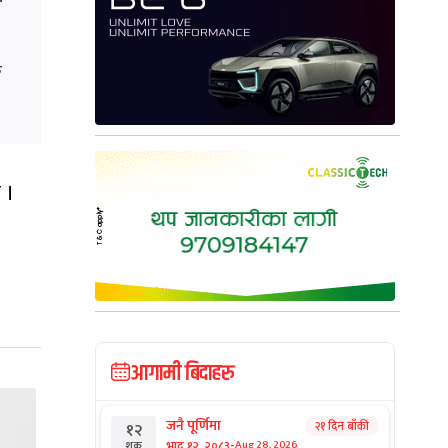
क
 ।
आगामी बिदाहरु
जनै पूर्णिमा
२१ दिन बाँकी
१२
-
भाद्र १२, २०८३
Aug 28, 2026
शुक्र