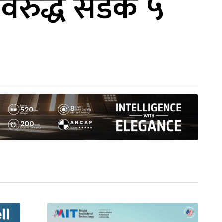
 अवरुद्ध सडक ५