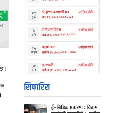
श्रीकृष्ण जन्माष्टमी व्रत
२८ दिन बाँकी
१९
-
भाद्र १९, २०८३
Sep 4, 2026
शुक्र
संविधान दिवस
१ महिना बाँकी
३
-
असोज ३, २०८३
Sep 19, 2026
शनि
घटस्थापना
२ महिना बाँकी
२५
-
असोज २५, २०८३
Oct 11, 2026
आइत
फूलपाती
२ महिना बाँकी
३१
 छ ।
-
असोज ३१ , २०८३
Oct 17, 2026
शनि
कार्तिक सङ्क्रान्ति
२ महिना बाँकी
१
सिफारिस
हरू
-
कार्तिक १, २०८३
Oct 18, 2026
आइत
ी
महानवमी
२ महिना बाँकी
३
-
कार्तिक ३, २०८३
Oct 20, 2026
मंगल
ई–बिडिङ प्रकरण : विक्रम