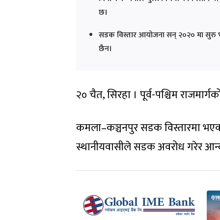
छ।
सडक विस्तार आयोजना सन् २०२० मा सुरु भई त
छैन।
२० चैत, सिरहा । पूर्व-पश्चिम राजमा
कमला–कञ्चनपुर सडक विस्तारमा भएको
स्थानीयवासीले सडक अवरोध गरेर आन्