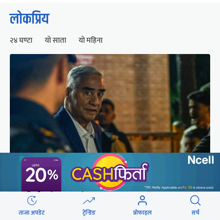
लोकप्रिय
२४ घण्टा
यो साता
यो महिना
शेरबहादुर देउवा स्वदेश फर्किने समय परिवर्तन
ताजा अपडेट
ट्रेन्डिङ
प्रोफाइल
सर्च