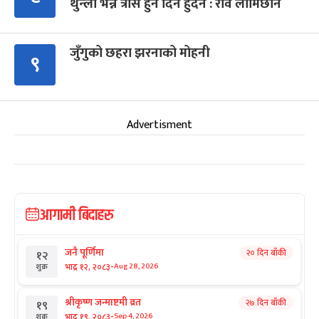
थुन्ला भन्ने त्रास हुन दिन हुँदैन : रवि लामिछाने
जुँगुको छहरा झरनाको मोहनी
९
Advertisment
आगामी बिदाहरु
जनै पूर्णिमा
२० दिन बाँकी
१२
-
भाद्र १२, २०८३
Aug 28, 2026
शुक्र
श्रीकृष्ण जन्माष्टमी व्रत
२७ दिन बाँकी
१९
-
भाद्र १९, २०८३
Sep 4, 2026
शुक्र