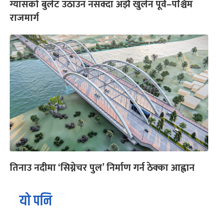
ग्यासको बुलेट उठाउन नसक्दा अझै खुलेन पूर्व–पश्चिम
राजमार्ग
तिनाउ नदीमा ‘सिग्नेचर पुल’ निर्माण गर्न ठेक्का आह्वान
यो पनि