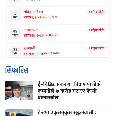
संविधान दिवस
१ महिना बाँकी
३
-
असोज ३, २०८३
Sep 19, 2026
शनि
घटस्थापना
२ महिना बाँकी
२५
-
असोज २५, २०८३
Oct 11, 2026
आइत
फूलपाती
२ महिना बाँकी
३१
-
असोज ३१ , २०८३
Oct 17, 2026
शनि
कार्तिक सङ्क्रान्ति
२ महिना बाँकी
१
सिफारिस
-
कार्तिक १, २०८३
Oct 18, 2026
आइत
ई–बिडिङ प्रकरण : विक्रम पाण्डेको
महानवमी
२ महिना बाँकी
३
-
कम्पनीले ७ करोड घटाएर फेर्‍यो
कार्तिक ३, २०८३
Oct 20, 2026
मंगल
बोलकबोल
विजयादशमी
२ महिना बाँकी
४
-
कार्तिक ४, २०८३
Oct 21, 2026
बुध
टेन्टमा उकुसमुकुस सुकुमवासी :