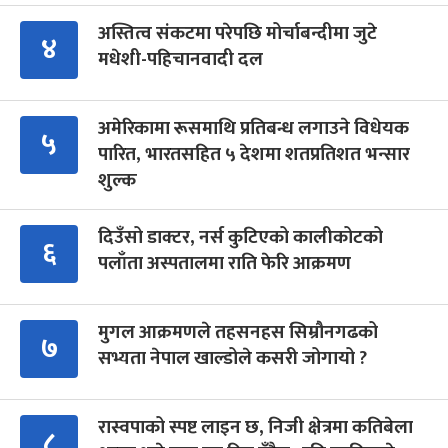
अस्तित्व संकटमा परेपछि मोर्चाबन्दीमा जुटे
४
मधेशी-पहिचानवादी दल
अमेरिकामा रूसमाथि प्रतिबन्ध लगाउने विधेयक
५
पारित, भारतसहित ५ देशमा शतप्रतिशत भन्सार
शुल्क
दिउँसो डाक्टर, नर्स कुटिएको कालीकोटको
६
पलाँता अस्पतालमा राति फेरि आक्रमण
मुगल आक्रमणले तहसनहस सिम्रौनगढको
७
सभ्यता नेपाल खाल्डोले कसरी जोगायो ?
रास्वपाको स्पष्ट लाइन छ, निजी क्षेत्रमा कतिबेला
८