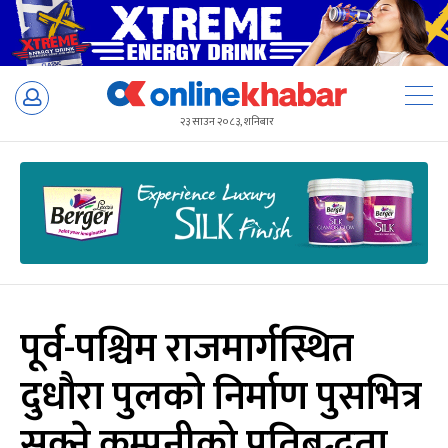
Skip
to
२३ साउन २०८३, शनिबार
content
पूर्व-पश्चिम राजमार्गस्थित
दुधौरा पुलको निर्माण पुसभित्र
सक्ने कम्पनीको प्रतिबद्धता