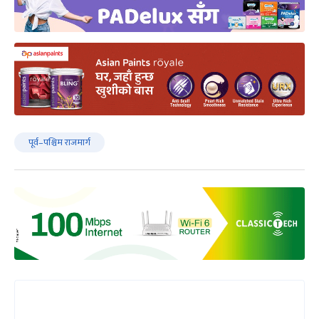
पूर्व–पश्चिम राजमार्ग