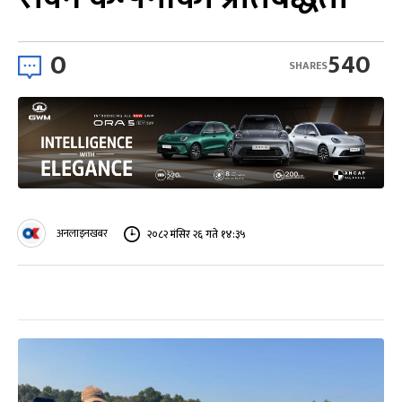
0
540
SHARES
अनलाइनखबर
२०८२ मंसिर २६ गते १४:३५