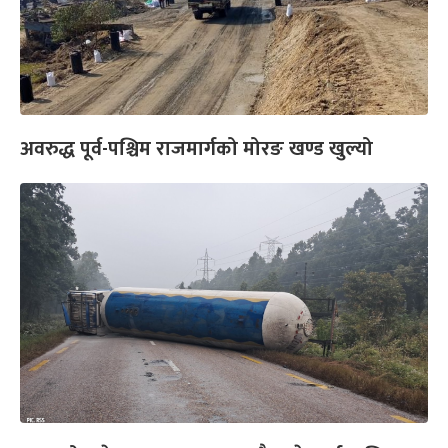
अवरुद्ध पूर्व-पश्चिम राजमार्गको मोरङ खण्ड खुल्यो