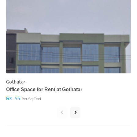
Gothatar
S
Office Space for Rent at Gothatar
H
Rs. 55
R
Per Sq.Feet
‹
›