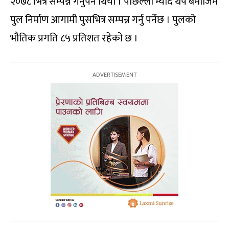
२०७८ भित्र सम्पन्न गर्नुपर्ने थियो । पछिल्लो म्याद थप बमोजिम
पुल निर्माण आगामी पुसभित्र सम्पन्न गर्नु पर्नेछ । पुलको
भौतिक प्रगति ८५ प्रतिशत रहेको छ ।