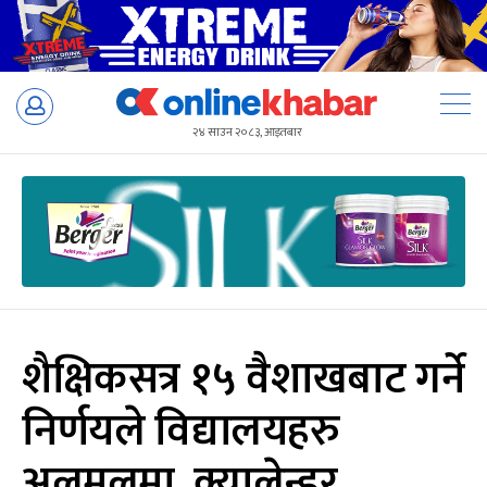
Skip
to
२४ साउन २०८३, आइतबार
content
शैक्षिकसत्र १५ वैशाखबाट गर्ने
निर्णयले विद्यालयहरु
अलमलमा, क्यालेन्डर