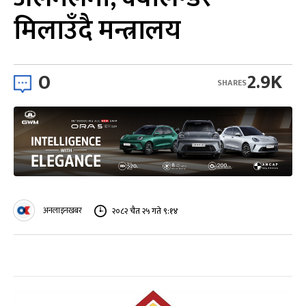
मिलाउँदै मन्त्रालय
0
2.9K
SHARES
अनलाइनखबर
२०८२ चैत २५ गते ९:१४