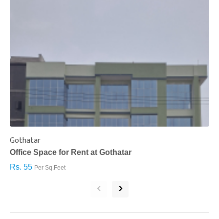
Gothatar
S
Office Space for Rent at Gothatar
H
Rs. 55
R
Per Sq.Feet
‹
›