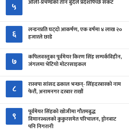
ओली-प्रचण्डको तीन बुँदेले प्रदेशपिच्छे संकट
५
लन्डनप्रति घट्दो आकर्षण, एक वर्षमा ४ लाख २०
६
हजारले छाडे
कपिलवस्तुका पूर्वमेयर किरण सिंह सम्पर्कविहीन,
७
जंगलमा भेटियो मोटरसाइकल
रास्वपा सांसद ढकाल भन्छन्- सिंहदरबारको नाम
८
फेरौं, अनामनगर दरबार राखौं
पूर्वमेयर सिंहको खोजीमा गौतमबुद्ध
९
विमानस्थलको कुकुरसमेत परिचालन, ड्रोनबाट
पनि निगरानी