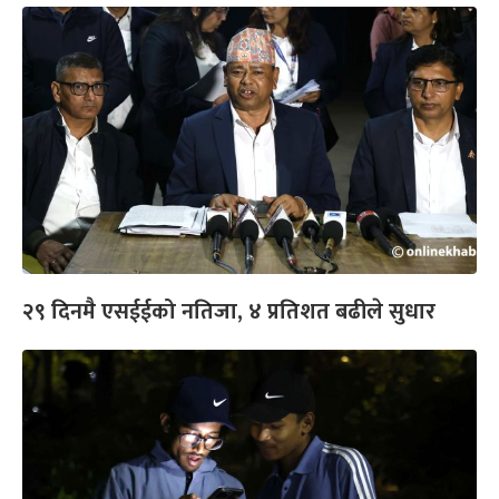
२९ दिनमै एसईईको नतिजा, ४ प्रतिशत बढीले सुधार