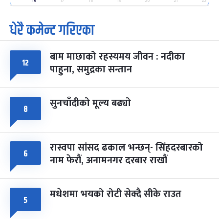
-
फाल्गुन २५, २०८३
Mar 9, 2027
मंगल
16
17
18
19
20
21
22
धेरै कमेन्ट गरिएका
पूर्णिमा व्रत
७ महिना बाँकी
७
-
चैत्र ७, २०८३
Mar 21, 2027
आइत
बाम माछाको रहस्यमय जीवन : नदीका
फागुपूर्णिमा
७ महिना बाँकी
८
१२
पाहुना, समुद्रका सन्तान
-
चैत्र ८, २०८३
Mar 22, 2027
सोम
सुनचाँदीको मूल्य बढ्यो
८
रास्वपा सांसद ढकाल भन्छन्- सिंहदरबारको
६
नाम फेरौं, अनामनगर दरबार राखौं
मधेशमा भयको रोटी सेक्दै सीके राउत
५