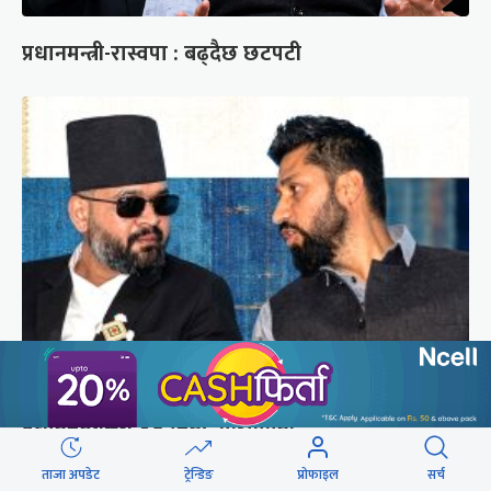
प्रधानमन्त्री-रास्वपा : बढ्दैछ छटपटी
बालुवाटारमा दोस्रोपल्ट पुगे रवि लामिछाने,
प्रधानमन्त्रीसँग ४५ मिनेट कुराकानी
ताजा अपडेट
ट्रेन्डिङ
प्रोफाइल
सर्च