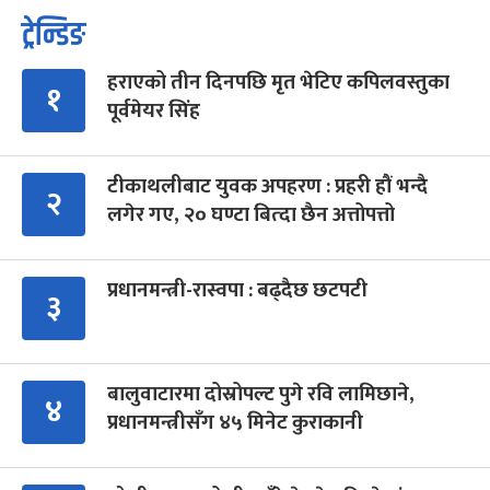
ट्रेन्डिङ
हराएको तीन दिनपछि मृत भेटिए कपिलवस्तुका
१
पूर्वमेयर सिंह
टीकाथलीबाट युवक अपहरण : प्रहरी हौं भन्दै
२
लगेर गए, २० घण्टा बित्दा छैन अत्तोपत्तो
प्रधानमन्त्री-रास्वपा : बढ्दैछ छटपटी
३
बालुवाटारमा दोस्रोपल्ट पुगे रवि लामिछाने,
४
प्रधानमन्त्रीसँग ४५ मिनेट कुराकानी