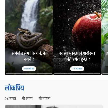
सर्पले डसेमा के गर्ने, के
स्वस्थ मान्छेको शरीरमा
ए
नगर्ने ?
कति रगत हुन्छ ?
6
STORIES
7
STORIES
लोकप्रिय
२४ घण्टा
यो साता
यो महिना