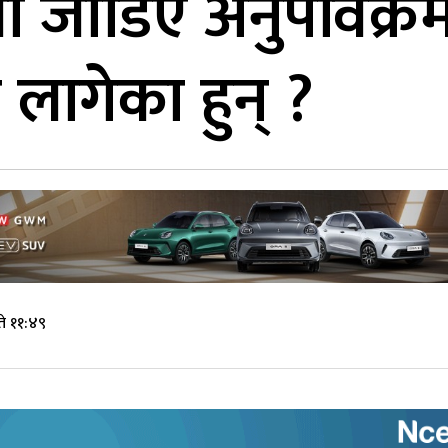
मा जोडिए अनुपविक्र
लागेका हुन् ?
े ११:४९