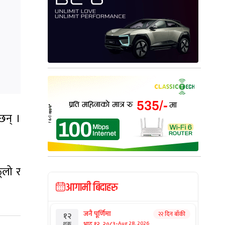
छन् ।
ूलो र
आगामी बिदाहरु
जनै पूर्णिमा
२२ दिन बाँकी
१२
-
भाद्र १२, २०८३
Aug 28, 2026
शुक्र