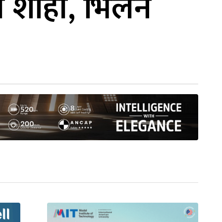
म शाही, भिलेन