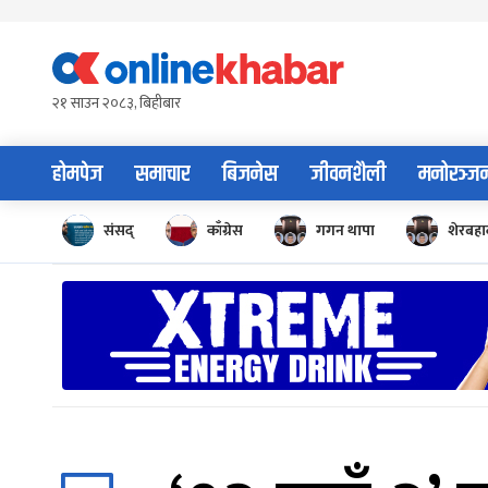
Skip
to
content
२१ साउन २०८३, बिहीबार
होमपेज
समाचार
बिजनेस
जीवनशैली
मनोरञ्ज
संसद्
काँग्रेस
गगन थापा
शेरबहाद