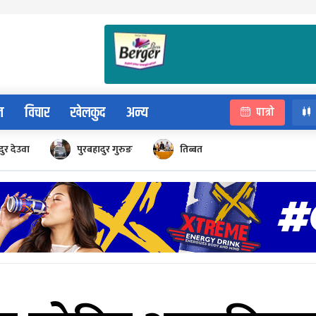
न
विचार
खेलकुद
अन्य
पात्रो
ुर देउवा
पुरबहादुर गुरुङ
तिब्बत