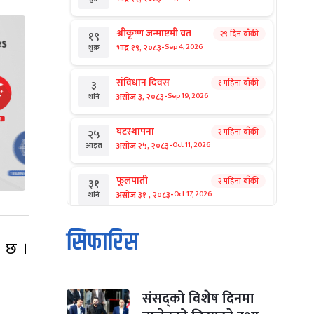
श्रीकृष्ण जन्माष्टमी व्रत
२९ दिन बाँकी
१९
-
भाद्र १९, २०८३
Sep 4, 2026
शुक्र
संविधान दिवस
१ महिना बाँकी
३
-
असोज ३, २०८३
Sep 19, 2026
शनि
घटस्थापना
२ महिना बाँकी
२५
-
असोज २५, २०८३
Oct 11, 2026
आइत
फूलपाती
२ महिना बाँकी
३१
-
असोज ३१ , २०८३
Oct 17, 2026
शनि
कार्तिक सङ्क्रान्ति
२ महिना बाँकी
१
सिफारिस
-
ो छ ।
कार्तिक १, २०८३
Oct 18, 2026
आइत
महानवमी
२ महिना बाँकी
३
-
कार्तिक ३, २०८३
Oct 20, 2026
मंगल
संसद्को विशेष दिनमा