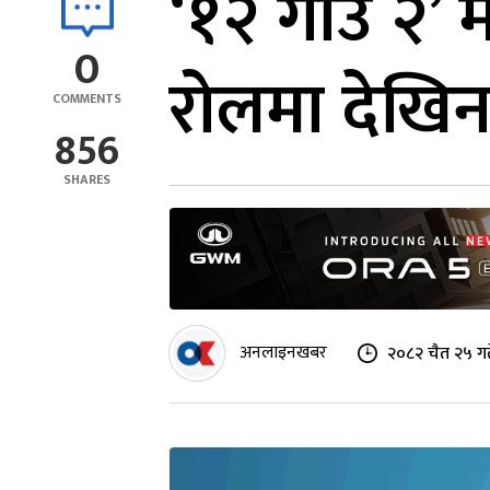
‘१२ गाउँ २’ 
0
रोलमा देखिन 
COMMENTS
856
SHARES
अनलाइनखबर
२०८२ चैत २५ गत