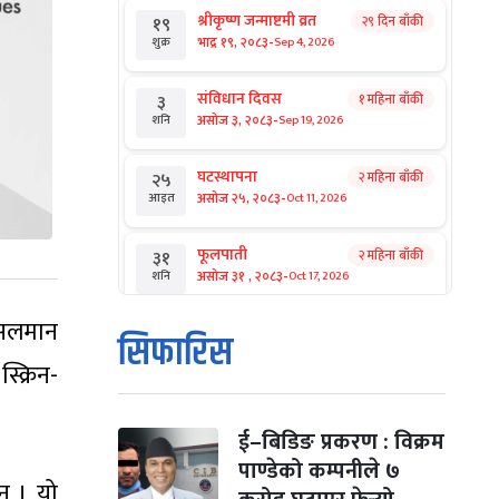
श्रीकृष्ण जन्माष्टमी व्रत
२९ दिन बाँकी
१९
-
भाद्र १९, २०८३
Sep 4, 2026
शुक्र
संविधान दिवस
१ महिना बाँकी
३
-
असोज ३, २०८३
Sep 19, 2026
शनि
घटस्थापना
२ महिना बाँकी
२५
-
असोज २५, २०८३
Oct 11, 2026
आइत
फूलपाती
२ महिना बाँकी
३१
-
असोज ३१ , २०८३
Oct 17, 2026
शनि
 सलमान
कार्तिक सङ्क्रान्ति
२ महिना बाँकी
१
सिफारिस
-
कार्तिक १, २०८३
Oct 18, 2026
आइत
क्रिन-
महानवमी
२ महिना बाँकी
३
-
कार्तिक ३, २०८३
Oct 20, 2026
मंगल
ई–बिडिङ प्रकरण : विक्रम
पाण्डेको कम्पनीले ७
न् । यो
विजयादशमी
२ महिना बाँकी
४