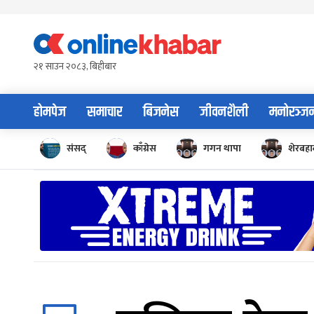
Skip
to
content
२१ साउन २०८३, बिहीबार
होमपेज
समाचार
बिजनेस
जीवनशैली
मनोरञ्ज
संसद्
काँग्रेस
गगन थापा
शेरबहाद