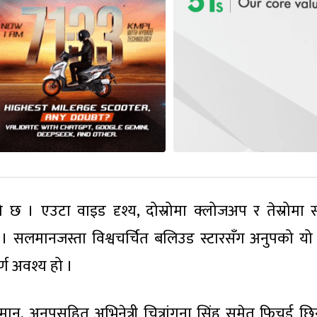
छ । एउटा वाइड दृश्य, दोस्रोमा क्लोजअप र तेस्रोमा
सलमानजस्ता विश्वचर्चित बलिउड स्टारसँग अनुपको यो स्
ण अवश्य हो ।
ान, अनुपसहित अभिनेत्री चित्रांगना सिंह समेत फिचर्ड छि