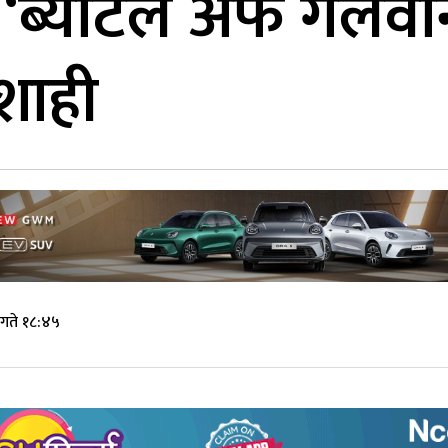
ू ‘ब्याटल अफ गलवान
शाही
गते १८:४५