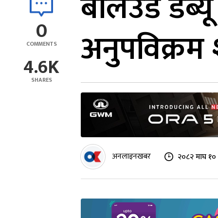
बलिउड डेब्य
0
अनुपविक्रम 
COMMENTS
4.6K
SHARES
अनलाइनखबर
२०८२ माघ १० 