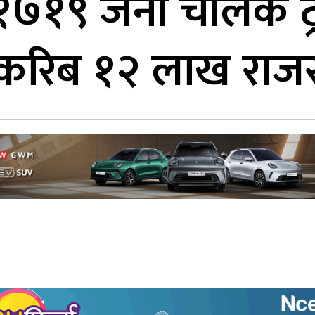
 १७१९ जना चालक ट
 करिब १२ लाख राज