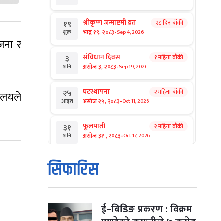
श्रीकृष्ण जन्माष्टमी व्रत
२८ दिन बाँकी
१९
-
भाद्र १९, २०८३
Sep 4, 2026
शुक्र
 जना र
संविधान दिवस
१ महिना बाँकी
३
-
असोज ३, २०८३
Sep 19, 2026
शनि
घटस्थापना
२ महिना बाँकी
२५
ालयले
-
असोज २५, २०८३
Oct 11, 2026
आइत
फूलपाती
२ महिना बाँकी
३१
-
असोज ३१ , २०८३
Oct 17, 2026
शनि
कार्तिक सङ्क्रान्ति
२ महिना बाँकी
१
सिफारिस
-
कार्तिक १, २०८३
Oct 18, 2026
आइत
महानवमी
२ महिना बाँकी
३
-
कार्तिक ३, २०८३
Oct 20, 2026
मंगल
ई–बिडिङ प्रकरण : विक्रम