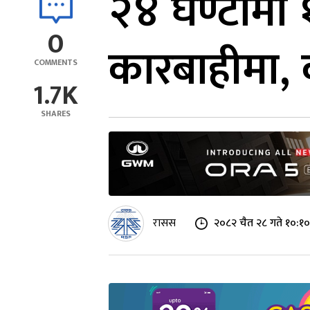
२४ घण्टामा
0
कारबाहीमा,
COMMENTS
1.7K
SHARES
रासस
२०८२ चैत २८ गते १०:१०