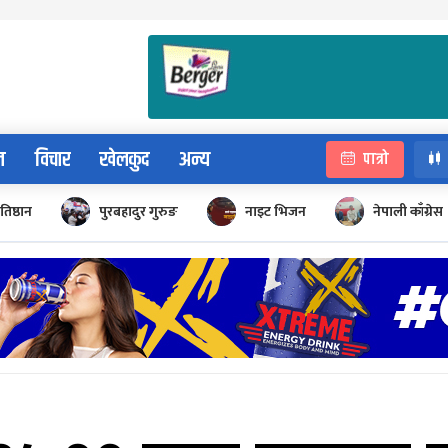
न
विचार
खेलकुद
अन्य
पात्रो
रतिष्ठान
पुरबहादुर गुरुङ
नाइट भिजन
नेपाली काँग्रेस