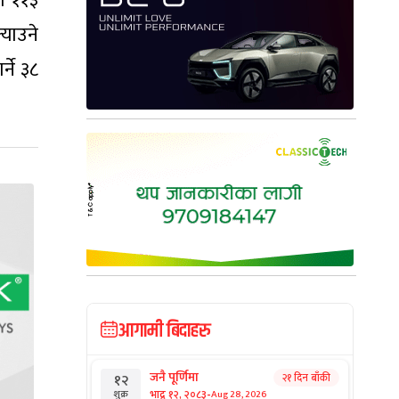
ा ११३
्याउने
्ने ३८
आगामी बिदाहरु
जनै पूर्णिमा
२१ दिन बाँकी
१२
-
भाद्र १२, २०८३
Aug 28, 2026
शुक्र