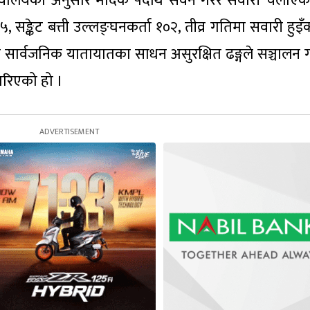
कार्यालयका अनुसार मादक पदार्थ सेवन गरेर सवारी चलाएक
सङ्केट बत्ती उल्लङ्घनकर्ता १०२, तीव्र गतिमा सवारी हुइँक
 सार्वजनिक यातायातका साधन असुरक्षित ढङ्गले सञ्चालन गर
रिएको हो ।