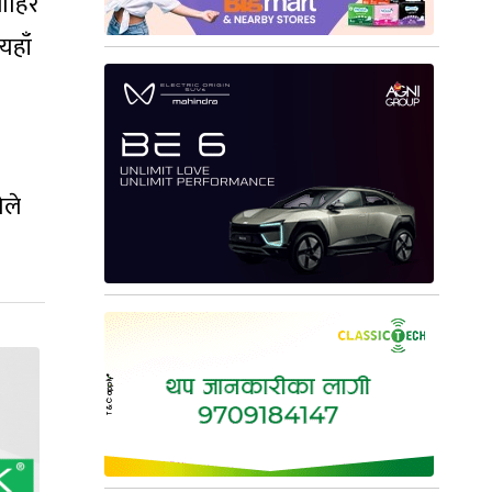
बाहिर
यहाँ
ोले