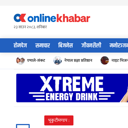
Skip
to
content
२३ साउन २०८३, शनिबार
होमपेज
समाचार
बिजनेस
जीवनशैली
मनोरञ्ज
एमाले-संकट
नेपाल प्रज्ञा प्रतिष्ठान
नाइट भिज
भृकुटीमण्डप :