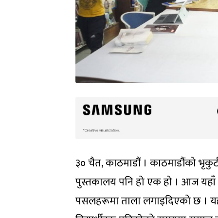
३० चैत, काठमाडौं । काठमाडौंको भृकुटी
पुस्तकालय पनि हो एक हो । आज यहाँ सम
पसलहरूमा ताला लगाइदिएको छ । यहाँ 