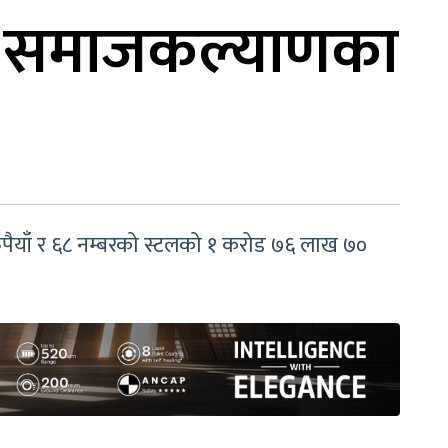
थिए, समाजकल्याणका
पैयाँ र ६८ नम्बरको स्टलको १ करोड ७६ लाख ७०