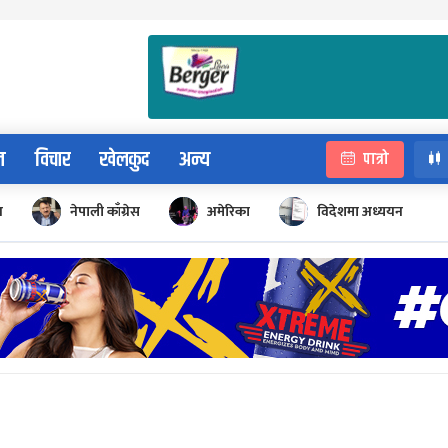
न
विचार
खेलकुद
अन्य
पात्रो
न
नेपाली काँग्रेस
अमेरिका
विदेशमा अध्ययन