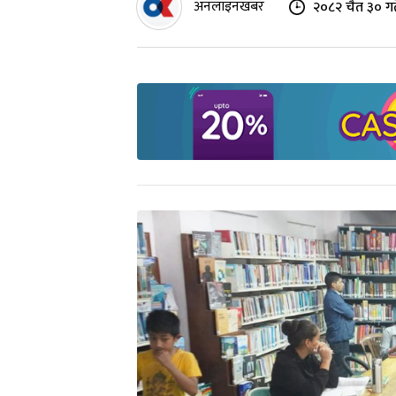
अनलाइनखबर
२०८२ चैत ३० गत