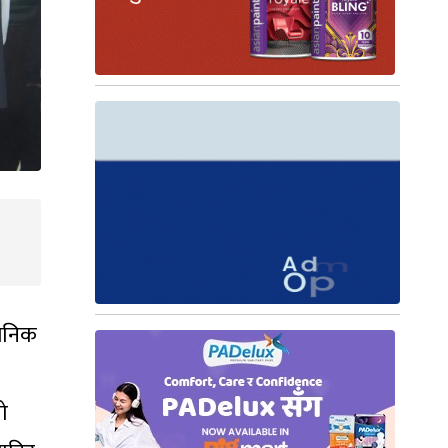
वजनिक
ो