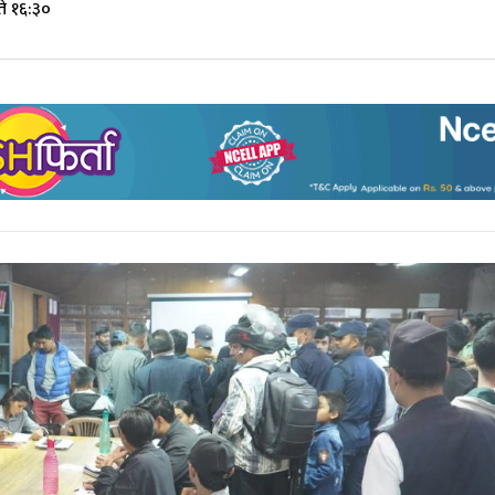
े १६:३०