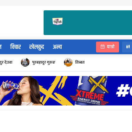
न
विचार
खेलकुद
अन्य
पात्रो
ुर देउवा
पुरबहादुर गुरुङ
तिब्बत