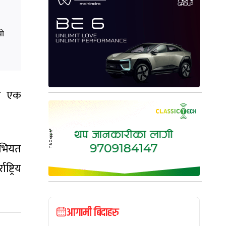
यो
ने एक
सोभियत
्ट्रिय
आगामी बिदाहरु