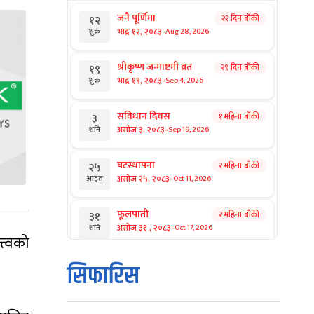
जनै पूर्णिमा
२२ दिन बाँकी
१२
-
भाद्र १२, २०८३
Aug 28, 2026
शुक्र
श्रीकृष्ण जन्माष्टमी व्रत
२९ दिन बाँकी
१९
-
भाद्र १९, २०८३
Sep 4, 2026
शुक्र
संविधान दिवस
१ महिना बाँकी
३
-
असोज ३, २०८३
Sep 19, 2026
शनि
घटस्थापना
२ महिना बाँकी
२५
-
असोज २५, २०८३
Oct 11, 2026
आइत
फूलपाती
२ महिना बाँकी
३१
-
असोज ३१ , २०८३
Oct 17, 2026
शनि
्त्वको
कार्तिक सङ्क्रान्ति
२ महिना बाँकी
१
सिफारिस
-
कार्तिक १, २०८३
Oct 18, 2026
आइत
महानवमी
२ महिना बाँकी