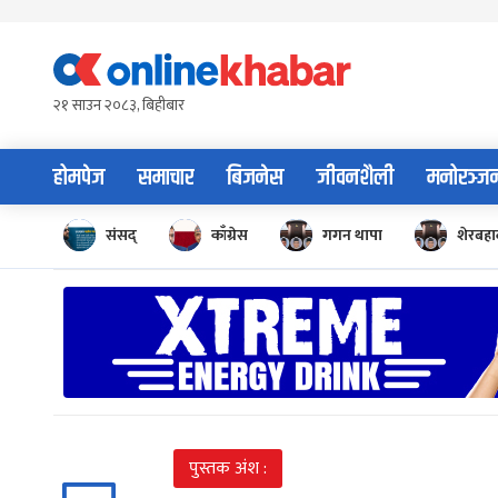
Skip
to
content
२१ साउन २०८३, बिहीबार
होमपेज
समाचार
बिजनेस
जीवनशैली
मनोरञ्ज
संसद्
काँग्रेस
गगन थापा
शेरबहाद
पुस्तक अंश :