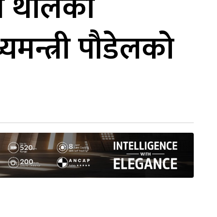
े थालेको
थ्यमन्त्री पौडेलको