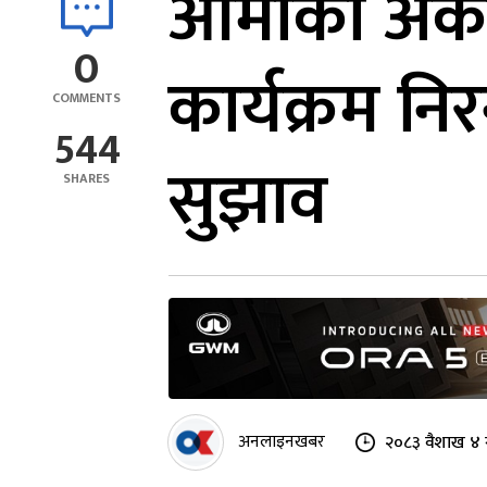
आमाको अकाल
0
कार्यक्रम निरन
COMMENTS
544
सुझाव
SHARES
अनलाइनखबर
२०८३ वैशाख ४ 