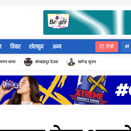
न
विचार
खेलकुद
अन्य
पात्रो
गगन थापा
शेरबहादुर देउवा
खगेन्द्र सुनार