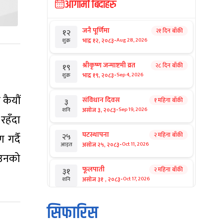
आगामी बिदाहरु
जनै पूर्णिमा
२१ दिन बाँकी
१२
-
भाद्र १२, २०८३
Aug 28, 2026
शुक्र
श्रीकृष्ण जन्माष्टमी व्रत
२८ दिन बाँकी
१९
-
भाद्र १९, २०८३
Sep 4, 2026
शुक्र
 कैयौं
संविधान दिवस
१ महिना बाँकी
३
-
असोज ३, २०८३
Sep 19, 2026
शनि
 रहँदा
घटस्थापना
२ महिना बाँकी
२५
 गर्दै
-
असोज २५, २०८३
Oct 11, 2026
आइत
 उनको
फूलपाती
२ महिना बाँकी
३१
-
असोज ३१ , २०८३
Oct 17, 2026
शनि
कार्तिक सङ्क्रान्ति
२ महिना बाँकी
१
सिफारिस
-
कार्तिक १, २०८३
Oct 18, 2026
आइत