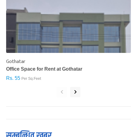
Gothatar
S
Office Space for Rent at Gothatar
H
Rs. 55
R
Per Sq.Feet
‹
›
सम्बन्धित खबर