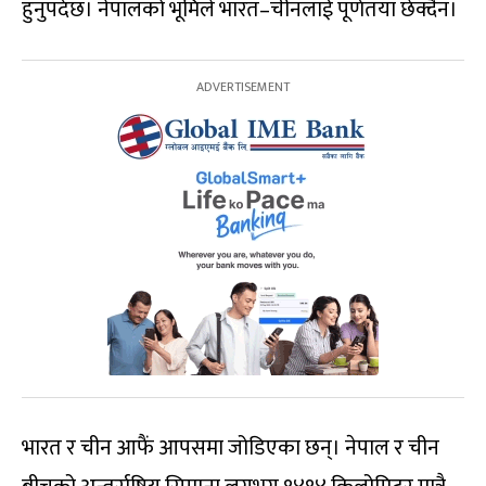
हुनुपर्दछ। नेपालको भूमिले भारत–चीनलाई पूर्णतया छेक्दैन।
भारत र चीन आफैं आपसमा जोडिएका छन्। नेपाल र चीन