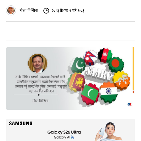
मोहन तिम्सिना
२०८३ वैशाख ९ गते ९:०३