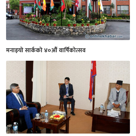
मनाइयो सार्कको ४०औँ वार्षिकोत्सव