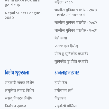
Aaha RARA Pokhara
महिला २०८०
gold cup
चालीस मुनिका चालीस- २०८३
Nepal Super League -
- छनोट मनोनयन फर्म
2080
चालीस मुनिका चालीस- २०८२
चालीस मुनिका चालीस- २०८१
मेरो कथा
फ्रन्टलाइन हिरोज्
प्रीति टु युनिकोड कन्भर्टर
युनिकोड टु प्रीति कन्भर्टर
विशेष शृङ्खला
अनलाइनखबर
सहकारी संकट विशेष
हाम्रो टिम
लघुवित्त संकट विशेष
प्रयोगका सर्त
संसद् विघटन विशेष
विज्ञापन
निर्वाचन २०७४
प्राइभेसी पोलिसी