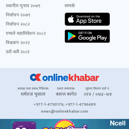
स्थानीय चुनाव २०७९
सम्पर्क
निर्वाचन २०७९
निर्वाचन २०८२
एमाले महाधिवेशन २०८२
विश्वकप २०२२
दशैं-बसैं २०८१
अध्यक्ष तथा प्रबन्ध निर्देशक:
प्रधान सम्पादक:
सूचना विभाग दर्ता नं.
धर्मराज भुसाल
बसन्त बस्नेत
२१४ / ०७३–७४
+977-1-4790176, +977-1-4796489
news@onlinekhabar.com